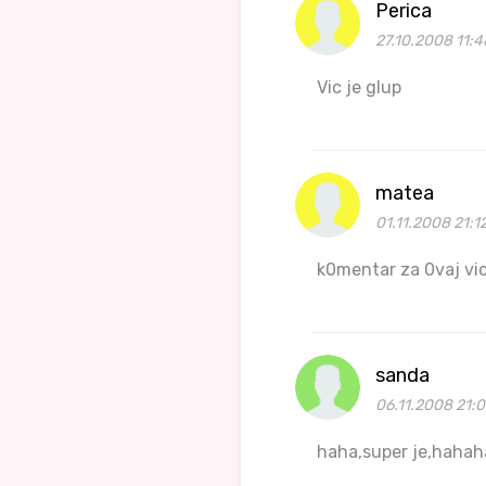
Perica
27.10.2008 11:4
Vic je glup
matea
01.11.2008 21:1
k0mentar za 0vaj vic
sanda
06.11.2008 21:
haha,super je,haha