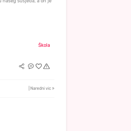
mu našeg susjeda, a on je
Škola
| Naredni vic