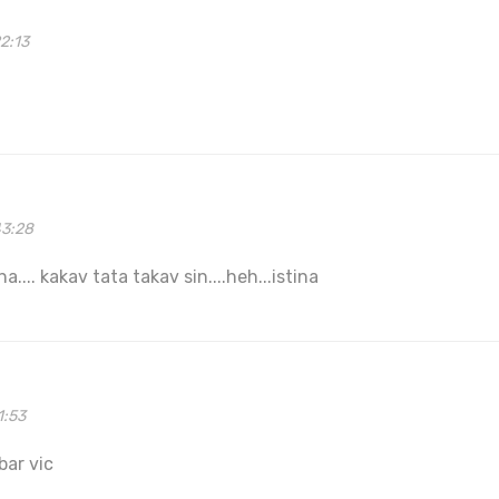
2:13
43:28
a.... kakav tata takav sin....heh...istina
1:53
bar vic