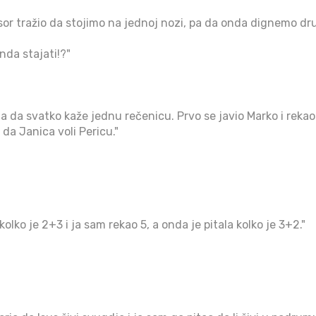
esor tražio da stojimo na jednoj nozi, pa da onda dignemo dr
nda stajati!?"
ela da svatko kaže jednu rečenicu. Prvo se javio Marko i rekao
o da Janica voli Pericu."
kolko je 2+3 i ja sam rekao 5, a onda je pitala kolko je 3+2."