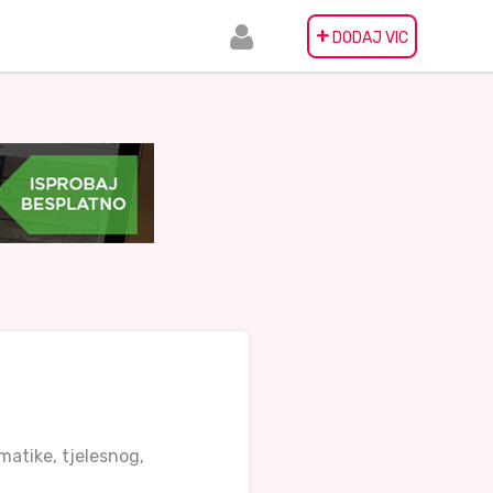
+
DODAJ VIC
ematike, tjelesnog,