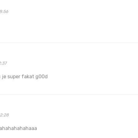
8:56
2:37
 je super fakat g00d
02:28
hahahahahahaaa