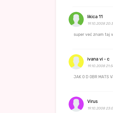
likica 11
19.10.2008 20:
super već znam taj v
ivana vi - c
19.10.2008 21:5
JAK 0 D 0BR MATS VJ
Virus
19.10.2008 23: