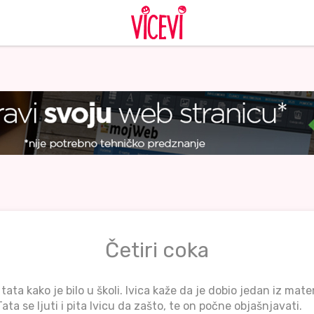
Četiri coka
 tata kako je bilo u školi. Ivica kaže da je dobio jedan iz mat
ata se ljuti i pita Ivicu da zašto, te on počne objašnjavati.