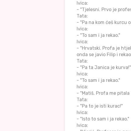
Ivica:
- "Tjelesni. Prvo je prof
Tata:
- "Pa na kom ćeš kurcu o
Ivica:
- "To sam i ja rekao."
Ivica:
- "Hrvatski. Profa je htj
onda se javio Filip i reka
Tata:
- "Pa ta Janica je kurva!"
Ivica:
- "To sam i ja rekao."
Ivica:
- "Matiš. Profa me pitala 
Tata:
- "Pa to je isti kurac!"
Ivica:
- "Isto to sam i ja rekao."
Ivica: