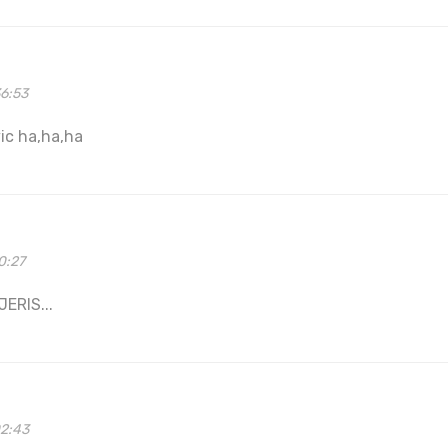
36:53
ic ha,ha,ha
0:27
ERIS...
02:43