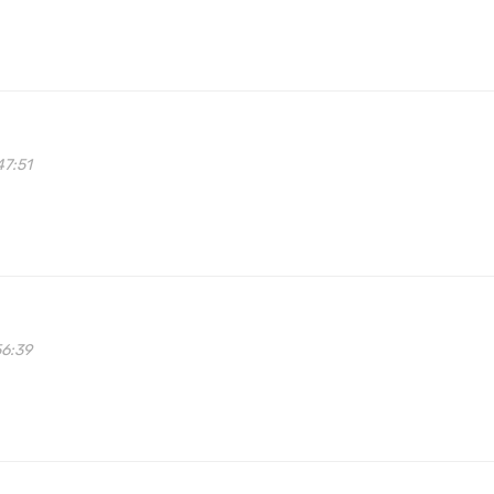
47:51
56:39