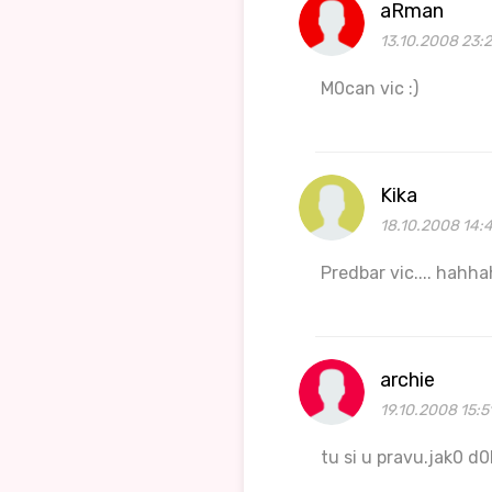
aRman
13.10.2008 23:2
M0can vic :)
Kika
18.10.2008 14:
Predbar vic.... hahhah
archie
19.10.2008 15:5
tu si u pravu.jak0 d0