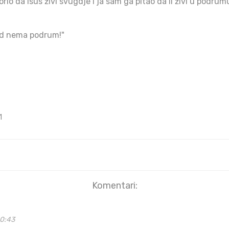
vorio da Isus živi svugdje i ja sam ga pitao da li živi u podru
jed nema podrum!"
1
Komentari:
00:43