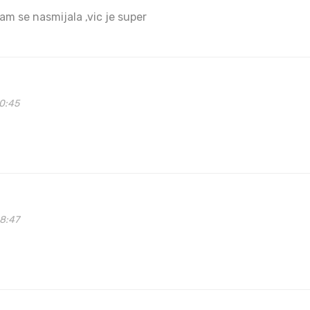
am se nasmijala ,vic je super
30:45
48:47