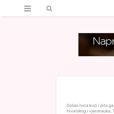
Došao Ivica kući i pita ga
hrvatskog i vjeronauka. T