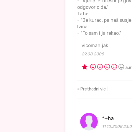
- "Vjerić. Profesor je go
odgovorio da."
Tata:
- "Je kurac, pa naš sus
Ivica:
- "To sam i ja rekao."
vicomanijak
29.08.2008
3,8
Prethodni vic |
*+ha
11.10.2008 23: