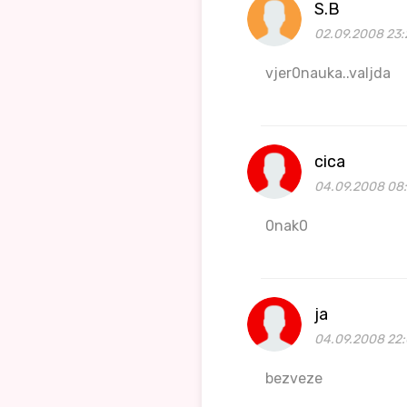
S.B
02.09.2008 23:
vjer0nauka..valjda
cica
04.09.2008 08:
0nak0
ja
04.09.2008 22:
bezveze