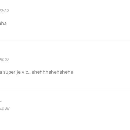
27:29
aha
08:27
 super je vic...ehehhhehehehehe
L
53:38