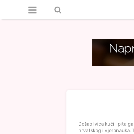
Došao Ivica kući i pita ga
hrvatskog i vjeronauka. T