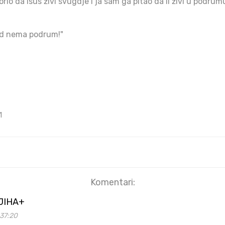
vorio da Isus živi svugdje i ja sam ga pitao da li živi u podru
jed nema podrum!"
1
Komentari:
JIHA+
37:20