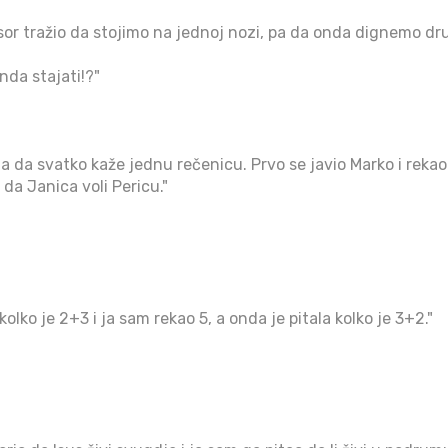
esor tražio da stojimo na jednoj nozi, pa da onda dignemo dr
nda stajati!?"
ela da svatko kaže jednu rečenicu. Prvo se javio Marko i rekao
o da Janica voli Pericu."
kolko je 2+3 i ja sam rekao 5, a onda je pitala kolko je 3+2."