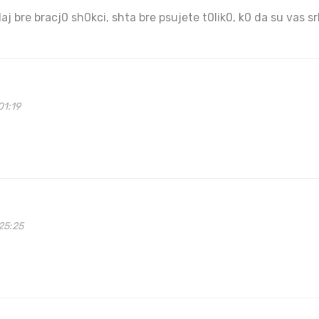
j bre bracj0 sh0kci, shta bre psujete t0lik0, k0 da su vas srbi
01:19
25:25