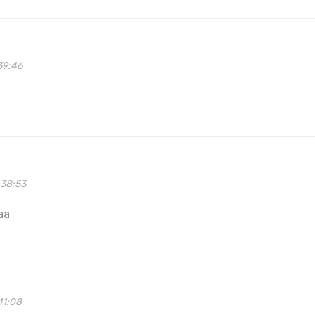
39:46
:38:53
aa
11:08