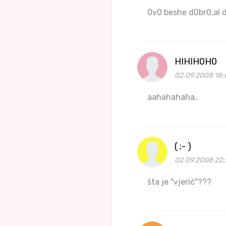
0v0 beshe d0br0,al da
HIHIH0H0
02.09.2008 18:
aahahahaha..
( ;- )
02.09.2008 22:
šta je "vjerić"???