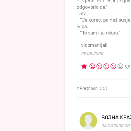
- "Vjerić. Profesor je go
odgovorio da."
Tata:
- "Je kurac, pa naš sus
Ivica:
- "To sam i ja rekao."
vicomanijak
29.08.2008
3,8
Prethodni vic |
B0JHA KPA
02.09.2008 00: