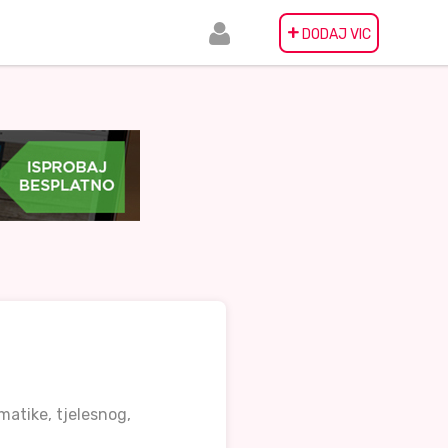
+
DODAJ VIC
ematike, tjelesnog,