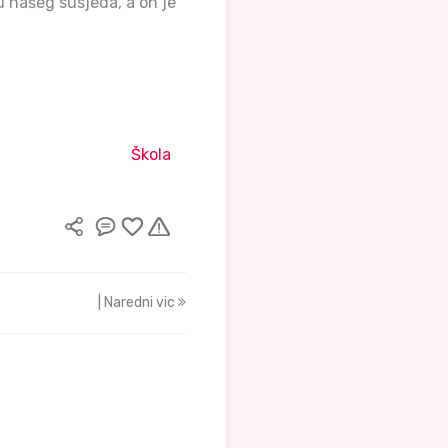
mu našeg susjeda, a on je
Škola
| Naredni vic