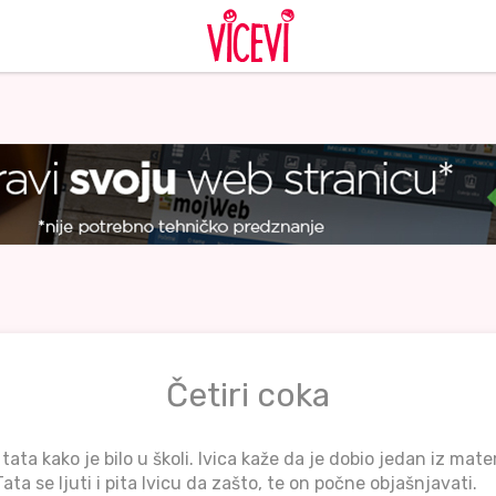
Četiri coka
 tata kako je bilo u školi. Ivica kaže da je dobio jedan iz mat
ata se ljuti i pita Ivicu da zašto, te on počne objašnjavati.