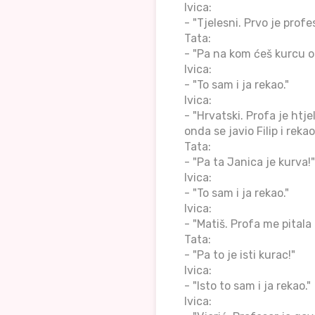
Ivica:
- "Tjelesni. Prvo je prof
Tata:
- "Pa na kom ćeš kurcu o
Ivica:
- "To sam i ja rekao."
Ivica:
- "Hrvatski. Profa je htj
onda se javio Filip i reka
Tata:
- "Pa ta Janica je kurva!"
Ivica:
- "To sam i ja rekao."
Ivica:
- "Matiš. Profa me pitala 
Tata:
- "Pa to je isti kurac!"
Ivica:
- "Isto to sam i ja rekao."
Ivica: