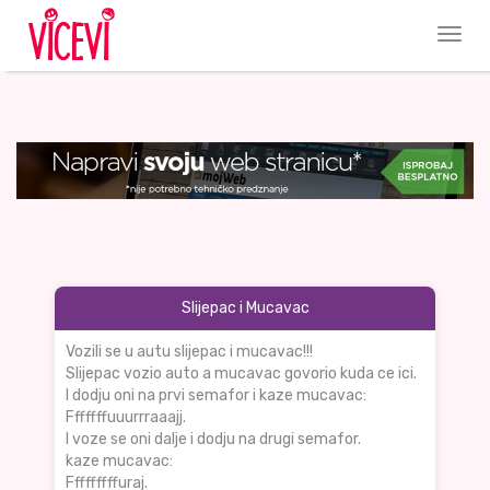
Slijepac i Mucavac
Vozili se u autu slijepac i mucavac!!!
Slijepac vozio auto a mucavac govorio kuda ce ici.
I dodju oni na prvi semafor i kaze mucavac:
Fffffffuuurrraaajj.
I voze se oni dalje i dodju na drugi semafor.
kaze mucavac:
Fffffffffuraj.