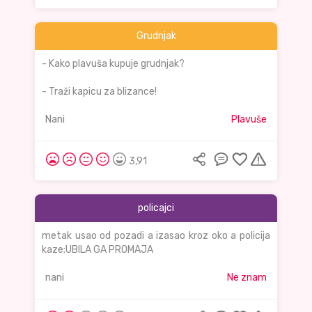
Grudnjak
- Kako plavuša kupuje grudnjak?
- Traži kapicu za blizance!
Nani
Plavuše
3,91
policajci
metak usao od pozadi a izasao kroz oko a policija
kaze;UBILA GA PROMAJA
nani
Ne znam