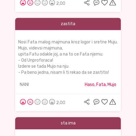
2,00
zastita
Nosi Fata malog majmuna kroz logor i sretne Muju.
Mujo, videvsi majmuna,
upita Fatu odakle joj, a na to ce Fata njemu:
- Od Unproforaca!
Izdere se tada Mujo na nju:
- Pa beno jedna, nisam li ti rekao da se zastitis!
NANI
Haso, Fata, Mujo
2,00
sta ima