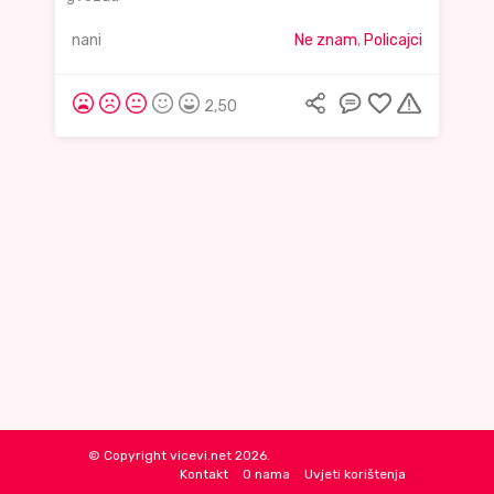
nani
Ne znam
,
Policajci
2,50
© Copyright vicevi.net 2026.
Kontakt
O nama
Uvjeti korištenja