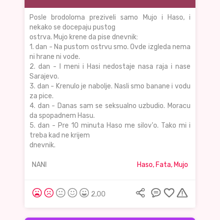
Posle brodoloma preziveli samo Mujo i Haso, i
nekako se docepaju pustog
ostrva. Mujo krene da pise dnevnik:
1. dan - Na pustom ostrvu smo. Ovde izgleda nema
ni hrane ni vode.
2. dan - I meni i Hasi nedostaje nasa raja i nase
Sarajevo.
3. dan - Krenulo je nabolje. Nasli smo banane i vodu
za pice.
4. dan - Danas sam se seksualno uzbudio. Moracu
da spopadnem Hasu.
5. dan - Pre 10 minuta Haso me silov'o. Tako mi i
treba kad ne krijem
dnevnik.
NANI
Haso, Fata, Mujo
2,00