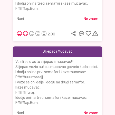
I dodju oni na treci semafor i kaze mucavac:
Fffffffap.Bum.
Nani
Ne znam
2,00
Slijepac i Mucavac
Vozili se u autu slijepac i mucavac!!!
Slijepac vozio auto a mucavac govorio kuda ce ici.
I dodju oni na prvi semafor i kaze mucavac:
Fffffffuuurrraaajj.
I voze se oni dalje i dodju na drugi semafor.
kaze mucavac:
Fffffffffuraj.
Idodju oni na treci semafor i kaze mucavac:
Fffffffap.Bum.
Nani
Ne znam