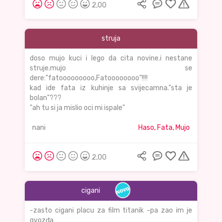
2,00
struja
doso mujo kuci i lego da cita novine.i nestane
struje.mujo se
dere:"fatooooooooo,Fatoooooooo"!!!!
kad ide fata iz kuhinje sa svijecamna."sta je
bolan"???
"ah tu si ja mislio oci mi ispale"
nani
Haso, Fata, Mujo
2,00
cigani
-zasto cigani placu za film titanik -pa zao im je
gvozđa