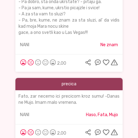
- Pa dobro, sta onda ukrstate? - pitaju ga.
- Pa ja sam, kume, ukrstio picajzle i svice!
- A za sta vam to sluzi?
- Pa, bre, kume, ne znam za sta sluzi, al' da vidis
kad moja Mara nocu skine
gace, a ono svetli kao u Las Vegas!!!
NANI
Ne znam
2,00
precica
Fato, zar necemo ici precicom kroz sumu! -Danas
ne Mujo. Imam malo vremena.
NANI
Haso, Fata, Mujo
2,00