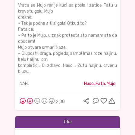
Vraca se Mujo ranije kuci sa posla i zatice Fatu u
krevetu golu. Mujo
drekne:
- Tek je podne a ti si gola! Otkud to?
Fata ce:
- Pa to je Mujo, u znak protesta sto nemam sta da
obucem!
Mujo otvara ormar i kaze:
- Gluposti, draga, pogledaj samo! Imas roze haljinu,
belu haljinu, crni
kompletic... O, zdravo, Haso!... Zutu haljinu, crvenu
bluzu...
NANI
Haso, Fata, Mujo
2,00
frka