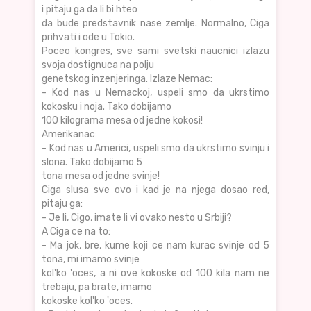
i pitaju ga da li bi hteo
da bude predstavnik nase zemlje. Normalno, Ciga
prihvati i ode u Tokio.
Poceo kongres, sve sami svetski naucnici izlazu
svoja dostignuca na polju
genetskog inzenjeringa. Izlaze Nemac:
- Kod nas u Nemackoj, uspeli smo da ukrstimo
kokosku i noja. Tako dobijamo
100 kilograma mesa od jedne kokosi!
Amerikanac:
- Kod nas u Americi, uspeli smo da ukrstimo svinju i
slona. Tako dobijamo 5
tona mesa od jedne svinje!
Ciga slusa sve ovo i kad je na njega dosao red,
pitaju ga:
- Je li, Cigo, imate li vi ovako nesto u Srbiji?
A Ciga ce na to:
- Ma jok, bre, kume koji ce nam kurac svinje od 5
tona, mi imamo svinje
kol'ko 'oces, a ni ove kokoske od 100 kila nam ne
trebaju, pa brate, imamo
kokoske kol'ko 'oces.