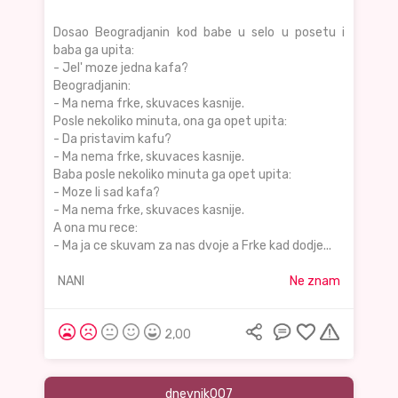
Dosao Beogradjanin kod babe u selo u posetu i
baba ga upita:
- Jel' moze jedna kafa?
Beogradjanin:
- Ma nema frke, skuvaces kasnije.
Posle nekoliko minuta, ona ga opet upita:
- Da pristavim kafu?
- Ma nema frke, skuvaces kasnije.
Baba posle nekoliko minuta ga opet upita:
- Moze li sad kafa?
- Ma nema frke, skuvaces kasnije.
A ona mu rece:
- Ma ja ce skuvam za nas dvoje a Frke kad dodje...
NANI
Ne znam
2,00
dnevnik007