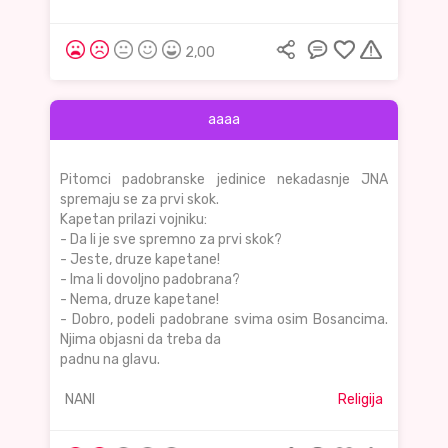
2,00
aaaa
Pitomci padobranske jedinice nekadasnje JNA
spremaju se za prvi skok.
Kapetan prilazi vojniku:
- Da li je sve spremno za prvi skok?
- Jeste, druze kapetane!
- Ima li dovoljno padobrana?
- Nema, druze kapetane!
- Dobro, podeli padobrane svima osim Bosancima.
Njima objasni da treba da
padnu na glavu.
NANI
Religija