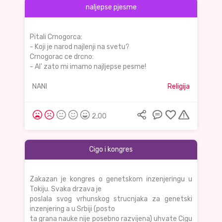
naljepse pjesme
Pitali Crnogorca:
- Koji je narod najlenji na svetu?
Crnogorac ce drcno:
- Al' zato mi imamo najljepse pesme!
NANI
Religija
2,00
Cigo i kongres
Zakazan je kongres o genetskom inzenjeringu u
Tokiju. Svaka drzava je
poslala svog vrhunskog strucnjaka za genetski
inzenjering a u Srbiji (posto
ta grana nauke nije posebno razvijena) uhvate Cigu