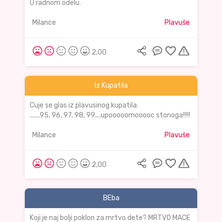
U radnom odelu.
Milance
Plavuše
2,00
Iz Kupatila
Cuje se glas iz plavusinog kupatila:
.......95, 96, 97, 98, 99....upooooomooooc stonoga!!!!!
Milance
Plavuše
2,00
BEba
Koji je naj bolji poklon za mrtvo dete? MRTVO MACE