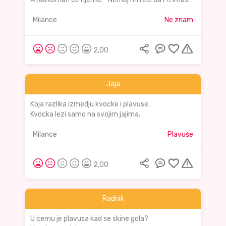
Milance
Ne znam
2,00
Jaja
Koja razlika izmedju kvocke i plavuse.
Kvocka lezi samo na svojim jajima.
Milance
Plavuše
2,00
Radnik
U cemu je plavusa kad se skine gola?