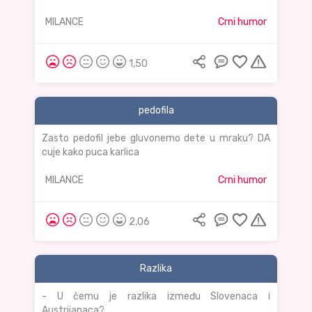
MILANCE
Crni humor
1,50
pedofila
Zasto pedofil jebe gluvonemo dete u mraku? DA
cuje kako puca karlica
MILANCE
Crni humor
2,06
Razlika
- U čemu je razlika između Slovenaca i
Austrijanaca?