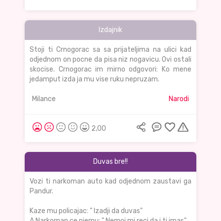
Izdajnik
Stoji ti Crnogorac sa sa prijateljima na ulici kad
odjednom on pocne da pisa niz nogavicu. Ovi ostali
skocise. Crnogorac im mirno odgovori: Ko mene
jedamput izda ja mu vise ruku nepruzam.
Milance
Narodi
2,00
Duvas bre!!
Vozi ti narkoman auto kad odjednom zaustavi ga
Pandur.
Kaze mu policajac: " Izadji da duvas"
A Narkoman ce njemu: " Nemoj mi reci da i ti imas".