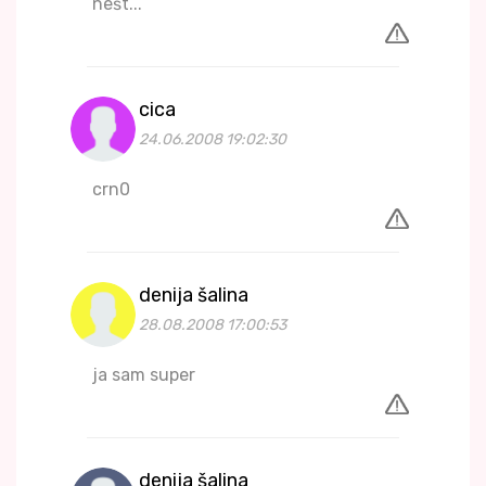
nešt...
cica
24.06.2008 19:02:30
crn0
denija šalina
28.08.2008 17:00:53
ja sam super
denija šalina