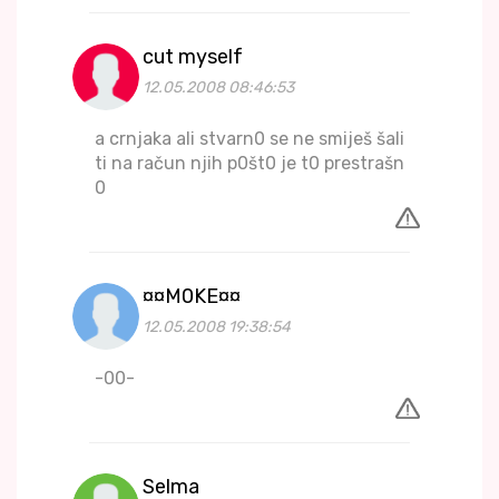
cut myself
12.05.2008 08:46:53
a crnjaka ali stvarn0 se ne smiješ šali
ti na račun njih p0št0 je t0 prestrašn
0
¤¤M0KE¤¤
12.05.2008 19:38:54
-00-
Selma