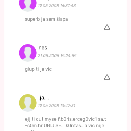
19.05.2008 16:37:43
superb ja sam šlapa
ines
21.05.2008 19:24:59
glup ti je vic
..ja....
19.06.2008 13:47:31
ejj ti cut myself.b0ris.erceg0vic1 sa.t
-c0m.hr UBIJ SE....k0ntaš...a vic nije