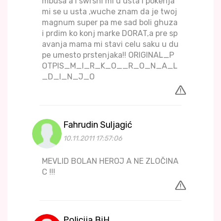
mbusa a i swrshi mi u usta i pokenja
mi se u usta ,wuche znam da je twoj
magnum super pa me sad boli ghuza
i prdim ko konj marke DORAT,a pre sp
avanja mama mi stavi celu saku u du
pe umesto prstenjaka!! ORIGINAL_P
OTPIS_M_I_R_K_O__R_O_N_A_L
_D_I_N_J_O
Fahrudin Suljagić
10.11.2011 17:57:06
MEVLID BOLAN HEROJ A NE ZLOČINA
C !!!
Policija BiH