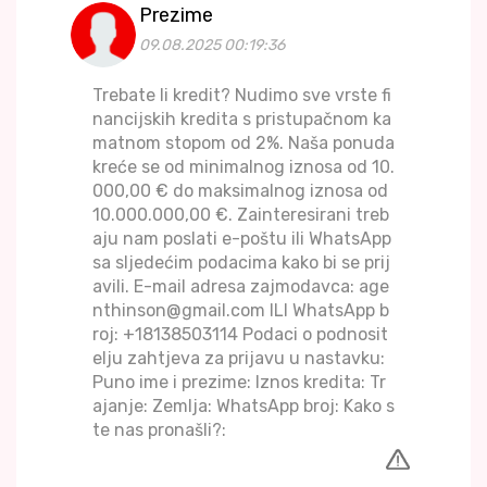
Prezime
09.08.2025 00:19:36
Trebate li kredit? Nudimo sve vrste fi
nancijskih kredita s pristupačnom ka
matnom stopom od 2%. Naša ponuda
kreće se od minimalnog iznosa od 10.
000,00 € do maksimalnog iznosa od
10.000.000,00 €. Zainteresirani treb
aju nam poslati e-poštu ili WhatsApp
sa sljedećim podacima kako bi se prij
avili. E-mail adresa zajmodavca: age
nthinson@gmail.com ILI WhatsApp b
roj: +18138503114 Podaci o podnosit
elju zahtjeva za prijavu u nastavku:
Puno ime i prezime: Iznos kredita: Tr
ajanje: Zemlja: WhatsApp broj: Kako s
te nas pronašli?: