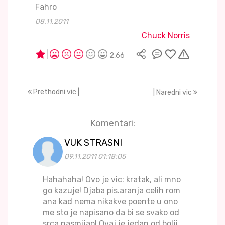
Fahro
08.11.2011
Chuck Norris
2,66
Prethodni vic |
| Naredni vic
Komentari:
VUK STRASNI
09.11.2011 01:18:05
Hahahaha! Ovo je vic: kratak, ali mno
go kazuje! Djaba pis.aranja celih rom
ana kad nema nikakve poente u ono
me sto je napisano da bi se svako od
srca nasmijao! Ovaj je jedan od bolji