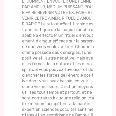
E, COMMENT ENVOUTER UNE FEMME
PAR AMOUR, MEDIUM PUISSANT POU
R FAIRE REVENIR VOTRE EX, FAIRE RE
VENIR L'ETRE AIMER, RITUEL D'AMOU
R RAPIDE Le retour affectif rapide es
t une pratique de la magie blanche c
apable à effectuer un rituel d’envoût
ement d'amour efficace sur la person
ne que vous voulez attirer. Chaque h
omme possède deux énergies, l’une
positive et l’autre négative. Mais ave
c les forces de la nature et les dieux
spirituel vous pouvez favoriser et dé
clencher les forces de l'énergie posit
ive dont vous avez besoin, en vue
d'une vie meilleure. C'est un moyens
utilisés tout temps et partout, et ne
sont contraires à aucune religion. Ma
ître médium compétent adamantin,
expert en sciences occultes sentime
ntales et en ésotérisme de l’amour. Il