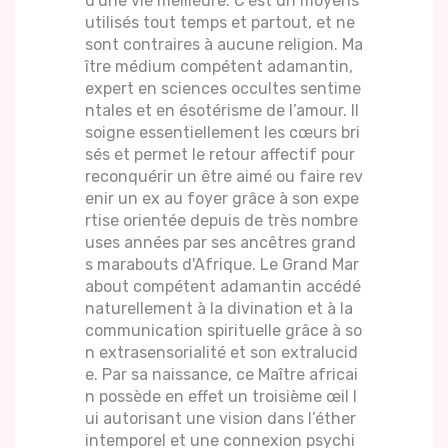
d'une vie meilleure. C'est un moyens
utilisés tout temps et partout, et ne
sont contraires à aucune religion. Ma
ître médium compétent adamantin,
expert en sciences occultes sentime
ntales et en ésotérisme de l’amour. Il
soigne essentiellement les cœurs bri
sés et permet le retour affectif pour
reconquérir un être aimé ou faire rev
enir un ex au foyer grâce à son expe
rtise orientée depuis de très nombre
uses années par ses ancêtres grand
s marabouts d'Afrique. Le Grand Mar
about compétent adamantin accédé
naturellement à la divination et à la
communication spirituelle grâce à so
n extrasensorialité et son extralucid
e. Par sa naissance, ce Maître africai
n possède en effet un troisième œil l
ui autorisant une vision dans l’éther
intemporel et une connexion psychi