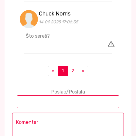
Chuck Norris
14.09.2025 17:06:35
Što sereš?
«
1
2
»
Poslao/Poslala