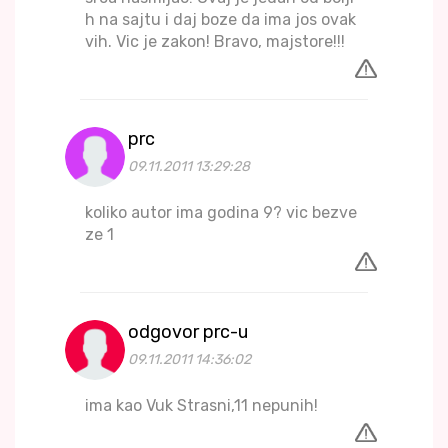
h na sajtu i daj boze da ima jos ovak
vih. Vic je zakon! Bravo, majstore!!!
prc
09.11.2011 13:29:28
koliko autor ima godina 9? vic bezve
ze 1
odgovor prc-u
09.11.2011 14:36:02
ima kao Vuk Strasni,11 nepunih!