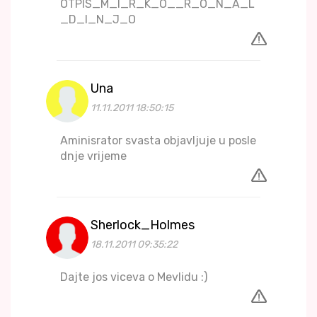
OTPIS_M_I_R_K_O__R_O_N_A_L
_D_I_N_J_O
Una
11.11.2011 18:50:15
Aminisrator svasta objavljuje u posle
dnje vrijeme
Sherlock_Holmes
18.11.2011 09:35:22
Dajte jos viceva o Mevlidu :)