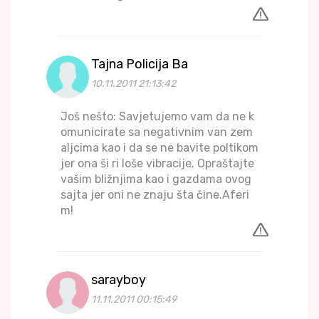
Tajna Policija Ba
10.11.2011 21:13:42
Još nešto: Savjetujemo vam da ne k
omunicirate sa negativnim van zem
aljcima kao i da se ne bavite poltikom
jer ona ši ri loše vibracije. Opraštajte
vašim bližnjima kao i gazdama ovog
sajta jer oni ne znaju šta čine.Aferi
m!
sarayboy
11.11.2011 00:15:49