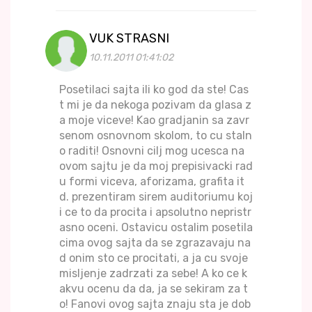
VUK STRASNI
10.11.2011 01:41:02
Posetilaci sajta ili ko god da ste! Cas
t mi je da nekoga pozivam da glasa z
a moje viceve! Kao gradjanin sa zavr
senom osnovnom skolom, to cu staln
o raditi! Osnovni cilj mog ucesca na
ovom sajtu je da moj prepisivacki rad
u formi viceva, aforizama, grafita it
d. prezentiram sirem auditoriumu koj
i ce to da procita i apsolutno nepristr
asno oceni. Ostavicu ostalim posetila
cima ovog sajta da se zgrazavaju na
d onim sto ce procitati, a ja cu svoje
misljenje zadrzati za sebe! A ko ce k
akvu ocenu da da, ja se sekiram za t
o! Fanovi ovog sajta znaju sta je dob