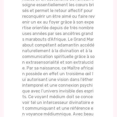
soigne essentiellement les cœurs bri
sés et permet le retour affectif pour
reconquérir un être aimé ou faire rev
enir un ex au foyer grâce à son expe
rtise orientée depuis de très nombre
uses années par ses ancêtres grand
s marabouts d'Afrique. Le Grand Mar
about compétent adamantin accédé
naturellement à la divination et à la
communication spirituelle grâce à so
n extrasensorialité et son extralucid
e. Par sa naissance, ce Maître africai
n possède en effet un troisième œil l
ui autorisant une vision dans l’éther
intemporel et une connexion psychi
que avec l’univers invisible des espri
ts. Ce voyant médium doit se conce
voir tel un intercesseur divinatoire e
t communiquant et une référence e
n voyance médiumnique. Avec beau