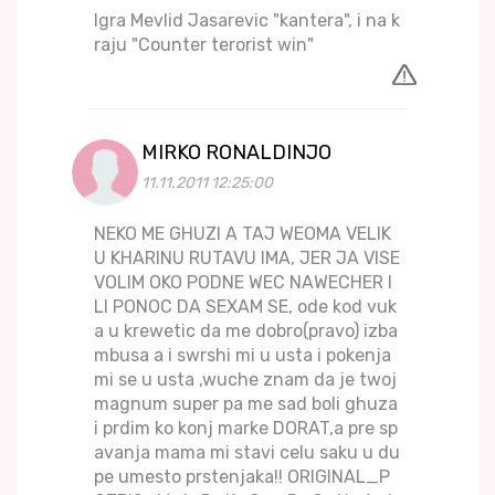
Igra Mevlid Jasarevic "kantera", i na k
raju "Counter terorist win"
MIRKO RONALDINJO
11.11.2011 12:25:00
NEKO ME GHUZI A TAJ WEOMA VELIK
U KHARINU RUTAVU IMA, JER JA VISE
VOLIM OKO PODNE WEC NAWECHER I
LI PONOC DA SEXAM SE, ode kod vuk
a u krewetic da me dobro(pravo) izba
mbusa a i swrshi mi u usta i pokenja
mi se u usta ,wuche znam da je twoj
magnum super pa me sad boli ghuza
i prdim ko konj marke DORAT,a pre sp
avanja mama mi stavi celu saku u du
pe umesto prstenjaka!! ORIGINAL_P