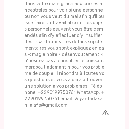
dans votre main grâce aux prières a
ncestrales pour voir si une personne
ou non vous veut du mal afin qu'il pu
isse faire un travail abouti. Des objet
s personnels peuvent vous être dem
andés afin d'y effectuer d'y insuffler
des incantations. Les détails supplé
mentaires vous sont expliquez en pa
s « magie noire / désenvoutement »
n’hésitez pas à consulter, le puissant
marabout adamantin pour vos problè
me de couple. Il répondra à toutes vo
s questions et vous aidera à trouver
une solution à vos problèmes ! Télép
hone: +2290199750761 WhatsApp: +
2290199750761 email: Voyantadaka
nlialafia@gmail.com