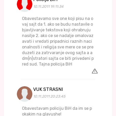
10.11.2011 19:11:34
Obavestavamo sve one koji pisu na o
vaj sajt da 1. ako se budu nastavile o
bjavljivanje tekstova koji ohrabruju
nasilje 2. ako ce se nadalje omalovaz
avati i vredati pripadnici raznih naci
onalnosti i religija sve mere ce se pre
duzeti za zatrvaranje ovog sajta a a
dm|n|stratori sajta ce biti privedeni p
red sud. Tajna policija BiH
VUK STRASNI
10.11.2011 20:23:45
Obavestavam policiju BiH da im se p
okakim na glavushe!