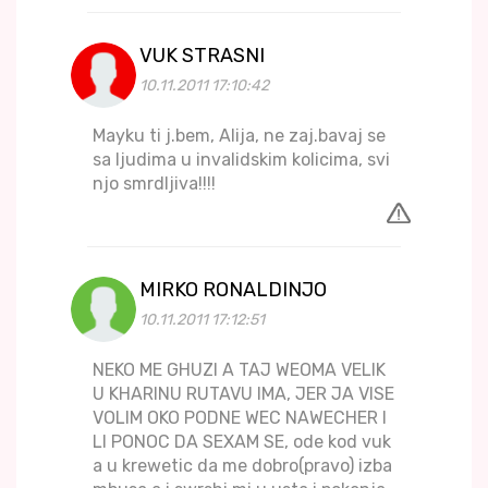
VUK STRASNI
10.11.2011 17:10:42
Mayku ti j.bem, Alija, ne zaj.bavaj se
sa ljudima u invalidskim kolicima, svi
njo smrdljiva!!!!
MIRKO RONALDINJO
10.11.2011 17:12:51
NEKO ME GHUZI A TAJ WEOMA VELIK
U KHARINU RUTAVU IMA, JER JA VISE
VOLIM OKO PODNE WEC NAWECHER I
LI PONOC DA SEXAM SE, ode kod vuk
a u krewetic da me dobro(pravo) izba