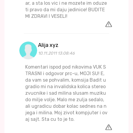
ar, a sta los vic i ne mozete im oduze
ti pravo da mi daju jedinice! BUDITE
MI ZDRAVI I VESELI!
Alija xyz
10.11.2011 13:08:46
Komentari ispod pod nikovima VUK S
TRASNI i odgovor prc-u, MOJI SU! E,
da vam se pohvalim, komsija Badit u
gradio mi na invalidska kolica stereo
zvucnike i sad milina slusam muziku
do milje volje. Malo me zulja sedalo,
ali ugradicu dobar kolac sednes na n
jega i milina. Moj zivot kompjuter i ov
aj sajt. Sta cu to je to.