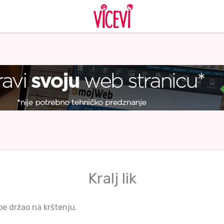
Kralj lik
be držao na krštenju.