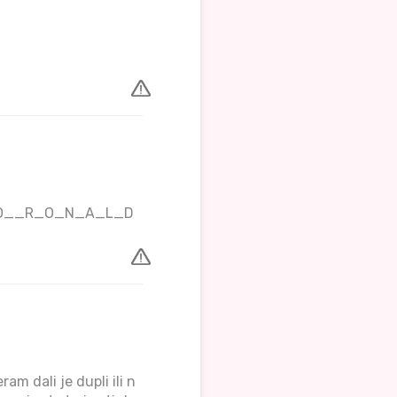
_K_O__R_O_N_A_L_D
am dali je dupli ili n