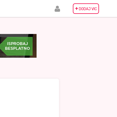
+
DODAJ VIC