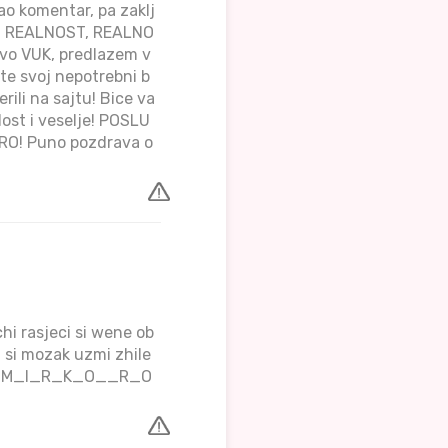
dao komentar, pa zaklj
AM! REALNOST, REALNO
avo VUK, predlazem v
te svoj nepotrebni b
rili na sajtu! Bice va
dost i veselje! POSLU
RO! Puno pozdrava o
chi rasjeci si wene ob
i si mozak uzmi zhile
OTPIS_M_I_R_K_O__R_O