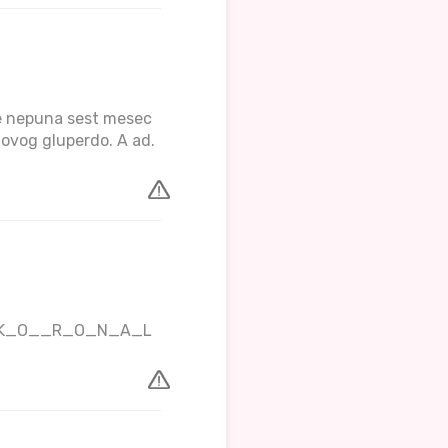
re nepuna sest mesec
 ovog gluperdo. A ad.
_I_R_K_O__R_O_N_A_L