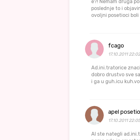
e?! Nemam druga posl
poslednje to i objavi
ovoljni posetioci boli
fcago
17.10.2011 22:0
Ad.ini.tratorice znac
dobro drustvo sve sami
i ga u guh.icu kuh.vo
apel poseti
17.10.2011 22:0
Al ste nategli ad.ini