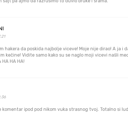
sajt pa ajmo da razrusimo to duvlo bruke i srama.
NI
:21
 hakera da poskida najbolje viceve! Moje nije dirao! A ja i d
im kečine! Vidite samo kako su se naglo moji vicevi našli me
A HA HA HA!
2:36
e komentar ipod pod nikom vuka strasnog tvoj. Totalno si lud