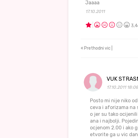
Jaaaa
17.10.2011
3,4
Prethodni vic |
VUK STRAS
17.10.2011 18:0
Posto mi nije niko o
ceva i aforizama na sa
o jer su tako ocijeni
ana i najbolji. Pojed
ocjenom 2.00 i ako g
etvorite ga u vic dana