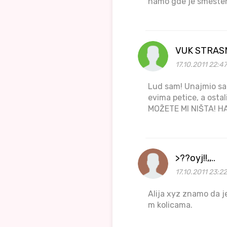
namo gde je smesten 
VUK STRAS
17.10.2011 22:47
Lud sam! Unajmio sam
evima petice, a ostal
MOŽETE MI NIŠTA! H
>??oyj!!,,..
17.10.2011 23:2
Alija xyz znamo da j
m kolicama.