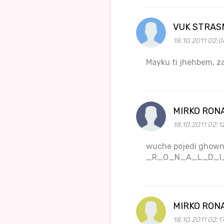
VUK STRAS
18.10.2011 02:0
Mayku ti jhehbem, za 
MIRKO RON
18.10.2011 02:1
wuche pojedi ghown
_R_O_N_A_L_D_I
MIRKO RON
18.10.2011 02:17