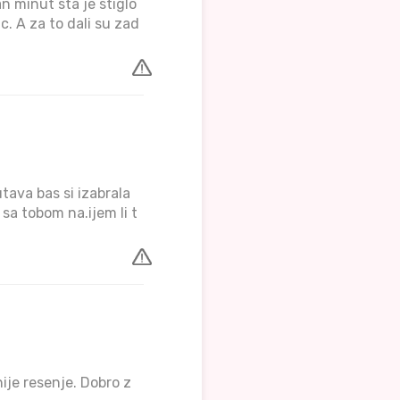
n minut sta je stiglo
c. A za to dali su zad
utava bas si izabrala
 sa tobom na.ijem li t
nije resenje. Dobro z