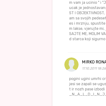
m vam ja ucinio " i "
ucak je jednostavan
ST I OBJEKTIVNOST, D
am sa svojih pedeset
es i mrznju, spustite
m lakse, vjerujte mi,
SAJTE ME, MOLIM VA
d starca koji sigurno
MIRKO RON
17.10.2011 18:2
pogini ugini umrhi crk
jesi se zapali se ugu
t ir nozh pase izbo
_N_A_L_D_I_N_J