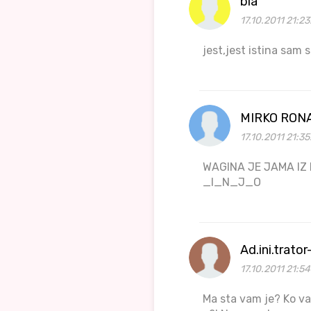
bla
17.10.2011 21:2
jest,jest istina sam 
MIRKO RON
17.10.2011 21:3
WAGINA JE JAMA I
_I_N_J_O
Ad.ini.trator
17.10.2011 21:5
Ma sta vam je? Ko vas 