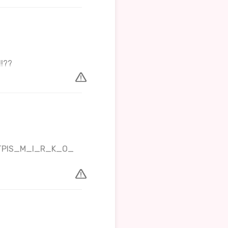
!!??
_POTPIS_M_I_R_K_O_