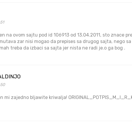
:51
ljen na ovom sajtu pod id 106913 od 13.04.2011, sto znace p
mutava zar nisi mogao da prepises sa drugog sajta, nego sa
mah treba da izbaci sa sajta jer nista ne radi je.o ga bog .
ALDINJO
:50
i i on mi zajedno bljawite kriwalja! ORIGINAL_POTPIS_M