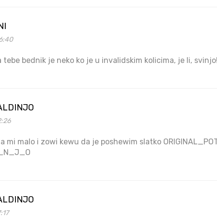
NI
6:40
tebe bednik je neko ko je u invalidskim kolicima, je li, svinjo
ALDINJO
2:26
a mi malo i zowi kewu da je poshewim slatko ORIGINAL
_N_J_O
ALDINJO
:17