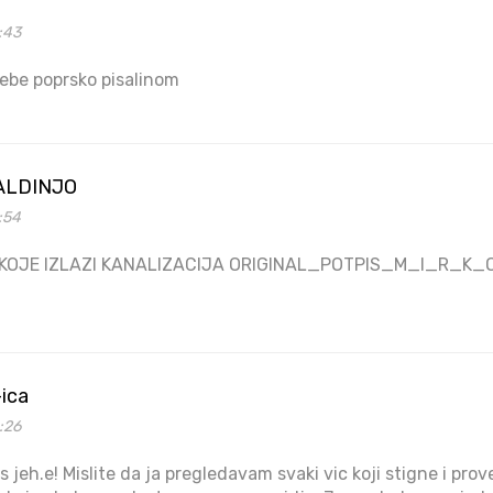
3:43
sebe poprsko pisalinom
ALDINJO
5:54
Z KOJE IZLAZI KANALIZACIJA ORIGINAL_POTPIS_M_I_R
-ica
4:26
jeh.e! Mislite da ja pregledavam svaki vic koji stigne i prover