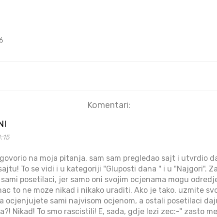
6
Komentari:
NI
8:15
dgovorio na moja pitanja, sam sam pregledao sajt i utvrdio da
jtu! To se vidi i u kategoriji "Gluposti dana " i u "Najgori". 
li sami posetilaci, jer samo oni svojim ocjenama mogu odredje
inac to ne moze nikad i nikako uraditi. Ako je tako, uzmite svo
a ocjenjujete sami najvisom ocjenom, a ostali posetilaci daj
?! Nikad! To smo rascistili! E, sada, gdje lezi zec:-" zasto me