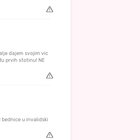
alje dajem svojim vic
đu prvih stotinu! NE
 bednice u invalidski