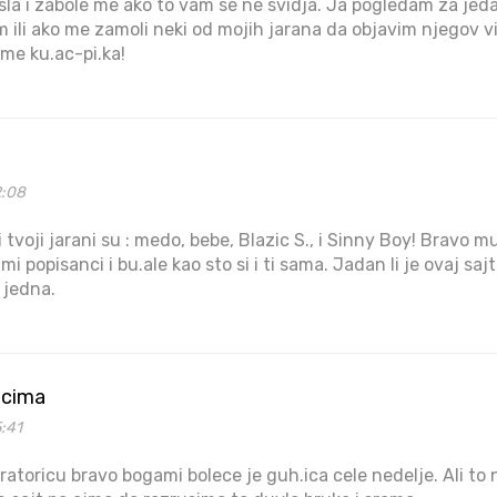
a i zabole me ako to vam se ne svidja. Ja pogledam za jeda
m ili ako me zamoli neki od mojih jarana da objavim njegov vi
 me ku.ac-pi.ka!
2:08
i tvoji jarani su : medo, bebe, Blazic S., i Sinny Boy! Bravo m
 popisanci i bu.ale kao sto si i ti sama. Jadan li je ovaj sajt
 jedna.
ocima
5:41
.tratoricu bravo bogami bolece je guh.ica cele nedelje. Ali to 