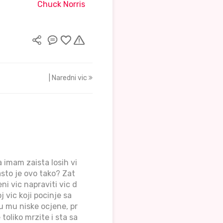
Chuck Norris
| Naredni vic
 imam zaista losih vi
Zasto je ovo tako? Zat
ni vic napraviti vic d
j vic koji pocinje sa
u mu niske ocjene, pr
 toliko mrzite i sta sa