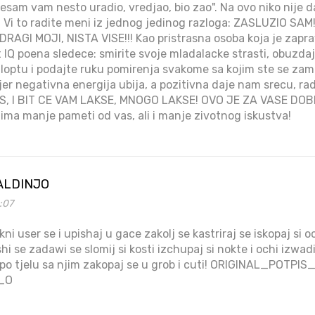
Jesam vam nesto uradio, vredjao, bio zao". Na ovo niko nije 
: Vi to radite meni iz jednog jedinog razloga: ZASLUZIO S
RAGI MOJI, NISTA VISE!!! Kao pristrasna osoba koja je zapr
 IQ poena sledece: smirite svoje mladalacke strasti, obuzdaj
 loptu i podajte ruku pomirenja svakome sa kojim ste se zame
 jer negativna energija ubija, a pozitivna daje nam srecu, ra
S, I BIT CE VAM LAKSE, MNOGO LAKSE! OVO JE ZA VASE DOB
 ima manje pameti od vas, ali i manje zivotnog iskustva!
ALDINJO
6:07
ni user se i upishaj u gace zakolj se kastriraj se iskopaj si o
shi se zadawi se slomij si kosti izchupaj si nokte i ochi izwad
di po tjelu sa njim zakopaj se u grob i cuti! ORIGINAL_P
_O