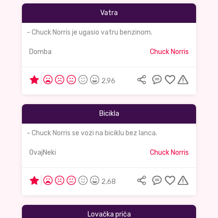
Vatra
- Chuck Norris je ugasio vatru benzinom.
Domba
Chuck Norris
2,96
Bicikla
- Chuck Norris se vozi na biciklu bez lanca.
OvajNeki
Chuck Norris
2,68
Lovačka priča