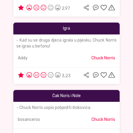
2,97
Igra
- Kad su se druga djeca igrala u pijesku, Chuck Norris
se igrao u betonu!
Addy
Chuck Norris
3,23
Čak Noris i Nole
- Chuck Norris uspio pobjediti Đokovića.
bosanceros
Chuck Norris