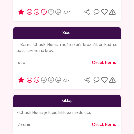
2,74
Siber
- Samo Chuck Norris može izaći kroz šiber kad se
auto izvrne na krov.
ccc
Chuck Norris
2,17
Kiklop
- Chuck Norris je lupio kiklopa među oči.
Zvone
Chuck Norris