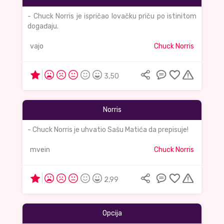
- Chuck Norris je ispričao lovačku priču po istinitom
događaju.
vajo
Chuck Norris
3,50
Norris
- Chuck Norris je uhvatio Sašu Matića da prepisuje!
mvein
Chuck Norris
2,99
Opcija