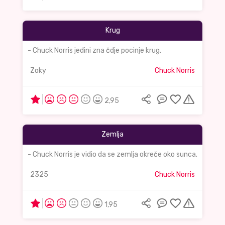
Krug
- Chuck Norris jedini zna čdje pocinje krug.
Zoky
Chuck Norris
2,95
Zemlja
- Chuck Norris je vidio da se zemlja okreče oko sunca.
2325
Chuck Norris
1,95