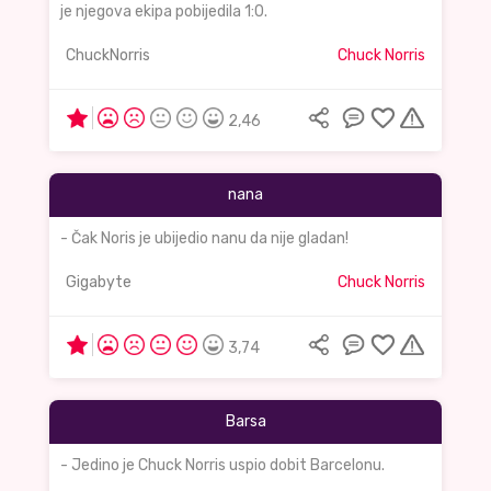
je njegova ekipa pobijedila 1:0.
ChuckNorris
Chuck Norris
2,46
nana
- Čak Noris je ubijedio nanu da nije gladan!
Gigabyte
Chuck Norris
3,74
Barsa
- Jedino je Chuck Norris uspio dobit Barcelonu.