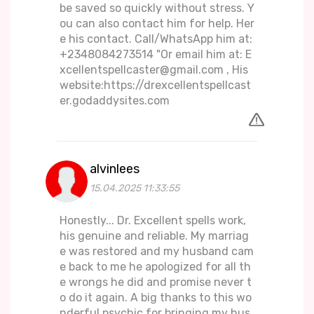
be saved so quickly without stress. Y
ou can also contact him for help. Her
e his contact. Call/WhatsApp him at:
+2348084273514 "Or email him at: E
xcellentspellcaster@gmail.com , His
website:https://drexcellentspellcast
er.godaddysites.com
alvinlees
15.04.2025 11:33:55
Honestly... Dr. Excellent spells work,
his genuine and reliable. My marriag
e was restored and my husband cam
e back to me he apologized for all th
e wrongs he did and promise never t
o do it again. A big thanks to this wo
nderful psychic for bringing my hus