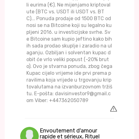
li eurima (€). Ne mijenjamo kriptoval
ute (BTC vs. USDT ili USDT vs. BT
C)... Ponuda prodaje od 1500 BTC od
nosi se na Bitcoine koji su legalno ku
pljeni 2016. u investicijske svrhe. Sv
e Bitcoine sam kupio jeftino kako bih
ih sada prodao skuplje i zaradio na ul
aganju. Ozbiljan i solventan kupac d
obit će vrlo veliki popust (-20% brut
o). Ovo je stvarna ponuda, zbog čega
Kupac cijelo vrijeme ide prvi prema p
ravilima koja vrijede u trgovanju krip
tovalutama na izvanburzovnom tržiš
tu. E-pošta: davisinvestor9@gmail.c
om Viber: +447362050789
Envoutement d'amour
rapide et sérieux, Rituel