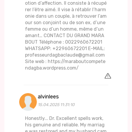
otion d’affection. Il consiste à récupé
rer l’être aimé. Il vise à rétablir l’harm
onie dans un couple, à retrouver l’am
our son conjoint ou de son ex, d’une
femme ou d’un homme, même d’un
amant… CONTACT DU GRAND MARA
BOUT Téléphone : 0022960672201
WHATSAPP: +22960672201 E-MAIL:
professeurdagbaclaude@gmail.com
Site web : https://maraboutcompete
ndagba.wordpress.com/
alvinlees
15.04.2025 11:31:10
Honestly... Dr. Excellent spells work,
his genuine and reliable. My marriag
e was restored and my husband cam