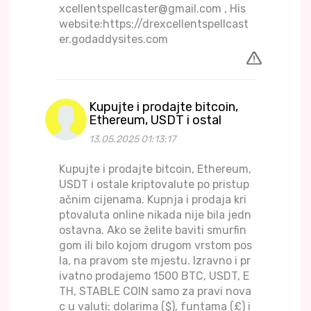
xcellentspellcaster@gmail.com , His
website:https://drexcellentspellcast
er.godaddysites.com
Kupujte i prodajte bitcoin,
Ethereum, USDT i ostal
13.05.2025 01:13:17
Kupujte i prodajte bitcoin, Ethereum,
USDT i ostale kriptovalute po pristup
ačnim cijenama. Kupnja i prodaja kri
ptovaluta online nikada nije bila jedn
ostavna. Ako se želite baviti smurfin
gom ili bilo kojom drugom vrstom pos
la, na pravom ste mjestu. Izravno i pr
ivatno prodajemo 1500 BTC, USDT, E
TH, STABLE COIN samo za pravi nova
c u valuti: dolarima ($), funtama (£) i