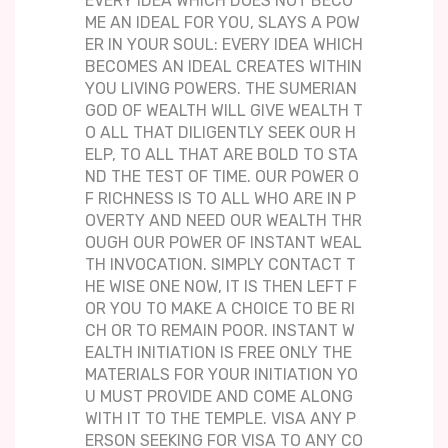
EVERY IDEA WHICH DOES NOT BECO
ME AN IDEAL FOR YOU, SLAYS A POW
ER IN YOUR SOUL: EVERY IDEA WHICH
BECOMES AN IDEAL CREATES WITHIN
YOU LIVING POWERS. THE SUMERIAN
GOD OF WEALTH WILL GIVE WEALTH T
O ALL THAT DILIGENTLY SEEK OUR H
ELP, TO ALL THAT ARE BOLD TO STA
ND THE TEST OF TIME. OUR POWER O
F RICHNESS IS TO ALL WHO ARE IN P
OVERTY AND NEED OUR WEALTH THR
OUGH OUR POWER OF INSTANT WEAL
TH INVOCATION. SIMPLY CONTACT T
HE WISE ONE NOW, IT IS THEN LEFT F
OR YOU TO MAKE A CHOICE TO BE RI
CH OR TO REMAIN POOR. INSTANT W
EALTH INITIATION IS FREE ONLY THE
MATERIALS FOR YOUR INITIATION YO
U MUST PROVIDE AND COME ALONG
WITH IT TO THE TEMPLE. VISA ANY P
ERSON SEEKING FOR VISA TO ANY CO