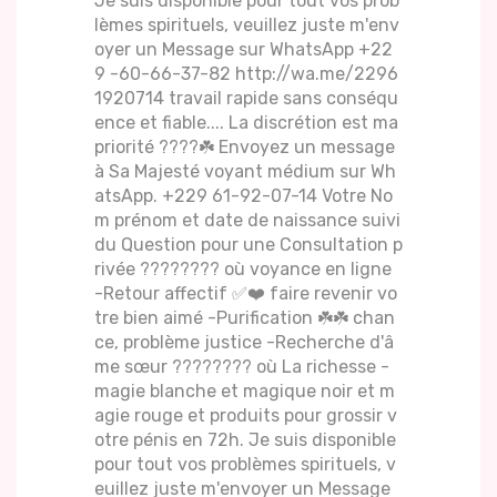
Je suis disponible pour tout vos prob
lèmes spirituels, veuillez juste m'env
oyer un Message sur WhatsApp +22
9 -60-66-37-82 http://wa.me/2296
1920714 travail rapide sans conséqu
ence et fiable.... La discrétion est ma
priorité ????☘️ Envoyez un message
à Sa Majesté voyant médium sur Wh
atsApp. +229 61-92-07-14 Votre No
m prénom et date de naissance suivi
du Question pour une Consultation p
rivée ????️???? où voyance en ligne
-Retour affectif ✅❤️ faire revenir vo
tre bien aimé -Purification ☘️☘️ chan
ce, problème justice -Recherche d'â
me sœur ???????? où La richesse -
magie blanche et magique noir et m
agie rouge et produits pour grossir v
otre pénis en 72h. Je suis disponible
pour tout vos problèmes spirituels, v
euillez juste m'envoyer un Message