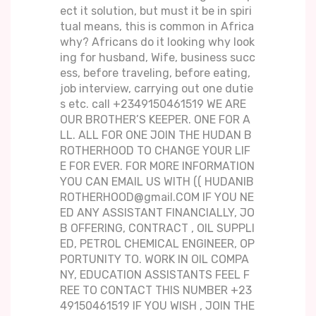
ect it solution, but must it be in spiri
tual means, this is common in Africa
why? Africans do it looking why look
ing for husband, Wife, business succ
ess, before traveling, before eating,
job interview, carrying out one dutie
s etc. call +2349150461519 WE ARE
OUR BROTHER’S KEEPER. ONE FOR A
LL. ALL FOR ONE JOIN THE HUDAN B
ROTHERHOOD TO CHANGE YOUR LIF
E FOR EVER. FOR MORE INFORMATION
YOU CAN EMAIL US WITH (( HUDANIB
ROTHERHOOD@gmail.COM IF YOU NE
ED ANY ASSISTANT FINANCIALLY, JO
B OFFERING, CONTRACT , OIL SUPPLI
ED, PETROL CHEMICAL ENGINEER, OP
PORTUNITY TO. WORK IN OIL COMPA
NY, EDUCATION ASSISTANTS FEEL F
REE TO CONTACT THIS NUMBER +23
49150461519 IF YOU WISH , JOIN THE