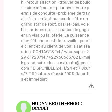
h -retour affection -trouver de boulo
t - aide mémoire - pour avoir votre p
ermis de conduite -problème de trav
ail -faire enfant au monde -être un
grand star de foot, basket-ball, volé
ball, artistes etc... - chance de gagn
er un visa ou la loterie. La puissance
d'un féticheur est de travailler pour l
e client et au client de voir la satisfa
ction. CONTACTS Tel / whatsapp +2
29 61920714 /+22960663782 E-mai
l: grandmaitredossousakpata@gmail.
com * DISPONIBLE 24 H/24 et 7 Jour
s/7. * Résultats réussir 100% Garanti
s et immédiat
HUDAN BROTHERHOOD
OCCULT