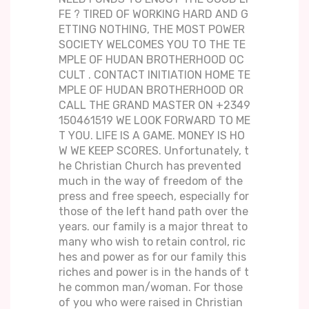
FE ? TIRED OF WORKING HARD AND G
ETTING NOTHING, THE MOST POWER
SOCIETY WELCOMES YOU TO THE TE
MPLE OF HUDAN BROTHERHOOD OC
CULT . CONTACT INITIATION HOME TE
MPLE OF HUDAN BROTHERHOOD OR
CALL THE GRAND MASTER ON +2349
150461519 WE LOOK FORWARD TO ME
T YOU. LIFE IS A GAME. MONEY IS HO
W WE KEEP SCORES. Unfortunately, t
he Christian Church has prevented
much in the way of freedom of the
press and free speech, especially for
those of the left hand path over the
years. our family is a major threat to
many who wish to retain control, ric
hes and power as for our family this
riches and power is in the hands of t
he common man/woman. For those
of you who were raised in Christian