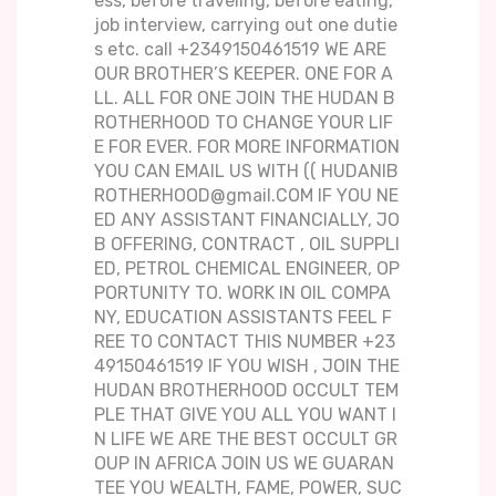
ess, before traveling, before eating,
job interview, carrying out one dutie
s etc. call +2349150461519 WE ARE
OUR BROTHER’S KEEPER. ONE FOR A
LL. ALL FOR ONE JOIN THE HUDAN B
ROTHERHOOD TO CHANGE YOUR LIF
E FOR EVER. FOR MORE INFORMATION
YOU CAN EMAIL US WITH (( HUDANIB
ROTHERHOOD@gmail.COM IF YOU NE
ED ANY ASSISTANT FINANCIALLY, JO
B OFFERING, CONTRACT , OIL SUPPLI
ED, PETROL CHEMICAL ENGINEER, OP
PORTUNITY TO. WORK IN OIL COMPA
NY, EDUCATION ASSISTANTS FEEL F
REE TO CONTACT THIS NUMBER +23
49150461519 IF YOU WISH , JOIN THE
HUDAN BROTHERHOOD OCCULT TEM
PLE THAT GIVE YOU ALL YOU WANT I
N LIFE WE ARE THE BEST OCCULT GR
OUP IN AFRICA JOIN US WE GUARAN
TEE YOU WEALTH, FAME, POWER, SUC