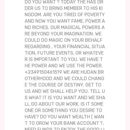
DO YOU WANT ? TODAY THE HAS OR
DER US TO BRING MEMBER TO HIS KI
NGDOM. ARE YOU TIRED OF POVERTY
AND NOW YOU WANT FAME, POWER A
ND RICHES. OUR MAGICAL POWERS A
RE BEYOND YOUR IMAGINATION. WE
COULD DO MAGIC ON YOUR BEHALF
REGARDING , YOUR FINANCIAL SITUA
TION, FUTURE EVENTS, OR WHATEVE
R IS IMPORTANT TO YOU. WE HAVE T
HE POWER AND WE USE THE POWER.
+2349150461519 WE ARE HUDAN BR
OTHERHOOD AND WE COULD CHANG
E THE COURSE OF DESTINY. GET TO
US AND WE SHALL HELP YOU. TELL U
S WHAT IT IS YOU WANT AND WE SHA
LL GO ABOUT OUR WORK. IS IT SOME
ONE OR SOMETHING YOU DESIRE TO
HAVE? DO YOU WANT WEALTH ( WAN
T TO GROW YOUR BANK ACCOUNT ?,
NEED FUNDS TO ENJOY THE GOOD LI