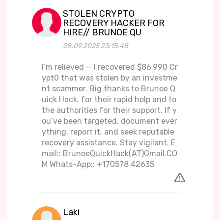
STOLEN CRYPTO
RECOVERY HACKER FOR
HIRE// BRUNOE QU
28.09.2025 23:15:48
I’m relieved — I recovered $86,990 Cr
ypt0 that was stolen by an investme
nt scammer. Big thanks to Brunoe Q
uick Hack. for their rapid help and to
the authorities for their support. If y
ou’ve been targeted, document ever
ything, report it, and seek reputable
recovery assistance. Stay vigilant. E
mail:: BrunoeQuickHack(AT)Gmail.CO
M Whats-App:: +170578 42635
Laki