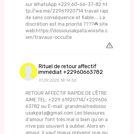
sur WhatsApp +229 60-66-37-82 ht
tp://wa.me/22961920714 travail rapi
de sans conséquence et fiable.... La
discrétion est ma priorité ????☘️ site
web:https://dossousakpata.wixsite.c
om/travaux-occulte
Rituel de retour affectif
immédiat +22960663782
17.09.2025 18:14:50
RETOUR AFFECTIF RAPIDE DE L'ÊTRE
AIME TEL: +229 61920714/+229606
63782 ou E-mail: grandmaitredosso
usakpata@gmail.com Les blessures
d'amour font très mal si bien qu'on a
rrive pas souvent à oublier. Alors en
amour, il vaut mieux prévenir que gu