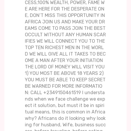
CESS,100% WEALTH, POWER, FAME W
E ARE HERE FOR THE DESPERATE ON
E, DON’T MISS THIS OPPORTUNITY IN
AFRICA JOIN US AND MAKE YOUR DR
EAMS COME TO PASS JOIN THE BEST
OCCULT WITHOUT ANY HUMAN SCAR
IFIES WE WILL CONNECT YOU TO THE
TOP TEN RICHEST MEN IN THE WORL
D WE WILL GIVE ALL IT TAKES TO BEC
OME A MAN AFTER YOUR INITIATION
THE LORD OF MONEY WILL VISIT YOU
1) YOU MOST BE ABOVE 18 YEARS 2)
YOU MUST BE ABLE TO KEEP SECRET
BE WARNED FOR MORE INFORMATIO
N: CALL +2349150461519 I understa
nds when we face challenge we exp
ect it solution, but must it be in spiri
tual means, this is common in Africa
why? Africans do it looking why look
ing for husband, Wife, business succ