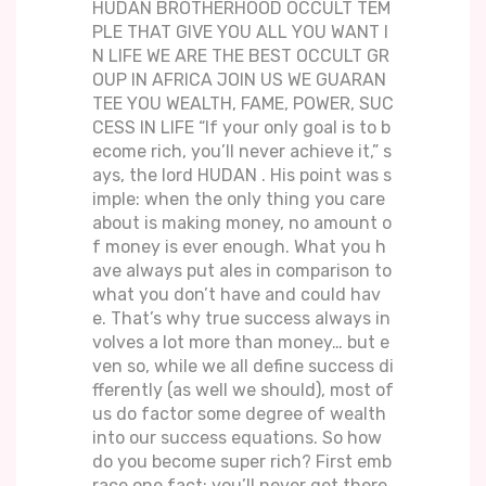
HUDAN BROTHERHOOD OCCULT TEM
PLE THAT GIVE YOU ALL YOU WANT I
N LIFE WE ARE THE BEST OCCULT GR
OUP IN AFRICA JOIN US WE GUARAN
TEE YOU WEALTH, FAME, POWER, SUC
CESS IN LIFE “If your only goal is to b
ecome rich, you’ll never achieve it,” s
ays, the lord HUDAN . His point was s
imple: when the only thing you care
about is making money, no amount o
f money is ever enough. What you h
ave always put ales in comparison to
what you don’t have and could hav
e. That’s why true success always in
volves a lot more than money… but e
ven so, while we all define success di
fferently (as well we should), most of
us do factor some degree of wealth
into our success equations. So how
do you become super rich? First emb
race one fact: you’ll never get there