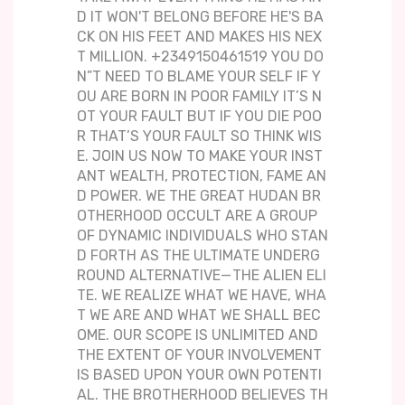
D IT WON'T BELONG BEFORE HE'S BA
CK ON HIS FEET AND MAKES HIS NEX
T MILLION. +2349150461519 YOU DO
N”T NEED TO BLAME YOUR SELF IF Y
OU ARE BORN IN POOR FAMILY IT’S N
OT YOUR FAULT BUT IF YOU DIE POO
R THAT’S YOUR FAULT SO THINK WIS
E. JOIN US NOW TO MAKE YOUR INST
ANT WEALTH, PROTECTION, FAME AN
D POWER. WE THE GREAT HUDAN BR
OTHERHOOD OCCULT ARE A GROUP
OF DYNAMIC INDIVIDUALS WHO STAN
D FORTH AS THE ULTIMATE UNDERG
ROUND ALTERNATIVE— THE ALIEN ELI
TE. WE REALIZE WHAT WE HAVE, WHA
T WE ARE AND WHAT WE SHALL BEC
OME. OUR SCOPE IS UNLIMITED AND
THE EXTENT OF YOUR INVOLVEMENT
IS BASED UPON YOUR OWN POTENTI
AL. THE BROTHERHOOD BELIEVES TH