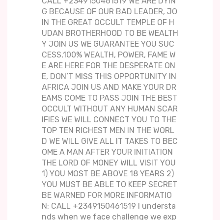
CALL +2349150461519 WE ARE DYIN
G BECAUSE OF OUR BAD LEADER, JO
IN THE GREAT OCCULT TEMPLE OF H
UDAN BROTHERHOOD TO BE WEALTH
Y JOIN US WE GUARANTEE YOU SUC
CESS,100% WEALTH, POWER, FAME W
E ARE HERE FOR THE DESPERATE ON
E, DON’T MISS THIS OPPORTUNITY IN
AFRICA JOIN US AND MAKE YOUR DR
EAMS COME TO PASS JOIN THE BEST
OCCULT WITHOUT ANY HUMAN SCAR
IFIES WE WILL CONNECT YOU TO THE
TOP TEN RICHEST MEN IN THE WORL
D WE WILL GIVE ALL IT TAKES TO BEC
OME A MAN AFTER YOUR INITIATION
THE LORD OF MONEY WILL VISIT YOU
1) YOU MOST BE ABOVE 18 YEARS 2)
YOU MUST BE ABLE TO KEEP SECRET
BE WARNED FOR MORE INFORMATIO
N: CALL +2349150461519 I understa
nds when we face challenge we exp