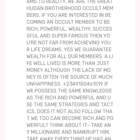
AMS TO REALITY, WE ARE THE GREAT
HUDAN BROTHERHOOD OCCULT MEM
BERS. IF YOU ARE INTERESTED IN BE
COMING AN OCCULT MEMBER TO BE
RICH, POWERFUL, WEALTHY, SUCCES
SFUL AND SUPER FAMOUS THEN YO
U'RE NOT FAR FROM ACHIEVING YOU
R LIFE DREAMS. YES WE GUARANTEE
WEALTH FOR ALL OUR MEMBERS. A LI
FE WELL LIVED IS MORE THAN JUST
MONEY ALTHOUGH THE LACK OF MO
NEY IS OFTEN THE SOURCE OF MUCH
UNHAPPINESS. +2349150461519 IF
WE POSSESS THE SAME KNOWLEDGE
AS THE RICH AND POWERFUL AND U
SE THE SAME STRATEGIES AND TACT
ICS, DOES IT NOT ALSO FOLLOW THA
T WE TOO CAN BECOME RICH AND PO
WERFUL? THINK ABOUT IT— TAKE AN
Y MILLIONAIRE AND BANKRUPT HIM,
TAKE AWAY EVERYTHING HE HAS AN