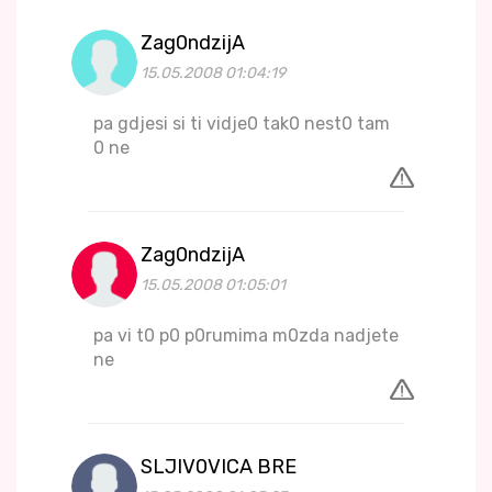
Zag0ndzijA
15.05.2008 01:04:19
pa gdjesi si ti vidje0 tak0 nest0 tam
0 ne
Zag0ndzijA
15.05.2008 01:05:01
pa vi t0 p0 p0rumima m0zda nadjete
ne
SLJIV0VICA BRE