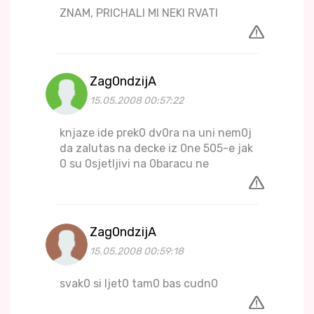
ZNAM, PRICHALI MI NEKI RVATI
Zag0ndzijA
15.05.2008 00:57:22
knjaze ide prek0 dv0ra na uni nem0j
da zalutas na decke iz 0ne 505-e jak
0 su 0sjetljivi na 0baracu ne
Zag0ndzijA
15.05.2008 00:59:18
svak0 si ljet0 tam0 bas cudn0