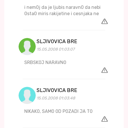
i nem0j da je ljubis naravn0 da nebi
0sta0 miris rakijetine i cesnjaka ne
SLJIV0VICA BRE
15.05.2008 01:03:07
SRBSK0J NARAVN0
SLJIV0VICA BRE
15.05.2008 01:03:48
NIKAK0, SAM0 0D P0ZADI JA T0