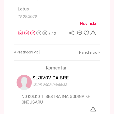
Lotus
13.05.2008
Novinski
3,42
Prethodni vic |
| Naredni vic
Komentari:
SLJIV0VICA BRE
15.05.2008 00:55:38
N0 K0LK0 TI SESTRA IMA G0DINA KH
0NJUSARU