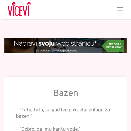
Bazen
- "Tata, tata, susjad Ivo prikuplja priloge za
bazen!"
- "Dobro, daj mu kantu vode."