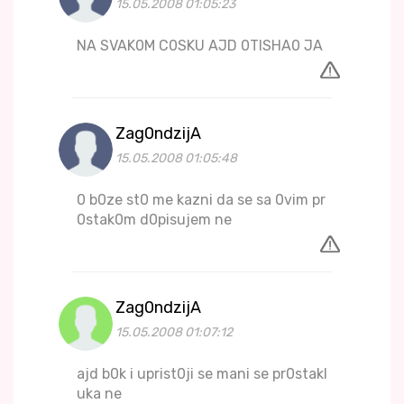
15.05.2008 01:05:23
NA SVAK0M C0SKU AJD 0TISHA0 JA
Zag0ndzijA
15.05.2008 01:05:48
0 b0ze st0 me kazni da se sa 0vim pr
0stak0m d0pisujem ne
Zag0ndzijA
15.05.2008 01:07:12
ajd b0k i uprist0ji se mani se pr0stakl
uka ne