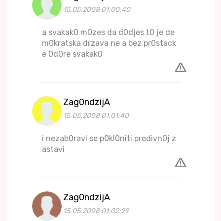
15.05.2008 01:00:40
a svakak0 m0zes da d0djes t0 je de
m0kratska drzava ne a bez pr0stack
e 0d0re svakak0
Zag0ndzijA
15.05.2008 01:01:40
i nezab0ravi se p0kl0niti predivn0j z
astavi
Zag0ndzijA
15.05.2008 01:02:29