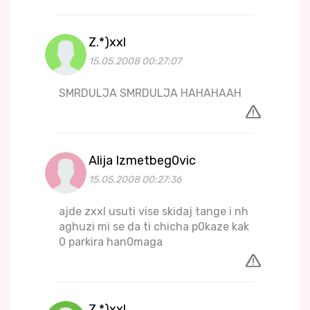
Z.*)xxl
15.05.2008 00:27:07
SMRDULJA SMRDULJA HAHAHAAH
Alija Izmetbeg0vic
15.05.2008 00:27:36
ajde zxxl usuti vise skidaj tange i nh
aghuzi mi se da ti chicha p0kaze kak
0 parkira han0maga
Z.*)xxl