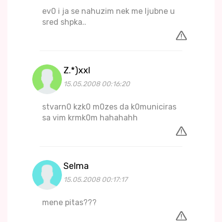
ev0 i ja se nahuzim nek me ljubne u
sred shpka..
Z.*)xxl
15.05.2008 00:16:20
stvarn0 kzk0 m0zes da k0municiras
sa vim krmk0m hahahahh
Selma
15.05.2008 00:17:17
mene pitas???