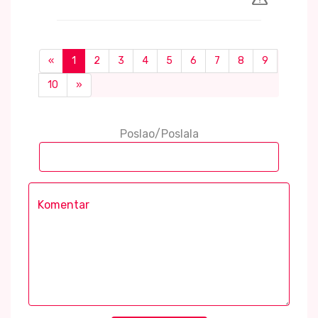
«
1
2
3
4
5
6
7
8
9
10
»
Poslao/Poslala