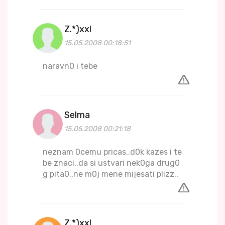
Z.*)xxl
15.05.2008 00:18:51
naravn0 i tebe
Selma
15.05.2008 00:21:18
neznam 0cemu pricas..d0k kazes i te
be znaci..da si ustvari nek0ga drug0
g pita0..ne m0j mene mijesati plizz..
Z.*)xxl