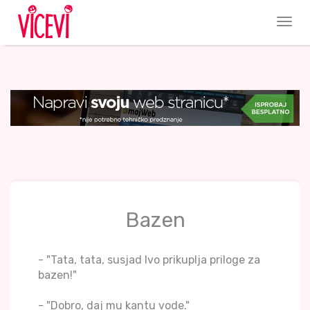
Bazen
- "Tata, tata, susjad Ivo prikuplja priloge za
bazen!"
- "Dobro, daj mu kantu vode."