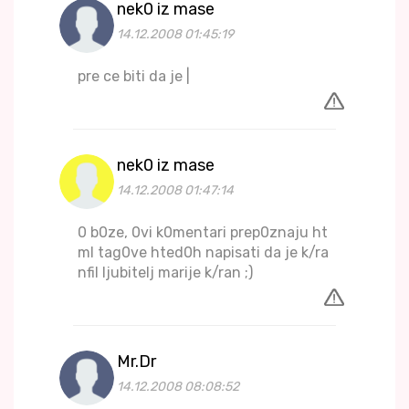
nek0 iz mase
14.12.2008 01:45:19
pre ce biti da je |
nek0 iz mase
14.12.2008 01:47:14
0 b0ze, 0vi k0mentari prep0znaju ht
ml tag0ve hted0h napisati da je k/ra
nfil ljubitelj marije k/ran ;)
Mr.Dr
14.12.2008 08:08:52