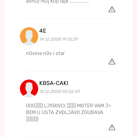
avn0j-n0j k0ji laje ................
4E
14.12.2008 19:15:29
n0vine n0v i star
KBSA-CAKI
15.12.2008 00:02:49
000))))) LJ!GĐVCI )))))) MĐTER VAM J=
BEM U USTA ZVĐLJAV0 ZGUBAVA
))))))))