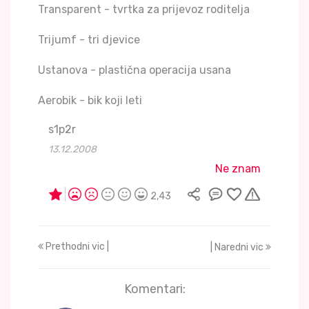
Transparent - tvrtka za prijevoz roditelja
Trijumf - tri djevice
Ustanova - plastična operacija usana
Aerobik - bik koji leti
s1p2r
13.12.2008
Ne znam
2,43
Prethodni vic |
| Naredni vic
Komentari: