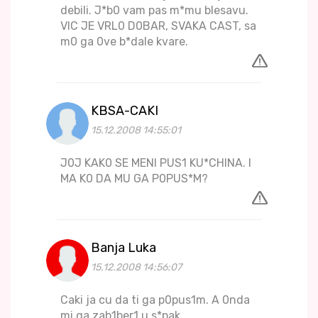
debili. J*b0 vam pas m*mu blesavu.
VIC JE VRL0 D0BAR, SVAKA CAST, sa
m0 ga 0ve b*dale kvare.
KBSA-CAKI
15.12.2008 14:55:01
J0J KAK0 SE MENI PUS1 KU*CHINA. I
MA K0 DA MU GA P0PUS*M?
Banja Luka
15.12.2008 14:56:07
Caki ja cu da ti ga p0pus1m. A 0nda
mi ga zab1ber1 u s*pak.