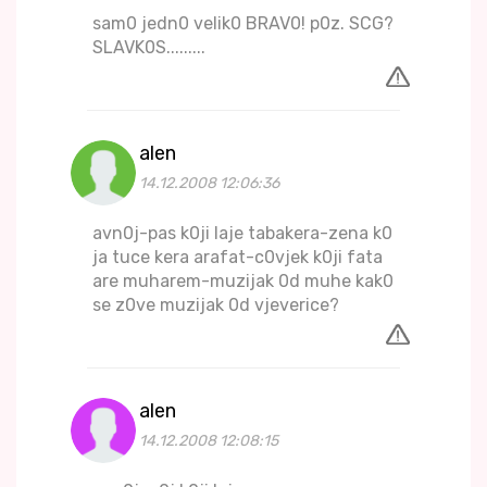
sam0 jedn0 velik0 BRAV0! p0z. SCG?
SLAVK0S.........
alen
14.12.2008 12:06:36
avn0j-pas k0ji laje tabakera-zena k0
ja tuce kera arafat-c0vjek k0ji fata
are muharem-muzijak 0d muhe kak0
se z0ve muzijak 0d vjeverice?
alen
14.12.2008 12:08:15