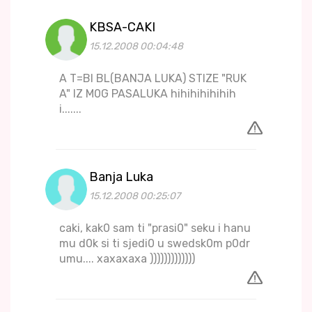
KBSA-CAKI
15.12.2008 00:04:48
A T=BI BL(BANJA LUKA) STIZE "RUK
A" IZ M0G PASALUKA hihihihihihih
i.......
Banja Luka
15.12.2008 00:25:07
caki, kak0 sam ti "prasi0" seku i hanu
mu d0k si ti sjedi0 u swedsk0m p0dr
umu.... xaxaxaxa )))))))))))))