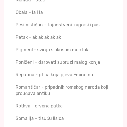
Obala - la i la
Pesimističan - tajanstveni zagorski pas
Petak - ak ak ak ak ak
Pigment- svinja s okusom mentola
Poniženi - darovati supruzi malog konja
Repatica - ptica koja pjeva Eminema
Romantičar - pripadnik romskog naroda koji
proučava antiku
Rotkva - crvena patka
Somalija - tisuću lisica