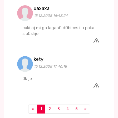
xaxaxa
15.12.2008 16:43:24
caki aj mi ga lagan0 d0bices i u paka
s p0slije
kety
15.12.2008 17:46:18
0k je
«
1
2
3
4
5
»