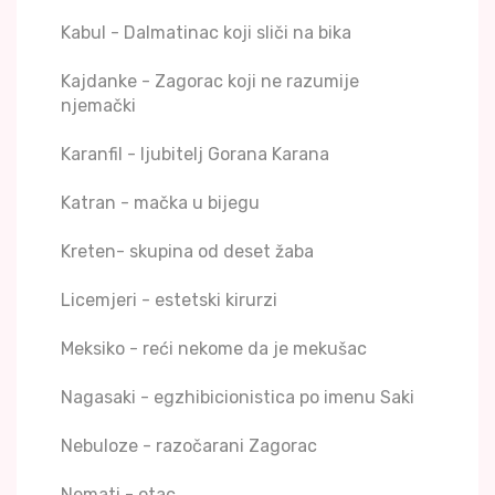
Kabul - Dalmatinac koji sliči na bika
Kajdanke - Zagorac koji ne razumije
njemački
Karanfil - ljubitelj Gorana Karana
Katran - mačka u bijegu
Kreten- skupina od deset žaba
Licemjeri - estetski kirurzi
Meksiko - reći nekome da je mekušac
Nagasaki - egzhibicionistica po imenu Saki
Nebuloze - razočarani Zagorac
Nemati - otac