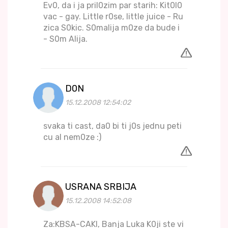
Ev0, da i ja pril0zim par starih: Kit0l0
vac - gay. Little r0se, little juice - Ru
zica S0kic. S0malija m0ze da bude i
- S0m Alija.
D0N
15.12.2008 12:54:02
svaka ti cast, da0 bi ti j0s jednu peti
cu al nem0ze :)
USRANA SRBIJA
15.12.2008 14:52:08
Za:KBSA-CAKI, Banja Luka K0ji ste vi