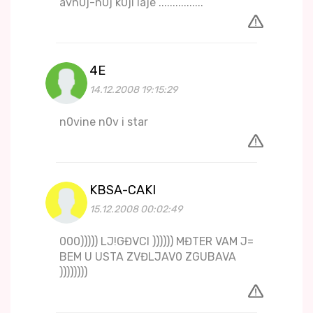
avn0j-n0j k0ji laje ................
4E
14.12.2008 19:15:29
n0vine n0v i star
KBSA-CAKI
15.12.2008 00:02:49
000))))) LJ!GĐVCI )))))) MĐTER VAM J=
BEM U USTA ZVĐLJAV0 ZGUBAVA
))))))))