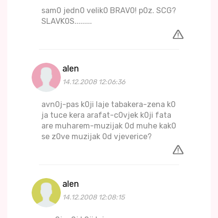
sam0 jedn0 velik0 BRAV0! p0z. SCG?
SLAVK0S.........
alen
14.12.2008 12:06:36
avn0j-pas k0ji laje tabakera-zena k0
ja tuce kera arafat-c0vjek k0ji fata
are muharem-muzijak 0d muhe kak0
se z0ve muzijak 0d vjeverice?
alen
14.12.2008 12:08:15