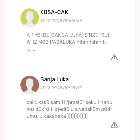
KBSA-CAKI
15.12.2008 00:04:48
A T=BI BL(BANJA LUKA) STIZE "RUK
A" IZ M0G PASALUKA hihihihihihih
i.......
Banja Luka
15.12.2008 00:25:07
caki, kak0 sam ti "prasi0" seku i hanu
mu d0k si ti sjedi0 u swedsk0m p0dr
umu.... xaxaxaxa )))))))))))))