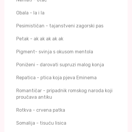
Obala - la i la
Pesimističan - tajanstveni zagorski pas
Petak - ak ak ak ak ak
Pigment- svinja s okusom mentola
Poniženi - darovati supruzi malog konja
Repatica - ptica koja pjeva Eminema
Romantičar - pripadnik romskog naroda koji
proučava antiku
Rotkva - crvena patka
Somalija - tisuću lisica