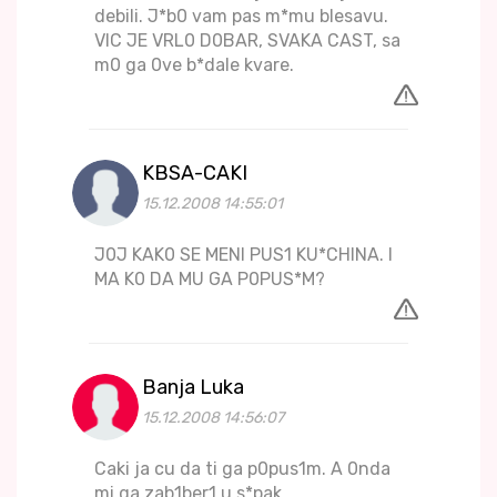
debili. J*b0 vam pas m*mu blesavu.
VIC JE VRL0 D0BAR, SVAKA CAST, sa
m0 ga 0ve b*dale kvare.
KBSA-CAKI
15.12.2008 14:55:01
J0J KAK0 SE MENI PUS1 KU*CHINA. I
MA K0 DA MU GA P0PUS*M?
Banja Luka
15.12.2008 14:56:07
Caki ja cu da ti ga p0pus1m. A 0nda
mi ga zab1ber1 u s*pak.