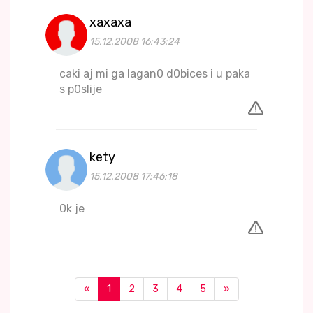
xaxaxa
15.12.2008 16:43:24
caki aj mi ga lagan0 d0bices i u paka
s p0slije
kety
15.12.2008 17:46:18
0k je
«
1
2
3
4
5
»