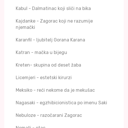
Kabul - Dalmatinac koji sliči na bika
Kajdanke - Zagorac koji ne razumije
njemački
Karanfil - ljubitelj Gorana Karana
Katran - mačka u bijegu
Kreten- skupina od deset žaba
Licemjeri - estetski kirurzi
Meksiko - reći nekome da je mekušac
Nagasaki - egzhibicionistica po imenu Saki
Nebuloze - razočarani Zagorac
Nemati - otac