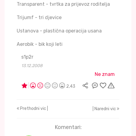
Transparent - tvrtka za prijevoz roditelja
Trijumf - tri djevice
Ustanova - plastična operacija usana
Aerobik - bik koji leti
s1p2r
13.12.2008
Ne znam
2,43
Prethodni vic |
| Naredni vic
Komentari: