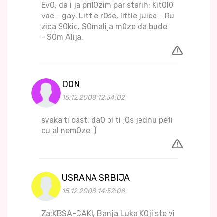
Ev0, da i ja pril0zim par starih: Kit0l0
vac - gay. Little r0se, little juice - Ru
zica S0kic. S0malija m0ze da bude i
- S0m Alija.
D0N
15.12.2008 12:54:02
svaka ti cast, da0 bi ti j0s jednu peti
cu al nem0ze :)
USRANA SRBIJA
15.12.2008 14:52:08
Za:KBSA-CAKI, Banja Luka K0ji ste vi