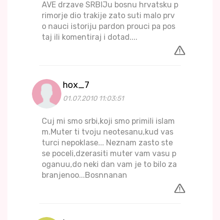
AVE drzave SRBIJu bosnu hrvatsku p
rimorje dio trakije zato suti malo prv
o nauci istoriju pardon prouci pa pos
taj ili komentiraj i dotad....
hox_7
01.07.2010 11:03:51
Cuj mi smo srbi,koji smo primili islam
m.Muter ti tvoju neotesanu,kud vas
turci nepoklase... Neznam zasto ste
se poceli,dzerasiti muter vam vasu p
oganuu,do neki dan vam je to bilo za
branjenoo...Bosnnanan