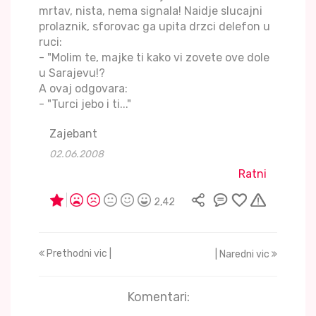
mrtav, nista, nema signala! Naidje slucajni
prolaznik, sforovac ga upita drzci delefon u
ruci:
- "Molim te, majke ti kako vi zovete ove dole
u Sarajevu!?
A ovaj odgovara:
- "Turci jebo i ti..."
Zajebant
02.06.2008
Ratni
2,42
Prethodni vic |
| Naredni vic
Komentari: