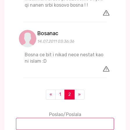
qi nanen srbi kosovo bosna ! !
Bosanac
14.07.2011 03:36:36
Bosna ce bit i nikad nece nestat kao
ni islam :D
«
1
2
»
Poslao/Poslala