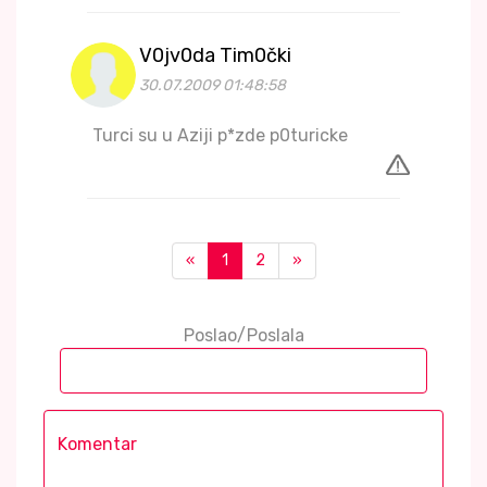
V0jv0da Tim0čki
30.07.2009 01:48:58
Turci su u Aziji p*zde p0turicke
«
1
2
»
Poslao/Poslala