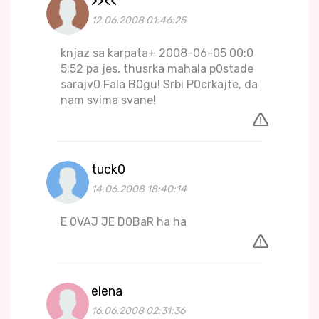
>><<
12.06.2008 01:46:25
knjaz sa karpata+ 2008-06-05 00:0
5:52 pa jes, thusrka mahala p0stade
sarajv0 Fala B0gu! Srbi P0crkajte, da
nam svima svane!
tuck0
14.06.2008 18:40:14
E 0VAJ JE D0BaR ha ha
elena
16.06.2008 02:31:36