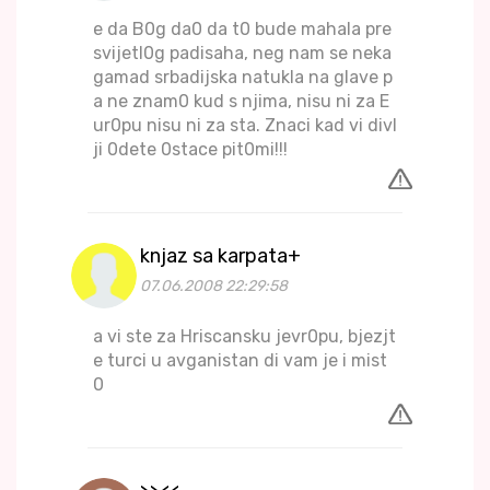
e da B0g da0 da t0 bude mahala pre
svijetl0g padisaha, neg nam se neka
gamad srbadijska natukla na glave p
a ne znam0 kud s njima, nisu ni za E
ur0pu nisu ni za sta. Znaci kad vi divl
ji 0dete 0stace pit0mi!!!
knjaz sa karpata+
07.06.2008 22:29:58
a vi ste za Hriscansku jevr0pu, bjezjt
e turci u avganistan di vam je i mist
0