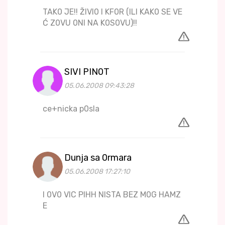
TAK0 JE!! ŽIVI0 I KF0R (ILI KAK0 SE VE
Ć Z0VU 0NI NA K0S0VU)!!
SIVI PIN0T
05.06.2008 09:43:28
ce+nicka p0sla
Dunja sa 0rmara
05.06.2008 17:27:10
I 0V0 VIC PIHH NISTA BEZ M0G HAMZ
E