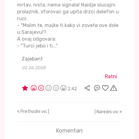
mrtav, nista, nema signala! Naidje slucajni
prolaznik, sforovac ga upita drzci delefon u
ruci:
- "Molim te, majke ti kako vi zovete ove dole
u Sarajevu!?
A ovaj odgovara:
- "Turci jebo i ti..."
Zajebant
02.06.2008
Ratni
2,42
Prethodni vic |
| Naredni vic
Komentari: