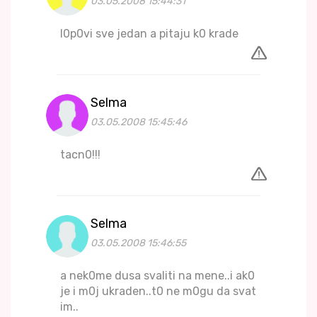
03.05.2008 15:44:31
l0p0vi sve jedan a pitaju k0 krade
Selma
03.05.2008 15:45:46
tacn0!!!
Selma
03.05.2008 15:46:55
a nek0me dusa svaliti na mene..i ak0
je i m0j ukraden..t0 ne m0gu da svat
im..