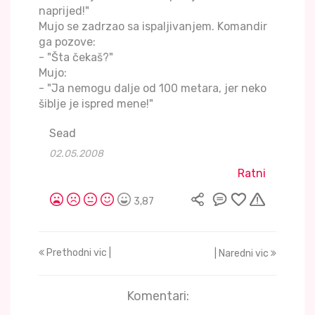
naprijed!"
Mujo se zadrzao sa ispaljivanjem. Komandir
ga pozove:
- "Šta čekaš?"
Mujo:
- "Ja nemogu dalje od 100 metara, jer neko
šiblje je ispred mene!"
Sead
02.05.2008
Ratni
3,87
Prethodni vic |
| Naredni vic
Komentari: