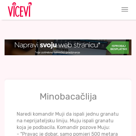
Minobacačlija
Naredi komandir Muji da ispali jednu granatu
na neprijateljsku liniju. Muju ispali granatu
koja je podbacila. Komandir pozove Muju:
- "Pravac je dobar, samo pomjeri 500 metara