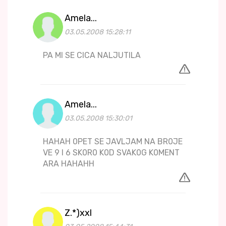
Amela...
03.05.2008 15:28:11
PA MI SE CICA NALJUTILA
Amela...
03.05.2008 15:30:01
HAHAH 0PET SE JAVLJAM NA BR0JE
VE 9 I 6 SK0R0 K0D SVAK0G K0MENT
ARA HAHAHH
Z.*)xxl