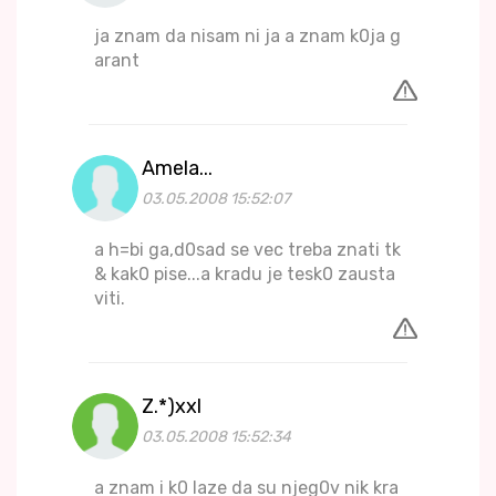
ja znam da nisam ni ja a znam k0ja g
arant
Amela...
03.05.2008 15:52:07
a h=bi ga,d0sad se vec treba znati tk
& kak0 pise...a kradu je tesk0 zausta
viti.
Z.*)xxl
03.05.2008 15:52:34
a znam i k0 laze da su njeg0v nik kra