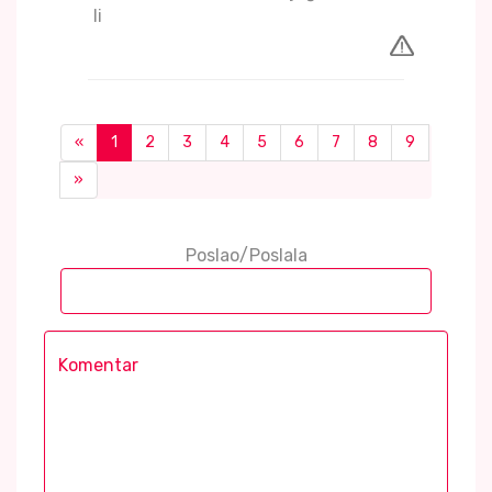
li
«
1
2
3
4
5
6
7
8
9
»
Poslao/Poslala