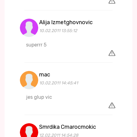
Alija Izmetghovnovic
10.02.2011 13:55:12
superrr 5
mac
10.02.2011 14:45:41
jes glup vic
Smrdika Cmarocmokic
12.02.2011 14:54:28