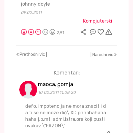
johnny doyle
09.02.2011
Kompjuterski
2,91
Prethodni vic |
| Naredni vic
Komentari:
maoca, gornja
10.02.2011 11:08:20
defo, impotencija ne mora znacit i d
a ti se ne moze dić\ XD phhahahaha
haha j.b.mti admi.istra.ora koji pusti
ovakav \"FAZON\"