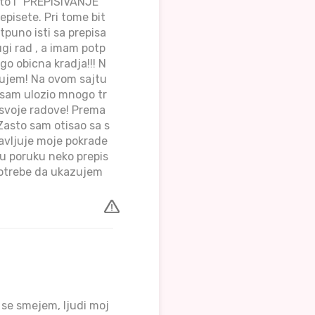
sto i "PREPISIVANJE"
episete. Pri tome bit
tpuno isti sa prepisa
ugi rad , a imam potp
go obicna kradja!!! N
ntujem! Na ovom sajtu
e sam ulozio mnogo tr
 svoje radove! Prema
 Zasto sam otisao sa s
javljuje moje pokrade
vu poruku neko prepis
 potrebe da ukazujem
e smejem, ljudi moj