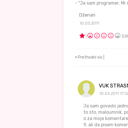
- "Ja sam programer. Mi 
Dženan
10.03.2011
3,9
Prethodni vic |
VUK STRAS
10.03.2011 17:1
Ja sam govedo jedno
to sto, maloumnik, p
o za moje komentare
9, ali da pisem kome