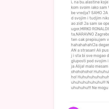
i, na bu.alastine ko
kom svoim iako sam V
be vredja? SAMO JA ..
d svojim i tudjim ni
ao zid! Ja sam se o
ugor,MIRKO RONALDIN
ta,NARAVNO Zagrebcak
ten cak prepisujem vi
hahahahah!Ja degene
AN a strasan! Ali pus
j i sta bi sve mogao
gluposti pod svojim 
ja Alija! malo mesam
ohohohoho! Huhuhuh
ho! Huhuhuhuhuhuhu
uhuhuhuhuhuhu!!! N
uhuhuhu!!! Ne mogu