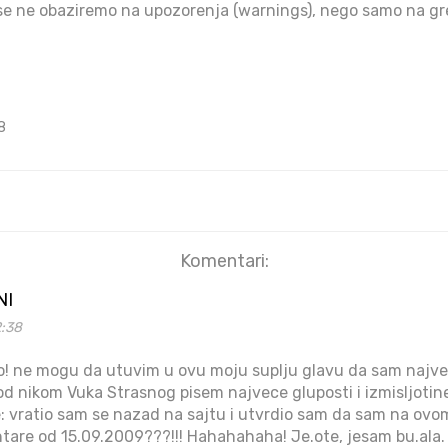
se ne obaziremo na upozorenja (warnings), nego samo na greš
8
Komentari:
NI
2:38
! ne mogu da utuvim u ovu moju suplju glavu da sam najvec
od nikom Vuka Strasnog pisem najvece gluposti i izmisljotin
: vratio sam se nazad na sajtu i utvrdio sam da sam na ovo
ntare od 15.09.2009???!!! Hahahahaha! Je.ote, jesam bu.ala