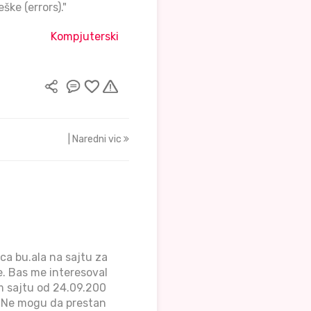
ke (errors)."
Kompjuterski
| Naredni vic
a bu.ala na sajtu za
e. Bas me interesoval
m sajtu od 24.09.200
. Ne mogu da prestan