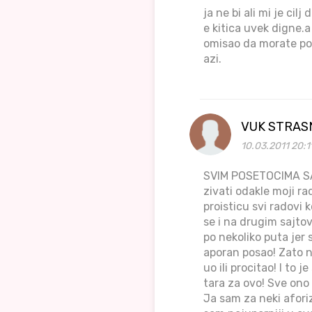
ja ne bi ali mi je cil
e kitica uvek digne.
omisao da morate pola
azi.
VUK STRAS
10.03.2011 20:1
SVIM POSETOCIMA SAJ
zivati odakle moji ra
proisticu svi radovi 
se i na drugim sajtov
po nekoliko puta jer 
aporan posao! Zato n
uo ili procitao! I to
tara za ovo! Sve ono
Ja sam za neki afori