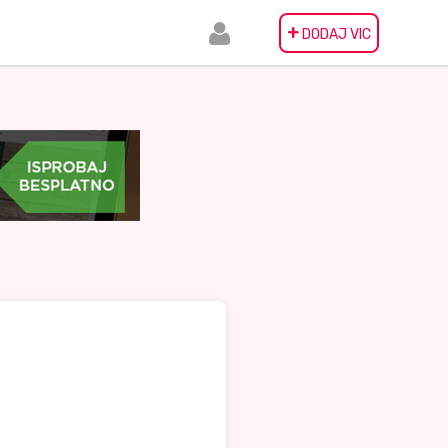
+
DODAJ VIC