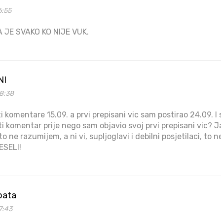
6:55
A JE SVAKO KO NIJE VUK.
NI
08:38
 komentare 15.09. a prvi prepisani vic sam postirao 24.09. I
 komentar prije nego sam objavio svoj prvi prepisani vic? 
o ne razumijem, a ni vi, supljoglavi i debilni posjetilaci, to
ESELI!
pata
7:43