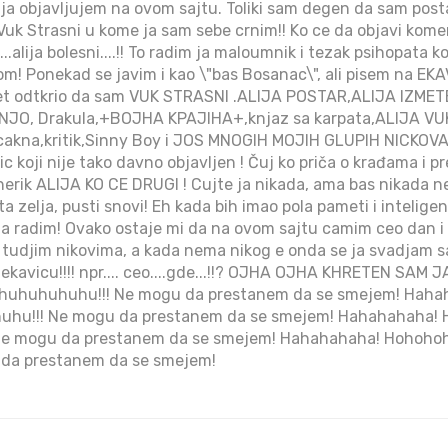
je ja objavljujem na ovom sajtu. Toliki sam degen da sam pos
uk Strasni u kome ja sam sebe crnim!! Ko ce da objavi kom
.alija bolesni....!! To radim ja maloumnik i tezak psihopata k
kom! Ponekad se javim i kao \"bas Bosanac\", ali pisem na EK
pet odtkrio da sam VUK STRASNI .ALIJA POSTAR,ALIJA IZM
JO, Drakula,+BOJHA KPAJIHA+,knjaz sa karpata,ALIJA VUK
na,kritik,Sinny Boy i JOS MNOGIH MOJIH GLUPIH NICKOVA.....
c koji nije tako davno objavljen ! Čuj ko priča o krađama i p
rik ALIJA KO CE DRUGI ! Cujte ja nikada, ama bas nikada 
ta zelja, pusti snovi! Eh kada bih imao pola pameti i inteligen
 da radim! Ovako ostaje mi da na ovom sajtu camim ceo dan i
i tudjim nikovima, a kada nema nikog e onda se ja svadjam 
 ekavicu!!!! npr.... ceo....gde...!!? OJHA OJHA KHRETEN SAM 
uhuhuhuhu!!! Ne mogu da prestanem da se smejem! Hah
hu!!! Ne mogu da prestanem da se smejem! Hahahahaha!
e mogu da prestanem da se smejem! Hahahahaha! Hohoh
 da prestanem da se smejem!