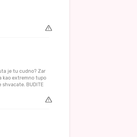
 sta je tu cudno? Zar
Ja kao extremno tupo
 ne shvacate. BUDITE