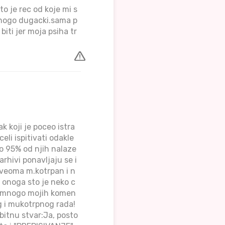
to je rec od koje mi s
 mnogo dugacki.sama p
iti jer moja psiha tr
koji je poceo istra
eli ispitivati odakle
eko 95% od njih nalaze
rhivi ponavljaju se i
e veoma m.kotrpan i n
 onoga sto je neko c
ima mnogo mojih komen
g i mukotrpnog rada!
bitnu stvar:Ja, posto