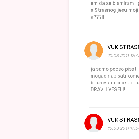
em da se blamiram i 
a Strasnog jesu moji
a???!!!
VUK STRAS
10.03.2011 17:4
ja samo poceo pisati
mogao napisati komen
brazovano bice to raz
DRAVI I VESELI!
VUK STRAS
10.03.2011 17:5