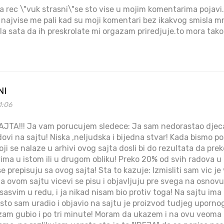
j da rec \"vuk strasni\"se sto vise u mojim komentarima pojavi.
a najvise me pali kad su moji komentari bez ikakvog smisla
 sata da ih preskrolate mi orgazam priredjuje.to mora tako b
NI
1:06
TA!!! Ja vam porucujem sledece: Ja sam nedorastao djecak 
dovi na sajtu! Niska ,neljudska i bijedna stvar! Kada bismo poc
koji se nalaze u arhivi ovog sajta dosli bi do rezultata da pr
ima u istom ili u drugom obliku! Preko 20% od svih radova u a
se prepisuju sa ovog sajta! Sta to kazuje: Izmisliti sam vic j
a ovom sajtu vicevi se pisu i objavljuju pre svega na osnovu
 je sasvim u redu, i ja nikad nisam bio protiv toga! Na sajtu 
 sto sam uradio i objavio na sajtu je proizvod tudjeg uporno
zam gubio i po tri minute! Moram da ukazem i na ovu veoma 