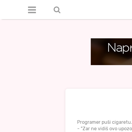
Programer puši cigaretu.
- "Zar ne vidiš ovo upoz