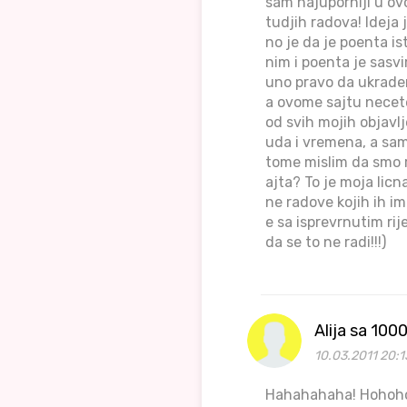
sam najuporniji u ov
tudjih radova! Ideja 
no je da je poenta is
nim i poenta je sasvi
uno pravo da ukradem
a ovome sajtu necete
od svih mojih objavl
uda i vremena, a sam
tome mislim da smo ra
ajta? To je moja lic
ne radove kojih ih i
e sa isprevrnutim ri
da se to ne radi!!!)
Alija sa 100
10.03.2011 20:1
Hahahahaha! Hohoho