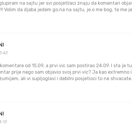
glupiram na sajtu jer svi posjetilaci znaju da komentari obja
!!! Volim da djaba jedem go.na na sajtu, je.o me bog, te me j
NI
2:42
 komentare od 15.09, a prvi vic sam postirao 24.09. I sta je 
tar prije nego sam objavio svoj prvi vic? Ja kao extremno i
umijem, ali vi supljoglavi i debilni posjetioci to ne shvacat
NI
4:13