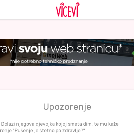
Upozorenje
 Dolazi njegova djevojka kojoj smeta dim, te mu kaže:
orenje "Pušenje je štetno po zdravlje?"