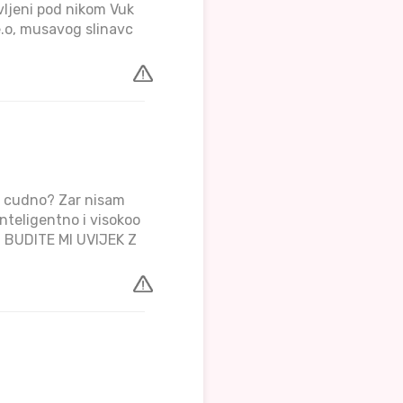
vljeni pod nikom Vuk
e.o, musavog slinavc
tu cudno? Zar nisam
nteligentno i visokoo
e. BUDITE MI UVIJEK Z