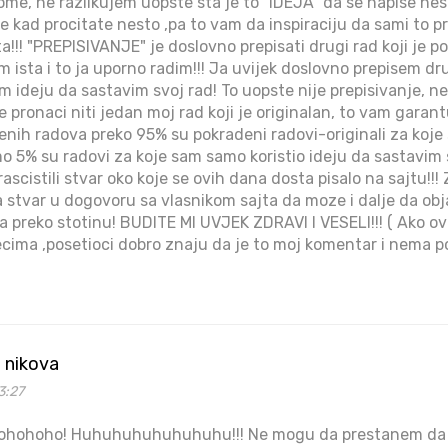
ome, ne razlikujem uopste sta je to "IDEJA" da se napise ne
je kad procitate nesto ,pa to vam da inspiraciju da sami to pr
ta!!! "PREPISIVANJE" je doslovno prepisati drugi rad koji je po
m ista i to ja uporno radim!!! Ja uvijek doslovno prepisem dr
 ideju da sastavim svoj rad! To uopste nije prepisivanje, ne
 pronaci niti jedan moj rad koji je originalan, to vam gara
jenih radova preko 95% su pokradeni radovi-originali za koj
o 5% su radovi za koje sam samo koristio ideju da sastavim
scistili stvar oko koje se ovih dana dosta pisalo na sajtu!!!
na stvar u dogovoru sa vlasnikom sajta da moze i dalje da ob
ma preko stotinu! BUDITE MI UVJEK ZDRAVI I VESELI!!! ( Ako o
jecima ,posetioci dobro znaju da je to moj komentar i nema
0 nikova
3:27
hohoho! Huhuhuhuhuhuhuhu!!! Ne mogu da prestanem da s