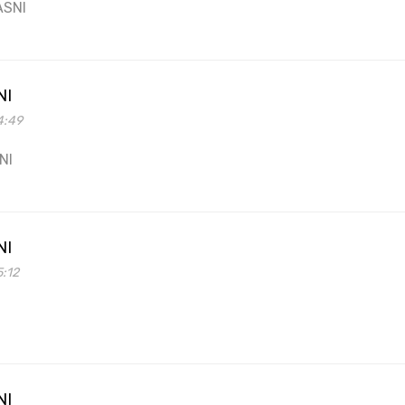
ASNI
NI
4:49
NI
NI
5:12
NI