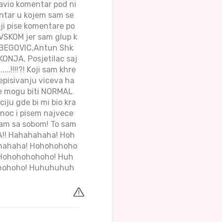
tavio komentar pod ni
entar u kojem sam se
oji pise komentare po
AVSKOM jer sam glup k
ETBEGOVIC,Antun Shk
ONJA, Posjetilac saj
!!!!?! Koji sam khre
repisivanju viceva ha
ne mogu biti NORMAL
ciju gde bi mi bio kra
 noc i pisem najvece
sam sa sobom! To sam
JA!! Hahahahaha! Hoh
ahahaha! Hohohohoho
 Hohohohohoho! Huh
ohohoho! Huhuhuhuh