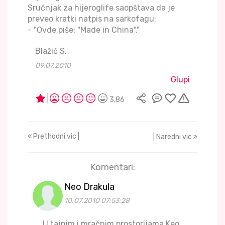
Sručnjak za hijeroglife saopštava da je
preveo kratki natpis na sarkofagu:
- "Ovde piše: "Made in China"."
Blažić S.
09.07.2010
Glupi
3,86
Prethodni vic |
| Naredni vic
Komentari:
Neo Drakula
10.07.2010 07:53:28
U tajnim i mračnim prostorijama Keo