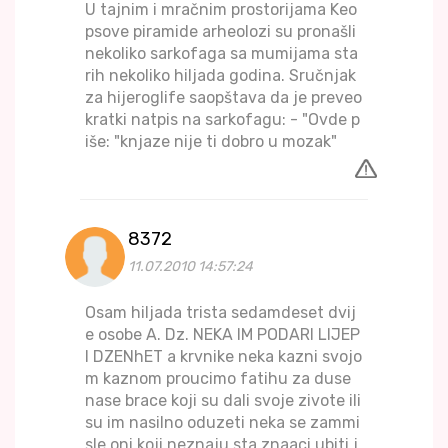
U tajnim i mračnim prostorijama Keo
psove piramide arheolozi su pronašli
nekoliko sarkofaga sa mumijama sta
rih nekoliko hiljada godina. Sručnjak
za hijeroglife saopštava da je preveo
kratki natpis na sarkofagu: - "Ovde p
iše: "knjaze nije ti dobro u mozak"
8372
11.07.2010 14:57:24
Osam hiljada trista sedamdeset dvij
e osobe A. Dz. NEKA IM PODARI LIJEP
I DZENhET a krvnike neka kazni svojo
m kaznom proucimo fatihu za duse
nase brace koji su dali svoje zivote ili
su im nasilno oduzeti neka se zammi
sle oni koji neznaju sta znaaci ubiti j