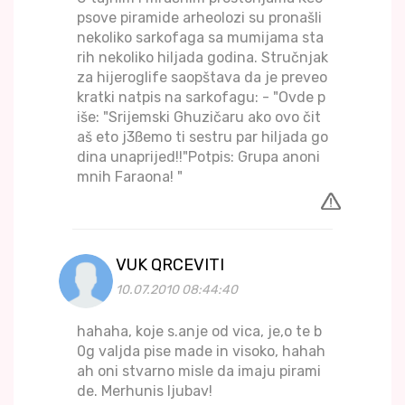
psove piramide arheolozi su pronašli
nekoliko sarkofaga sa mumijama sta
rih nekoliko hiljada godina. Stručnjak
za hijeroglife saopštava da je preveo
kratki natpis na sarkofagu: - "Ovde p
iše: "Srijemski Ghuzičaru ako ovo čit
aš eto j3ßemo ti sestru par hiljada go
dina unaprijed!!"Potpis: Grupa anoni
mnih Faraona! "
VUK QRCEVITI
10.07.2010 08:44:40
hahaha, koje s.anje od vica, je,o te b
0g valjda pise made in visoko, hahah
ah oni stvarno misle da imaju pirami
de. Merhunis ljubav!