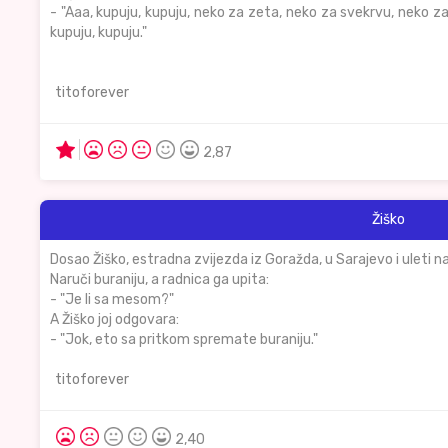
- "Aaa, kupuju, kupuju, neko za zeta, neko za svekrvu, neko za
kupuju, kupuju."
titoforever
2,87
Žiško
Dosao Žiško, estradna zvijezda iz Goražda, u Sarajevo i uleti na 
Naruči buraniju, a radnica ga upita:
- "Je li sa mesom?"
A Žiško joj odgovara:
- "Jok, eto sa pritkom spremate buraniju."
titoforever
2,40