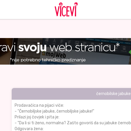
černobilske jabuke
Prodavačica na pijaci viče:
- "Černobiljske jabuke, černobiljske jabuke!"
Prilazi joj čovjek i pita je:
- "Da li si ti ženo, normalna? Zašto govoriš da su jabuke černob
Odgovara žena: