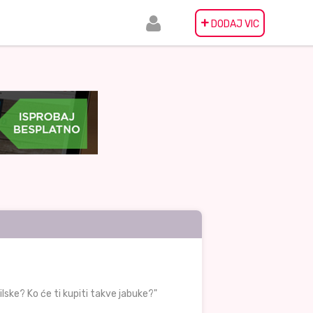
+
DODAJ VIC
ilske? Ko će ti kupiti takve jabuke?"