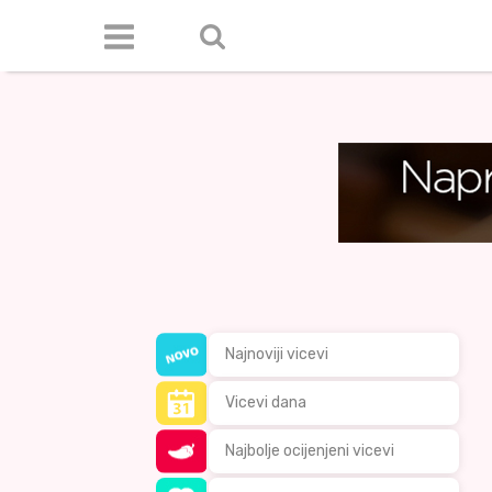
Najnoviji vicevi
Vicevi dana
Najbolje ocijenjeni vicevi