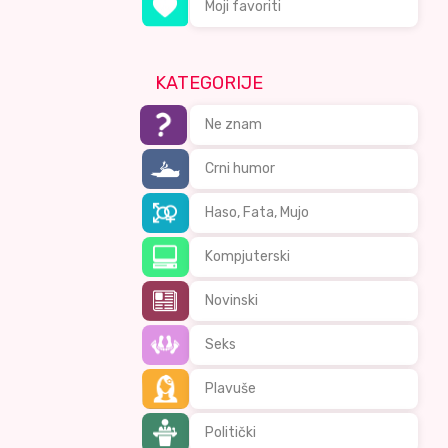
Moji favoriti
KATEGORIJE
Ne znam
Crni humor
Haso, Fata, Mujo
Kompjuterski
Novinski
Seks
Plavuše
Politički