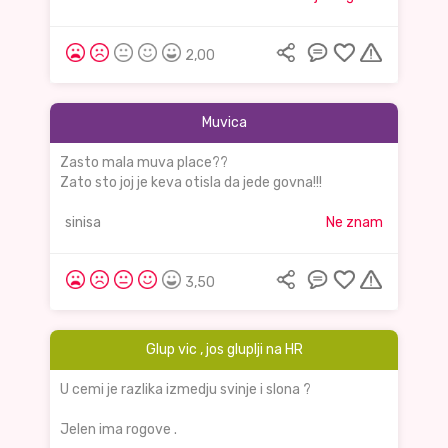
2,00
Muvica
Zasto mala muva place??
Zato sto joj je keva otisla da jede govna!!!
sinisa
Ne znam
3,50
Glup vic , jos gluplji na HR
U cemi je razlika izmedju svinje i slona ?
Jelen ima rogove .