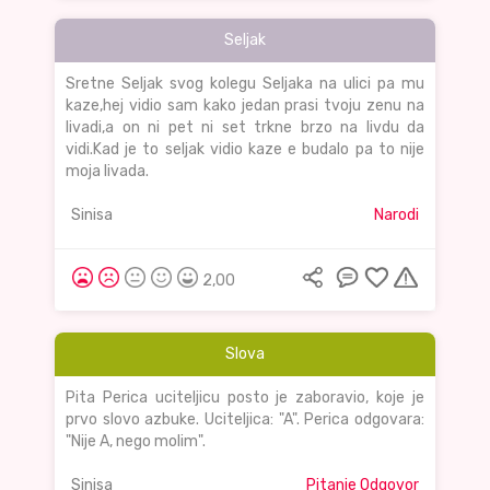
Seljak
Sretne Seljak svog kolegu Seljaka na ulici pa mu
kaze,hej vidio sam kako jedan prasi tvoju zenu na
livadi,a on ni pet ni set trkne brzo na livdu da
vidi.Kad je to seljak vidio kaze e budalo pa to nije
moja livada.
Sinisa
Narodi
2,00
Slova
Pita Perica uciteljicu posto je zaboravio, koje je
prvo slovo azbuke. Uciteljica: "A". Perica odgovara:
"Nije A, nego molim".
Sinisa
Pitanje Odgovor