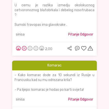
U cemu je razlika izmedju okolokucnog
cetvoronoznog blatobrkala i debelog nosotrubaca
?
Sumski travopas ima glavokrake .
sinisa
Pitanje Odgovor
2,00
Komarac
- Kako komarac dođe za 10 sekundi iz Rusije u
Francusku kad su mu odrezana krila?
- Pa lijepo: komarac je hodao po karti svijeta!
siniša
Pitanje Odgovor