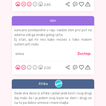
2,85
slon
suncano poslepodne u raju. naidze slon prvi put na
adama vidi ga onako golog i pita:
Ej stari, ajd mi reci kako mozes s tako malom
surlom piti vodu
sinisa
Životinje
2,00
Afrika
Sede dve dece iz afrike i jedan jede kost i ovaj drugi
daj malo da i ja jedem ovaj kaze ne dam i drugi ce
na to pa dobro umrece i meni majka