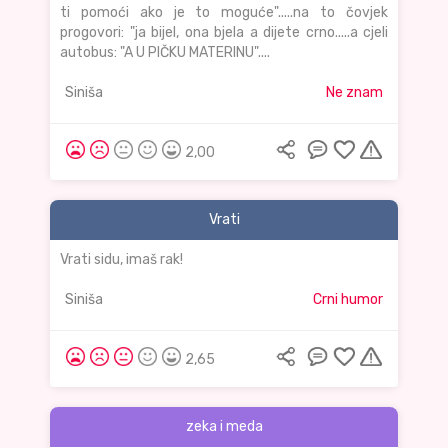
ti pomoći ako je to moguće".....na to čovjek
progovori: "ja bijel, ona bjela a dijete crno.....a cjeli
autobus: "A U PIČKU MATERINU"....
Siniša
Ne znam
2,00
Vrati
Vrati sidu, imaš rak!
Siniša
Crni humor
2,65
zeka i meda