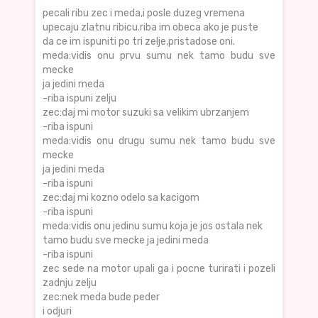
pecali ribu zec i meda,i posle duzeg vremena
upecaju zlatnu ribicu.riba im obeca ako je puste
da ce im ispuniti po tri zelje,pristadose oni.
meda:vidis onu prvu sumu nek tamo budu sve
mecke
ja jedini meda
-riba ispuni zelju
zec:daj mi motor suzuki sa velikim ubrzanjem
-riba ispuni
meda:vidis onu drugu sumu nek tamo budu sve
mecke
ja jedini meda
-riba ispuni
zec:daj mi kozno odelo sa kacigom
-riba ispuni
meda:vidis onu jedinu sumu koja je jos ostala nek
tamo budu sve mecke ja jedini meda
-riba ispuni
zec sede na motor upali ga i pocne turirati i pozeli
zadnju zelju
zec:nek meda bude peder
i odjuri