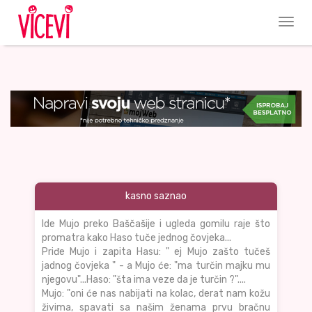
kasno saznao
Ide Mujo preko Baščašije i ugleda gomilu raje što
promatra kako Haso tuče jednog čovjeka...
Priđe Mujo i zapita Hasu: " ej Mujo zašto tučeš
jadnog čovjeka " - a Mujo će: "ma turčin majku mu
njegovu"...Haso: "šta ima veze da je turčin ?"....
Mujo: "oni će nas nabijati na kolac, derat nam kožu
živima, spavati sa našim ženama prvu bračnu