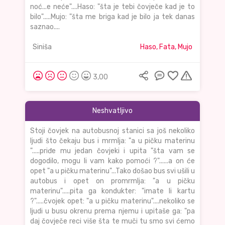
noć...e neće"....Haso: "šta je tebi čovječe kad je to
bilo".....Mujo: "šta me briga kad je bilo ja tek danas
saznao....
Siniša
Haso, Fata, Mujo
3,00
Neshvatljivo
Stoji čovjek na autobusnoj stanici sa još nekoliko
ljudi što čekaju bus i mrmlja: "a u pičku materinu
".....priđe mu jedan čovjeki i upita "šta vam se
dogodilo, mogu li vam kako pomoći ?"......a on će
opet "a u pičku materinu"...Tako došao bus svi ušili u
autobus i opet on promrmlja: "a u pičku
materinu".....pita ga kondukter: "imate li kartu
?".....čvojek opet: "a u pičku materinu"....nekoliko se
ljudi u busu okrenu prema njemu i upitaše ga: "pa
daj čovječe reci više šta te muči tu smo svi ćemo