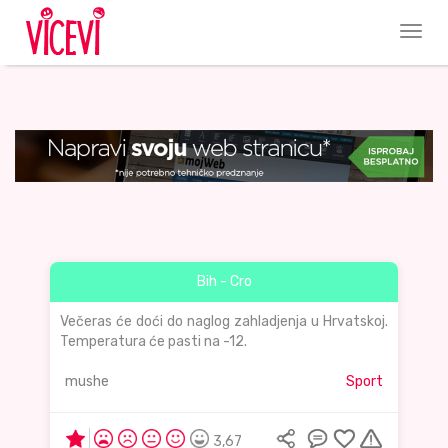
Bih - Cro
Večeras će doći do naglog zahladjenja u Hrvatskoj.
Temperatura će pasti na -12.
mushe
Sport
3,67