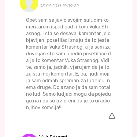
05.09.2011 19:09:22
Opet sam se javio svojim suludim ko
mentarom ispod pod nikom Vuka Str
asnog. I sta se desava: komentar je o
bjavljen, posetilaci znaju da to jeste
komentar Vuka Strasnog, a ja sam za
dovoljan sto sam ubedio posetilace d
a je to komentar Vuka Strasnog. Vidi
te, samo ja, jadnik, vjerujem da je to
zaista moj komentar. E, pa, ljudi moji,
ja sam odmah spreman za ludnicu, n
ema druge. Do.azano je da sam total
no lud! Samo ludjaci mogu da pojedu
go.na i da su uvjereni da je to uradio
njihov komsija!!!