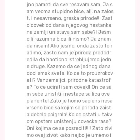
jno pameti da sve resavam sam. Ja s
am veoma stupidno bice, ali, na zalos
t, i nesavrseno, greska prirode!!! Zast
o covek od dana njegovog nastanka
na zemlji unistava sam sebe?! Jesm
o li razumna bica ili nismo? Ja znam
da nisam! Ako jesmo, onda zasto to r
adimo, zasto nam je priroda predodr
edila da haoticno istrebljujemo jedn
e druge. Kazemo da ce jednog dana
doci smak sveta! Ko ce to prouzrokov
ati? Vanzemaljci, prirodne katastrof
e? To ce uciniti sam covek!! On ce sa
m sebe unistiti i nestace sa lica ove
planehte! Zato je homo sapiens nesa
vrseno bice sa kojim se priroda zaist
a debelo poigrala! Ko ce ostati u takv
om opstem unistenju covecke rase?
Oni kojima ce se posreciti!!!! Zato zivi
mo ovaj zivot kako najbolje umemo i