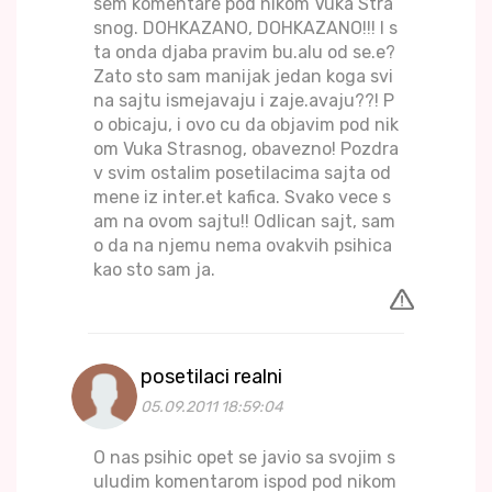
sem komentare pod nikom Vuka Stra
snog. DOHKAZANO, DOHKAZANO!!! I s
ta onda djaba pravim bu.alu od se.e?
Zato sto sam manijak jedan koga svi
na sajtu ismejavaju i zaje.avaju??! P
o obicaju, i ovo cu da objavim pod nik
om Vuka Strasnog, obavezno! Pozdra
v svim ostalim posetilacima sajta od
mene iz inter.et kafica. Svako vece s
am na ovom sajtu!! Odlican sajt, sam
o da na njemu nema ovakvih psihica
kao sto sam ja.
posetilaci realni
05.09.2011 18:59:04
O nas psihic opet se javio sa svojim s
uludim komentarom ispod pod nikom