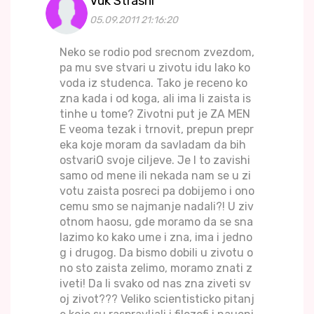
Vuk Strasni
05.09.2011 21:16:20
Neko se rodio pod srecnom zvezdom,
pa mu sve stvari u zivotu idu lako ko
voda iz studenca. Tako je receno ko
zna kada i od koga, ali ima li zaista is
tinhe u tome? Zivotni put je ZA MEN
E veoma tezak i trnovit, prepun prepr
eka koje moram da savladam da bih
ostvariO svoje ciljeve. Je l to zavishi
samo od mene ili nekada nam se u zi
votu zaista posreci pa dobijemo i ono
cemu smo se najmanje nadali?! U ziv
otnom haosu, gde moramo da se sna
lazimo ko kako ume i zna, ima i jedno
g i drugog. Da bismo dobili u zivotu o
no sto zaista zelimo, moramo znati z
iveti! Da li svako od nas zna ziveti sv
oj zivot??? Veliko scientisticko pitanj