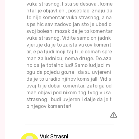
vuka strasnog. I sta se desava , kome
ntar je objavljen , posetilaci znaju da
to nije komentar vuka strasnog, a na
s psihic sav zadovoljan sto je ubedio
svoj bolesni mozak da je to komentar
vuka strasnog. Vidite samo on jadnk
vjeruje da je to zaista vukov koment
ar, e pa ljudi moji taj ti je odmah spre
man za ludnicu, nema druge. Do.aza
no da je totalno lud! Samo ludjaci m
ogu da pojedu go.na i da su uvjereni
da je to uradio njihov komsija!!! Vidis
ovaj ti je dobar komentar, zato ga od
mah objavi pod nikom tog tvog vuka
strasnog i budi uvjeren i dalje da je t
o njegov komentar!
Vuk Strasni