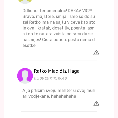
Odlicno, fenomenalno! KAKAV VIC!!!
Bravo, majstore, smijali smo se do su
za! Retko ima na sajtu viceva kao sto
je ovaj: kratak, dosetljiv, poenta jasn
a i da te natera zaista od srca da se
nasmijes! Cista petica, posto nema d
esetke!
Ratko Mladić iz Haga
05.09.2011 11:19:48
A ja pr8cim svoju mahter u ovoj muh
ari vodjekane. hahahahaha