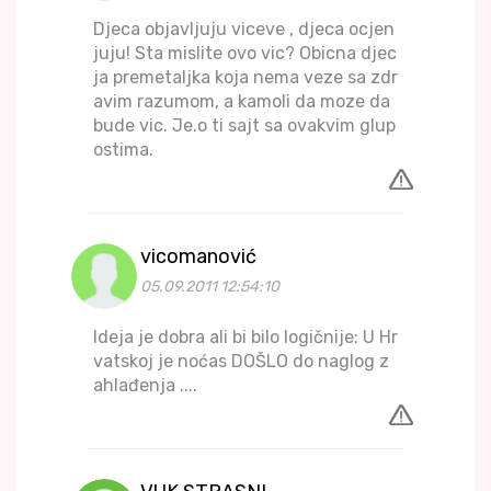
Djeca objavljuju viceve , djeca ocjen
juju! Sta mislite ovo vic? Obicna djec
ja premetaljka koja nema veze sa zdr
avim razumom, a kamoli da moze da
bude vic. Je.o ti sajt sa ovakvim glup
ostima.
vicomanović
05.09.2011 12:54:10
Ideja je dobra ali bi bilo logičnije: U Hr
vatskoj je noćas DOŠLO do naglog z
ahlađenja ....