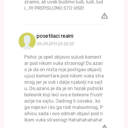
znamo, ali uvek budimo ludi, ludi, lud
i...!!!! PREPISUJMO STO VISE!
posetilaci realni
05.09.2011 22:32:32
Psihic je opet objavio suludi koment
ar pod nikom vuka strasnog! Do.azan
o je da on nista nije postigao objavlj
ujuci komentare pod nikom vuka stra
snog jer je vuk i dalje njabolji na sajt
u. Do.azano je da je on tezak psihicki
bolesnik koji leci svo.e bolesne frustr
acije na sajtu. Jadnog li coveka , ko
ga napravi i ko ga rodi maloumnog. P
sihicu sada i ovo odmah objavi pod n
ikom vuka strasnog! Hahahahahaha!