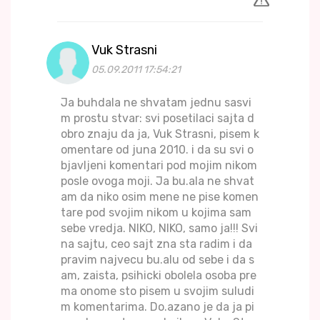
Vuk Strasni
05.09.2011 17:54:21
Ja buhdala ne shvatam jednu sasvi
m prostu stvar: svi posetilaci sajta d
obro znaju da ja, Vuk Strasni, pisem k
omentare od juna 2010. i da su svi o
bjavljeni komentari pod mojim nikom
posle ovoga moji. Ja bu.ala ne shvat
am da niko osim mene ne pise komen
tare pod svojim nikom u kojima sam
sebe vredja. NIKO, NIKO, samo ja!!! Svi
na sajtu, ceo sajt zna sta radim i da
pravim najvecu bu.alu od sebe i da s
am, zaista, psihicki obolela osoba pre
ma onome sto pisem u svojim suludi
m komentarima. Do.azano je da ja pi