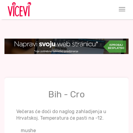
Bih - Cro
Večeras će doći do naglog zahladjenja u
Hrvatskoj. Temperatura će pasti na -12.
mushe