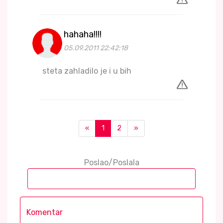
hahaha!!!!
05.09.2011 22:42:18
steta zahladilo je i u bih
«
1
2
»
Poslao/Poslala