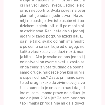
e koje su raspravljali i filozofi i naucni
ci i najveci umovi sveta. Jedno je sig
urno i nepobitno: Svaki covek na ovoj
planheti je jedan i jedinstven! Na ze
mlji ne postoje dve iste osobe niti po
fizickom izgledu niti niti po mentalni
m osobinama. Reci cete da su jednoj
ajcani blizanci potpuno fizicki isti. E,
pa nije tako, svako od njih ima nesht
o po cemu se razlikuje od drugog: ne
koliko vlasi kose vise, duzi nokti, man
ja kita...! Ako je svako od nas jedan i j
edinstveni na ovome svetu, zasto se
onda celog zivota trudimo da opona
samo druge, najcesce one koji su vis
e uspeli od nas? Zasto primamo save
te od drugih kako da zivimo svoj zivo
t, a znamo da je on samo nas i da jed
ino mi sami imamo pravo da odlucuje
mo o njemu? Sta je? Ja sam nedoras
tao i majka priroda nije mi dala dovol