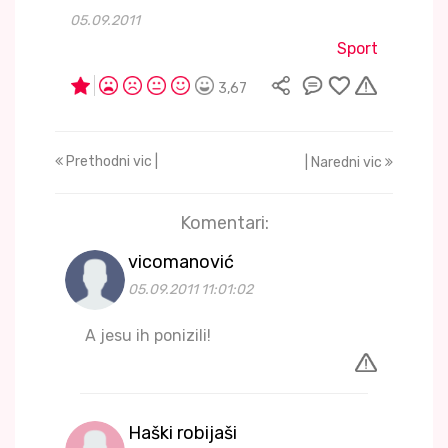
05.09.2011
Sport
3,67
Prethodni vic |
| Naredni vic
Komentari:
vicomanović
05.09.2011 11:01:02
A jesu ih ponizili!
Haški robijaši