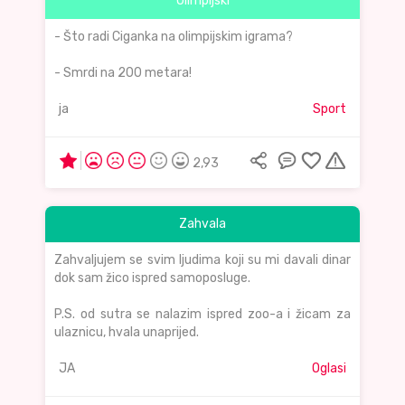
Olimpijski
- Što radi Ciganka na olimpijskim igrama?
- Smrdi na 200 metara!
ja
Sport
2,93
Zahvala
Zahvaljujem se svim ljudima koji su mi davali dinar
dok sam žico ispred samoposluge.
P.S. od sutra se nalazim ispred zoo-a i žicam za
ulaznicu, hvala unaprijed.
JA
Oglasi