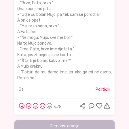
- "Brzo, Fato, brzo."
Ona zbunjeno pita:
- "Gdje ću bolan Mujo, pa tek sam se porodila."
A on će opet:
- "Ma, brzo bona, brzo."
A Fata će:
- "Ne mogu, Mujo, sve me boli."
Na to Mujo ponovo:
- "Ime, Fato, brzo ime djeteta."
Fata, jos zbunjenija, ne konta:
- "Šta ti je bolan, kakvo ime?"
A Mujo dreknu:
- "Požuri da mu damo ime, jer ako ga mi ne damo,
Petrić će."
Ja
Politički
3,78
Demonstaracije