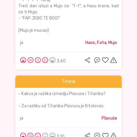
Treći dan izlazi a Mujo će: "f-f", a Haso krene, kad
će ti Mujo:
- "FAP JEBO TE BOG!"
(Mujo je mucao)
ja
Haso, Fata, Mujo
3,60
Titanik
- Kakva je razlika izmedju Plavuse i Titanika?
- Za razliku od Titanika Plavusa je Kitolovac.
ja
Plavuše
3,10