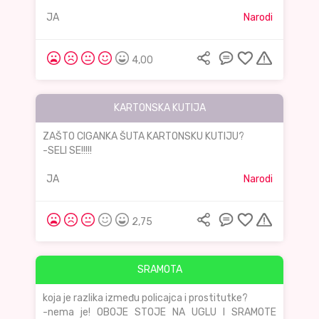
JA
Narodi
4,00
KARTONSKA KUTIJA
ZAŠTO CIGANKA ŠUTA KARTONSKU KUTIJU?
-SELI SE!!!!!
JA
Narodi
2,75
SRAMOTA
koja je razlika između policajca i prostitutke?
-nema je! OBOJE STOJE NA UGLU I SRAMOTE