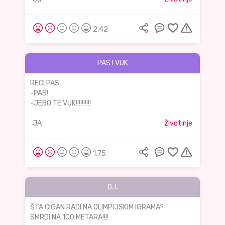
2,42
PAS I VUK
RECI PAS
-PAS!
-JEBO TE VUK!!!!!!!!!!
JA
Životinje
1,75
O. I.
ŠTA CIGAN RADI NA OLIMPIJSKIM IGRAMA?
SMRDI NA 100 METARA!!!!