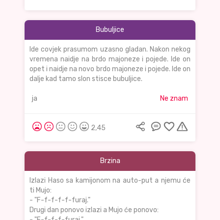
Bubuljice
Ide covjek prasumom uzasno gladan. Nakon nekog
vremena naidje na brdo majoneze i pojede. Ide on
opet i naidje na novo brdo majoneze i pojede. Ide on
dalje kad tamo slon stisce bubuljice.
ja
Ne znam
2,45
Brzina
Izlazi Haso sa kamijonom na auto-put a njemu će
ti Mujo:
- "F-f-f-f-f-furaj."
Drugi dan ponovo izlazi a Mujo će ponovo:
- "F-f-f-f-furaj."