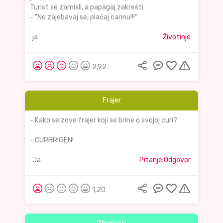
Turist se zamisli, a papagaj zakrešti:
- "Ne zajebavaj se, plaćaj carinu!!!"
ja
Životinje
2,92
Frajer
- Kako se zove frajer koji se brine o svojoj curi?
- CURBRIGEN!
Ja
Pitanje Odgovor
1,20