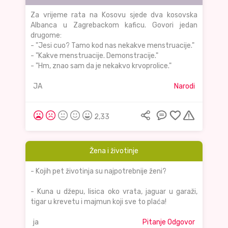
Za vrijeme rata na Kosovu sjede dva kosovska
Albanca u Zagrebackom kaficu. Govori jedan
drugome:
- "Jesi cuo? Tamo kod nas nekakve menstruacije."
- "Kakve menstruacije. Demonstracije."
- "Hm, znao sam da je nekakvo krvoprolice."
JA
Narodi
2,33
Žena i životinje
- Kojih pet životinja su najpotrebnije ženi?
- Kuna u džepu, lisica oko vrata, jaguar u garaži,
tigar u krevetu i majmun koji sve to plaća!
ja
Pitanje Odgovor