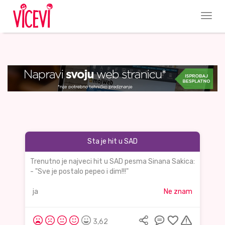
Sta je hit u SAD
Trenutno je najveci hit u SAD pesma Sinana Sakica:
- "Sve je postalo pepeo i dim!!!"
ja
Ne znam
3,62