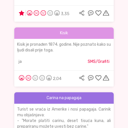
3,35
Kisik
Kisik je pronađen 1874. godine. Nije poznato kako su
ljudi disali prije toga.
ja
SMS/Grafiti
2,04
Carina na papagaja
Turist se vraća iz Amerike i nosi papagaja. Carinik
mu objašnjava:
- "Morate platiti carinu, deset tisuća kuna, ali
prepariranu možete uvesti bez carine."