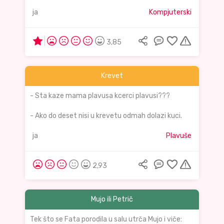
ja
Kompjuterski
3,85
Krevet
- Sta kaze mama plavusa kcerci plavusi???
- Ako do deset nisi u krevetu odmah dolazi kuci.
ja
Plavuše
2,93
Mujo ili Petrič
Tek što se Fata porodila u salu utrča Mujo i viče: