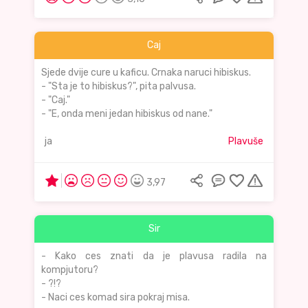
Caj
Sjede dvije cure u kaficu. Crnaka naruci hibiskus.
- "Sta je to hibiskus?", pita palvusa.
- "Caj."
- "E, onda meni jedan hibiskus od nane."
ja
Plavuše
3,97
Sir
- Kako ces znati da je plavusa radila na
kompjutoru?
- ?!?
- Naci ces komad sira pokraj misa.