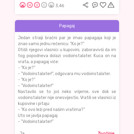
3,46
Papagaj
Jedan straiji bračni par je imao papagaja koji je
znao samo jednu rečenicu: "Ko je?"
Otišli njegovi vlasnici u kupovini, zaboravivši da im
tog popodneva dolazi vodoinstalater. Kuca on na
vrata, a papagaj viče:
- "Ko je?"
- "Vodoinstalater!", odgovara mu vodoinstalater.
- "Ko je?"
- "Vodoinstalater!"
Nastavilo se to još neko vrijeme, sve dok se
vodoinstalater nije onesvijestio. Vratili se vlasnici iz
kupovine i pitaju:
- "Ko ovo leži pred našim vratima?"
Uto se javlja papagaj:
- "Vodoinstalater!"
Ja
Životinje