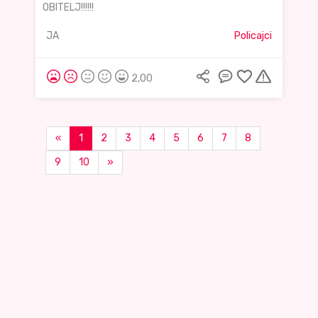
OBITELJ!!!!!!
JA
Policajci
2,00
«
1
2
3
4
5
6
7
8
9
10
»