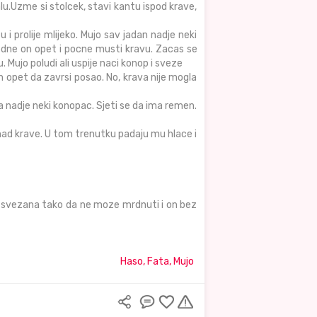
lu.Uzme si stolcek, stavi kantu ispod krave,
 i prolije mlijeko. Mujo sav jadan nadje neki
edne on opet i pocne musti kravu. Zacas se
Mujo poludi ali uspije naci konop i sveze
n opet da zavrsi posao. No, krava nije mogla
da nadje neki konopac. Sjeti se da ima remen.
nad krave. U tom trenutku padaju mu hlace i
va svezana tako da ne moze mrdnuti i on bez
Haso, Fata, Mujo