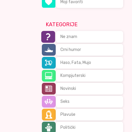
Moji favoriti
KATEGORIJE
Ne znam
Crni humor
Haso, Fata, Mujo
Kompjuterski
Novinski
Seks
Plavuše
Politički