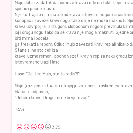
Mujo dobio zadatak da pomuze kravu i ode on tako lijepo u sta
sjedne i pocne musti.
Nije to trajalo ni minutu,kad krava s lijevom nogom srusi kantu
konopac i zaveze kravi nogu tako da je ne moze maknuti. Sj
krava uzvrpoljila i s drugom, slobodnom nogom prevrnula kantu. 
joj i drugu nogu tako da se krava nije mogla maknuti. Sjedne o
biti mirna i pocela
ga treskati s repom. Odluci Mujo zavezati kravi rep ali nikako 
Stane sI na stolcek iza
krave, uzme remen i pocne vezati kravin rep za neku gredu iz
istovremeno ulazi Haso.
Haso: "Jel' bre Mujo, sto to radis?!"
Mujo (razgleda situaciju u kojoj je zatecen - raskrecena kra
hlaca te odgovori):
"Jebem kravu. Drugo mi ne bi vjerovao."
CAR
3,75