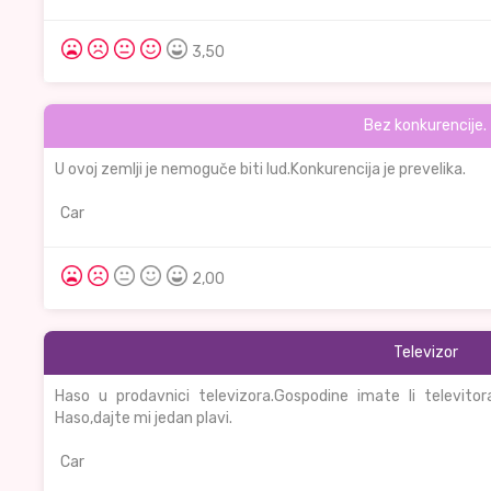
3,50
Bez konkurencije.
U ovoj zemlji je nemoguče biti lud.Konkurencija je prevelika.
Car
2,00
Televizor
Haso u prodavnici televizora.Gospodine imate li televit
Haso,dajte mi jedan plavi.
Car