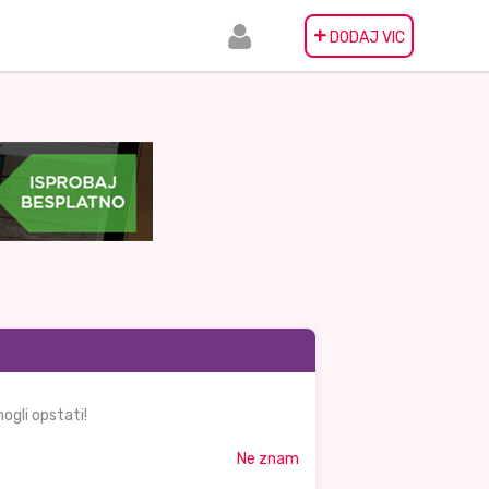
+
DODAJ VIC
ogli opstati!
Ne znam