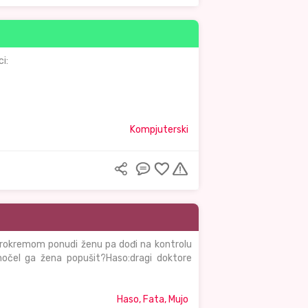
i:
Kompjuterski
urokremom ponudi ženu pa dođi na kontrolu
hočel ga žena popušit?Haso:dragi doktore
Haso, Fata, Mujo