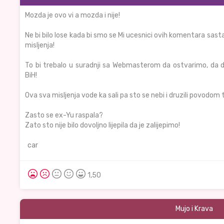
Mozda je ovo vi a mozda i nije!
Ne bi bilo lose kada bi smo se Mi ucesnici ovih komentara sas
misljenja!
To bi trebalo u suradnji sa Webmasterom da ostvarimo, da
BiH!
Ova sva misljenja vode ka sali pa sto se nebi i druzili povodom 
Zasto se ex-Yu raspala?
Zato sto nije bilo dovoljno lijepila da je zalijepimo!
car
1,50
Mujo i Krava