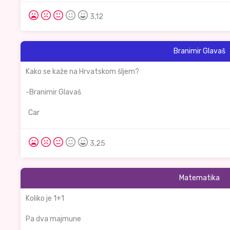
3,12
Branimir Glavaš
Kako se kaže na Hrvatskom šljem?
-Branimir Glavaš
Car
3,25
Matematika
Koliko je 1+1
Pa dva majmune