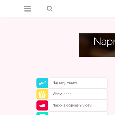
Najnoviji vicevi
Vicevi dana
Najbolje ocijenjeni vicevi