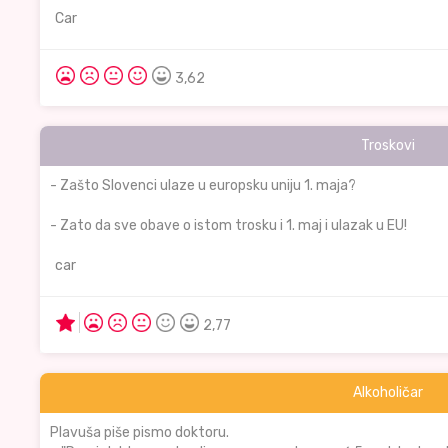
Car
3,62
Troskovi
- Zašto Slovenci ulaze u europsku uniju 1. maja?
- Zato da sve obave o istom trosku i 1. maj i ulazak u EU!
car
2,77
Alkoholičar
Plavuša piše pismo doktoru.