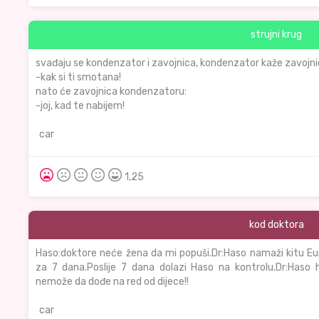
strujni krug
svađaju se kondenzator i zavojnica, kondenzator kaže zavojnic
-kak si ti smotana!
nato će zavojnica kondenzatoru:
-joj, kad te nabijem!
car
1,25
kod doktora
Haso:doktore neće žena da mi popuši.Dr:Haso namaži kitu E
za 7 dana.Poslije 7 dana dolazi Haso na kontrolu.Dr:Haso 
nemože da dođe na red od dijece!!
car