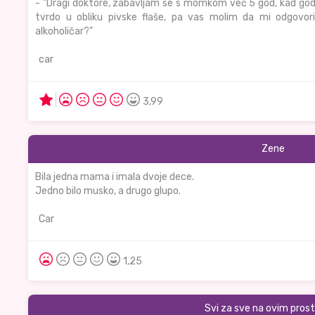
- "Dragi doktore, zabavljam se s momkom već 5 god, kad go
tvrdo u obliku pivske flaše, pa vas molim da mi odgovor
alkoholičar?"
car
3,99
Zene
Bila jedna mama i imala dvoje dece.
Jedno bilo musko, a drugo glupo.
Car
1,25
Svi za sve na ovim pros