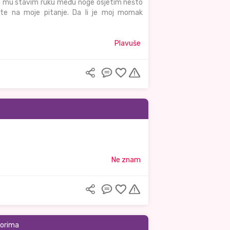
d mu stavim ruku među noge osjetim nešto
ite na moje pitanje. Da li je moj momak
Plavuše
Ne znam
torima