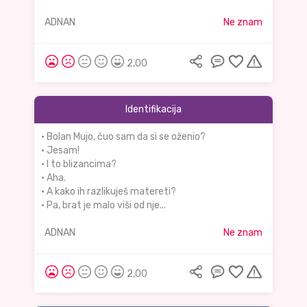
ADNAN
Ne znam
2,00
Identifikacija
• Bolan Mujo, čuo sam da si se oženio?
• Jesam!
• I to blizancima?
• Aha.
• A kako ih razlikuješ matereti?
• Pa, brat je malo viši od nje...
ADNAN
Ne znam
2,00