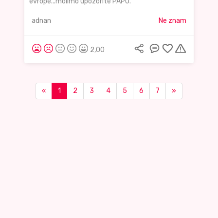
evrope...molimo upozorite PAPU.
adnan
Ne znam
2,00
«
1
2
3
4
5
6
7
»