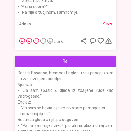
- "Zena ti se kurva."
- "A ona dobra?"
- "Pa nije s tudjinom, samnom je."
Adnan
Seks
2,53
Raj
Dosli ti Bosanac, Njemac i Englez u raj i pricaju kojim
su zasluzenjem primljeni.
Njemac:
- "Ja sam spasio 6 djece iz zpaljene kuce kao
vatrogasac."
Englez:
- "Ja sam se bavio cijelim zivotom pomagajuci
siromasnoj djeci."
Bosanac gleda u njih pa odgovori:
- "Pa, ja sam cijeli zivot pio ali na ulazu u raj sam