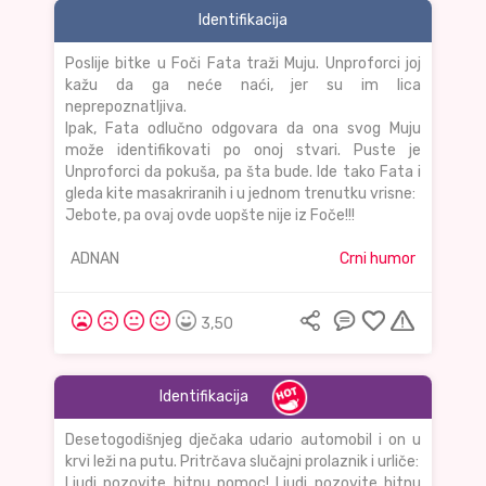
Identifikacija
Poslije bitke u Foči Fata traži Muju. Unproforci joj
kažu da ga neće naći, jer su im lica
neprepoznatljiva.
Ipak, Fata odlučno odgovara da ona svog Muju
može identifikovati po onoj stvari. Puste je
Unproforci da pokuša, pa šta bude. Ide tako Fata i
gleda kite masakriranih i u jednom trenutku vrisne:
Jebote, pa ovaj ovde uopšte nije iz Foče!!!
ADNAN
Crni humor
3,50
Identifikacija
Desetogodišnjeg dječaka udario automobil i on u
krvi leži na putu. Pritrčava slučajni prolaznik i urliče:
Ljudi pozovite hitnu pomoc! Ljudi pozovite hitnu