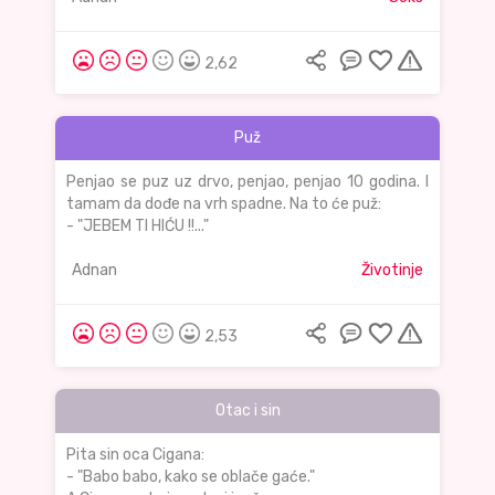
2,62
Puž
Penjao se puz uz drvo, penjao, penjao 10 godina. I
tamam da dođe na vrh spadne. Na to će puž:
- "JEBEM TI HIĆU !!..."
Adnan
Životinje
2,53
Otac i sin
Pita sin oca Cigana:
- "Babo babo, kako se oblače gaće."