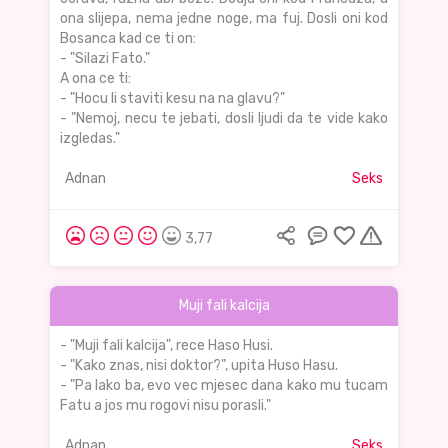
ona slijepa, nema jedne noge, ma fuj. Dosli oni kod
Bosanca kad ce ti on:
- "Silazi Fato."
A ona ce ti:
- "Hocu li staviti kesu na na glavu?"
- "Nemoj, necu te jebati, dosli ljudi da te vide kako
izgledas."
Adnan
Seks
3,77
Muji fali kalcija
- "Muji fali kalcija", rece Haso Husi.
- "Kako znas, nisi doktor?", upita Huso Hasu.
- "Pa lako ba, evo vec mjesec dana kako mu tucam
Fatu a jos mu rogovi nisu porasli."
Adnan
Seks