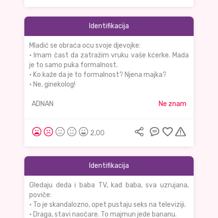
Identifikacija
Mladić se obraća ocu svoje djevojke:
• Imam čast da zatražim vruku vaše kćerke. Mada
je to samo puka formalnost.
• Ko kaže da je to formalnost? Njena majka?
• Ne, ginekolog!
ADNAN
Ne znam
2,00
Identifikacija
Gledaju deda i baba TV, kad baba, sva uzrujana,
poviče:
• To je skandalozno, opet pustaju seks na televiziji.
• Draga, stavi naočare. To majmun jede bananu.