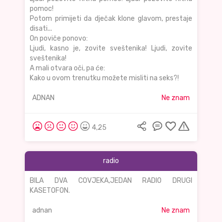
pomoc!
Potom primijeti da dječak klone glavom, prestaje
disati...
On poviče ponovo:
Ljudi, kasno je, zovite sveštenika! Ljudi, zovite
sveštenika!
A mali otvara oči, pa će:
Kako u ovom trenutku možete misliti na seks?!
ADNAN
Ne znam
4,25
radio
BILA DVA COVJEKA,JEDAN RADIO DRUGI
KASETOFON.
adnan
Ne znam