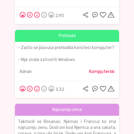
2,90
Prehlada
- Zašto se plavuša prehladila koristeći kompjuter?
- Nije znala zatvoriti Windows.
Adnan
Kompjuterski
3,32
Najruznija zena
Takmicili se Bosanac, Njemac i Francuz ko ima
najruzniju zenu. Dosli oni kod Njemca a ona sakata,
corava, ruzna ubi boze. Dodju oni kod Francuza, a