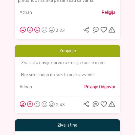
platio 100 maraka pa sam sad sa vama."
Adnan
Religija
3,22
Zenjenje
- Znas sta covijek prvo razmislja kad se ozeni.
- Nije seks, nego da se sto prije razvede!
Adnan
Pitanje Odgovor
2,43
Živa istina