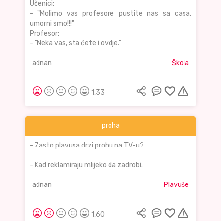
Učenici:
- "Molimo vas profesore pustite nas sa casa,
umorni smo!!!"
Profesor:
- "Neka vas, sta ćete i ovdje."
adnan
Škola
1,33
proha
- Zasto plavusa drzi prohu na TV-u?
- Kad reklamiraju mlijeko da zadrobi.
adnan
Plavuše
1,60