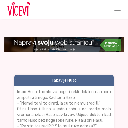
Takav je Huso
Imao Huso trombozu noge i rekli doktori da mora
amputirati nogu. Kad ce ti Haso:
- "Nemoj te vi to dirati, ja cu to njemu srediti."
Otisli Haso i Huso u jednu sobu i ne prodje malo
vremena izlazi Haso sav krvav. Udjose doktori kad
tamo Huso bez noge i obe ruke. Pitaju oni Hasu:
- "Pa sto to uradi?!? Sto mu i ruke odreza?"