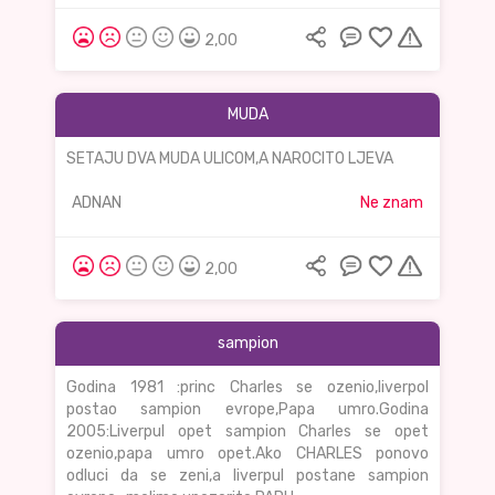
2,00
MUDA
SETAJU DVA MUDA ULICOM,A NAROCITO LJEVA
ADNAN
Ne znam
2,00
sampion
Godina 1981 :princ Charles se ozenio,liverpol
postao sampion evrope,Papa umro.Godina
2005:Liverpul opet sampion Charles se opet
ozenio,papa umro opet.Ako CHARLES ponovo
odluci da se zeni,a liverpul postane sampion