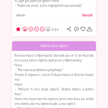
A Cigo ga udari po glavi i reče:
- "Kako ne znaš, zuto naprijed braun pozadi."
adnan
Narodi
3,53
Dobra i losa vijest
Krenuo Haso u Njemacku da radi pa ce ti on Husi da
mu cuva zenu i dijete dok je on u Njemackoj.
Huso:
- "Ma nema problema prijatelju."
Proslo 6 mjeseci i zove ti Huso Hasu iz Bosne i kaze
mu
Haso:
- "Moram ti reci dvije vijesti. Jednu dobru a jednu
losu."
Haso mu kaze da mu isprica prvo onu losu pa onda
onu dobru da mu lakse bude. Losa vijest: