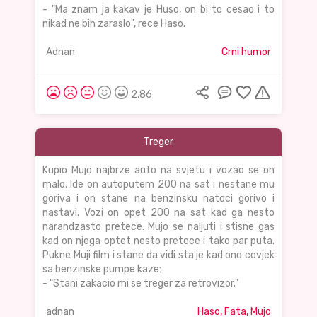
- "Ma znam ja kakav je Huso, on bi to cesao i to
nikad ne bih zaraslo", rece Haso.
Adnan
Crni humor
2,86
Treger
Kupio Mujo najbrze auto na svjetu i vozao se on
malo. Ide on autoputem 200 na sat i nestane mu
goriva i on stane na benzinsku natoci gorivo i
nastavi. Vozi on opet 200 na sat kad ga nesto
narandzasto pretece. Mujo se naljuti i stisne gas
kad on njega optet nesto pretece i tako par puta.
Pukne Muji film i stane da vidi sta je kad ono covjek
sa benzinske pumpe kaze:
- "Stani zakacio mi se treger za retrovizor."
adnan
Haso, Fata, Mujo