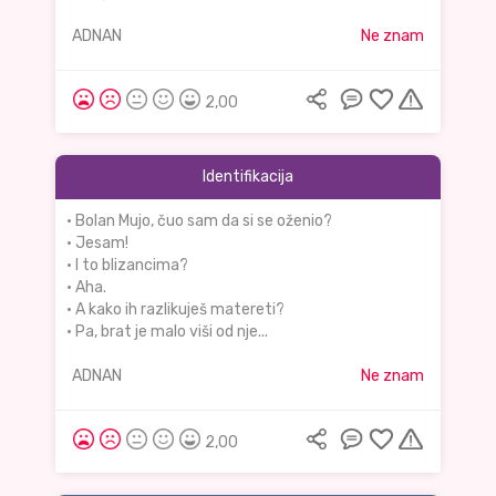
ADNAN
Ne znam
2,00
Identifikacija
• Bolan Mujo, čuo sam da si se oženio?
• Jesam!
• I to blizancima?
• Aha.
• A kako ih razlikuješ matereti?
• Pa, brat je malo viši od nje...
ADNAN
Ne znam
2,00