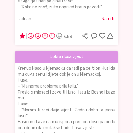
A Cigo ga udari po glavi i reče:
- "Kako ne znaš, zuto naprijed braun pozadi."
adnan
Narodi
3,53
Dobra i losa vijest
Krenuo Haso u Njemacku da radi pa ce ti on Husi da
mu cuva zenu i dijete dok je on u Njemackoj.
Huso:
- "Ma nema problema prijatelju."
Proslo 6 mjeseci i zove ti Huso Hasu iz Bosne i kaze
mu
Haso:
- "Moram ti reci dvije vijesti. Jednu dobru a jednu
losu."
Haso mu kaze da mu isprica prvo onu losu pa onda
onu dobru da mu lakse bude. Losa vijest: