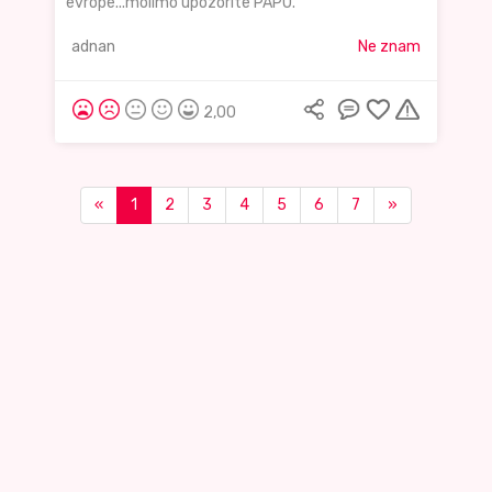
evrope...molimo upozorite PAPU.
adnan
Ne znam
2,00
«
1
2
3
4
5
6
7
»