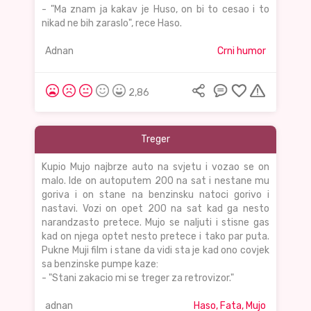
- "Ma znam ja kakav je Huso, on bi to cesao i to
nikad ne bih zaraslo", rece Haso.
Adnan
Crni humor
2,86
Treger
Kupio Mujo najbrze auto na svjetu i vozao se on
malo. Ide on autoputem 200 na sat i nestane mu
goriva i on stane na benzinsku natoci gorivo i
nastavi. Vozi on opet 200 na sat kad ga nesto
narandzasto pretece. Mujo se naljuti i stisne gas
kad on njega optet nesto pretece i tako par puta.
Pukne Muji film i stane da vidi sta je kad ono covjek
sa benzinske pumpe kaze:
- "Stani zakacio mi se treger za retrovizor."
adnan
Haso, Fata, Mujo