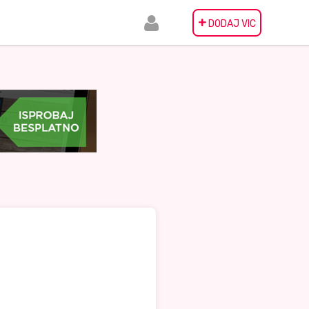
+
DODAJ VIC