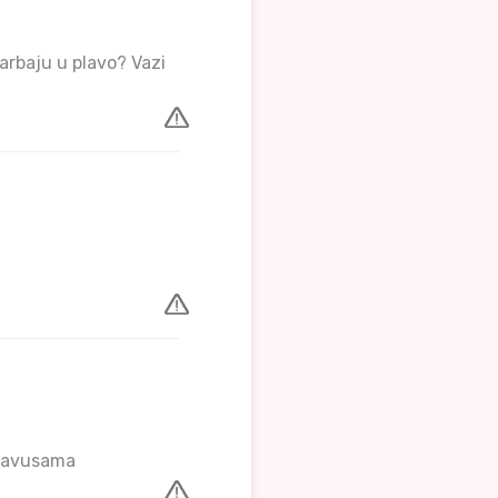
farbaju u plavo? Vazi
 plavusama