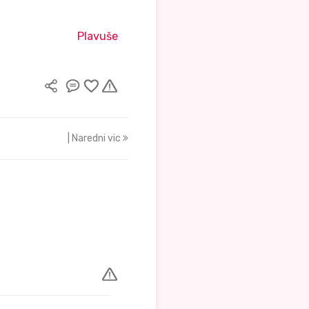
Plavuše
| Naredni vic