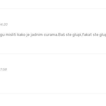
54:20
u misliti kako je jadnim curama.Baš ste glupi,fakat ste glupi
27:58