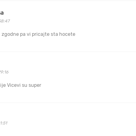
sa
58:47
i zgodne pa vi pricajte sta hocete
9:16
je Vicevi su super
1:51