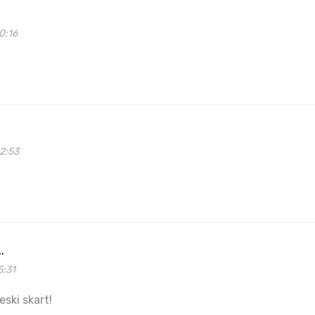
0:16
2:53
.
5:31
eski skart!