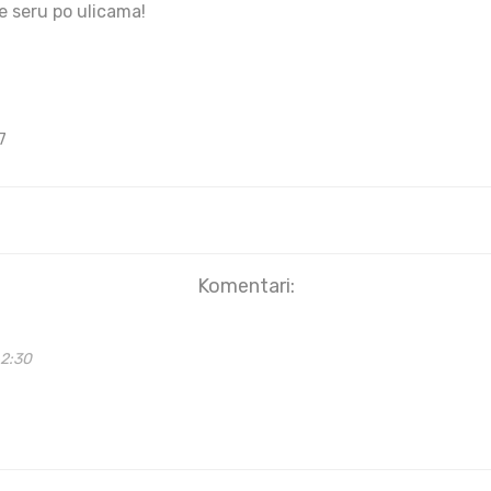
e seru po ulicama!
7
Komentari:
42:30