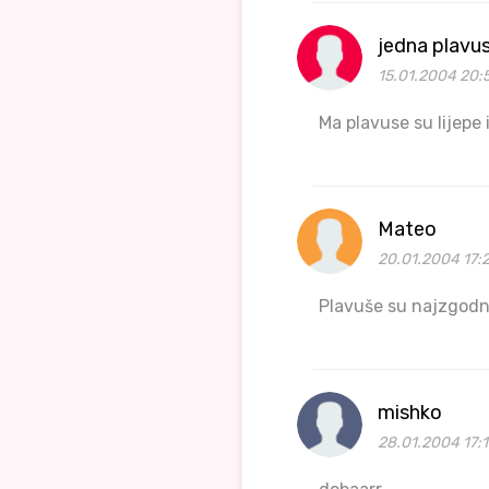
jedna plavu
15.01.2004 20:
Ma plavuse su lijepe 
Mateo
20.01.2004 17:2
Plavuše su najzgodni
mishko
28.01.2004 17:1