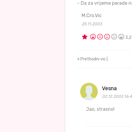
- Da za vrijeme parade n
M.Cro.Vic
25.11.2003
3,2
Prethodni vic |
Vesna
02.12.2003 16:
Jao, strasno!