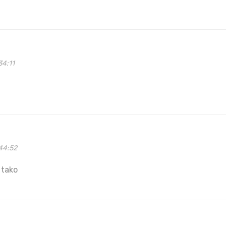
34:11
44:52
 tako