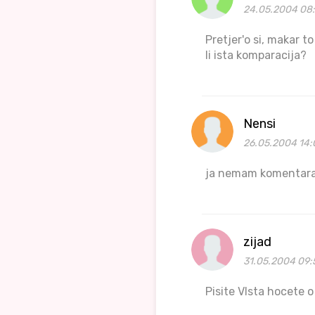
24.05.2004 08
Pretjer'o si, makar t
li ista komparacija?
Nensi
26.05.2004 14:
ja nemam komentara,al 
zijad
31.05.2004 09:
Pisite VIsta hocete 