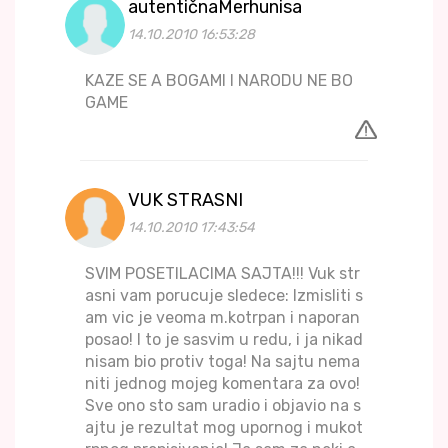
autentičnaMerhunisa
14.10.2010 16:53:28
KAZE SE A BOGAMI I NARODU NE BO
GAME
VUK STRASNI
14.10.2010 17:43:54
SVIM POSETILACIMA SAJTA!!! Vuk str
asni vam porucuje sledece: Izmisliti s
am vic je veoma m.kotrpan i naporan
posao! I to je sasvim u redu, i ja nikad
nisam bio protiv toga! Na sajtu nema
niti jednog mojeg komentara za ovo!
Sve ono sto sam uradio i objavio na s
ajtu je rezultat mog upornog i mukot