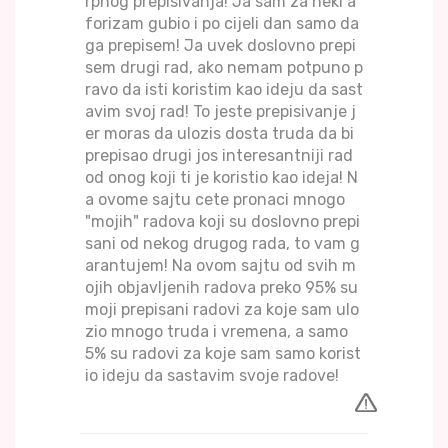
rpnog prepisivanja! Ja sam za neki a
forizam gubio i po cijeli dan samo da
ga prepisem! Ja uvek doslovno prepi
sem drugi rad, ako nemam potpuno p
ravo da isti koristim kao ideju da sast
avim svoj rad! To jeste prepisivanje j
er moras da ulozis dosta truda da bi
prepisao drugi jos interesantniji rad
od onog koji ti je koristio kao ideja! N
a ovome sajtu cete pronaci mnogo
"mojih" radova koji su doslovno prepi
sani od nekog drugog rada, to vam g
arantujem! Na ovom sajtu od svih m
ojih objavljenih radova preko 95% su
moji prepisani radovi za koje sam ulo
zio mnogo truda i vremena, a samo
5% su radovi za koje sam samo korist
io ideju da sastavim svoje radove!