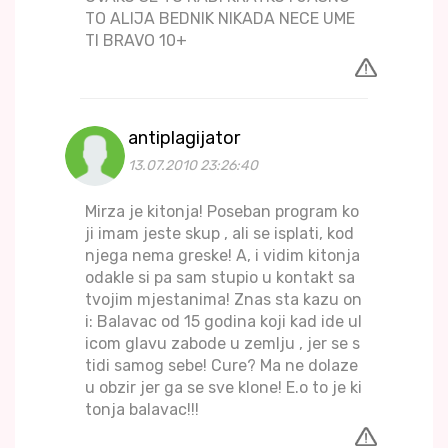
TO ALIJA BEDNIK NIKADA NECE UME
TI BRAVO 10+
antiplagijator
13.07.2010 23:26:40
Mirza je kitonja! Poseban program ko
ji imam jeste skup , ali se isplati, kod
njega nema greske! A, i vidim kitonja
odakle si pa sam stupio u kontakt sa
tvojim mjestanima! Znas sta kazu on
i: Balavac od 15 godina koji kad ide ul
icom glavu zabode u zemlju , jer se s
tidi samog sebe! Cure? Ma ne dolaze
u obzir jer ga se sve klone! E.o to je ki
tonja balavac!!!