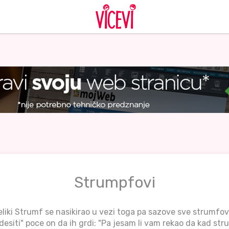
Strumpfovi
eliki Strumf se nasikirao u vezi toga pa sazove sve strumfo
desiti" poce on da ih grdi: "Pa jesam li vam rekao da kad s