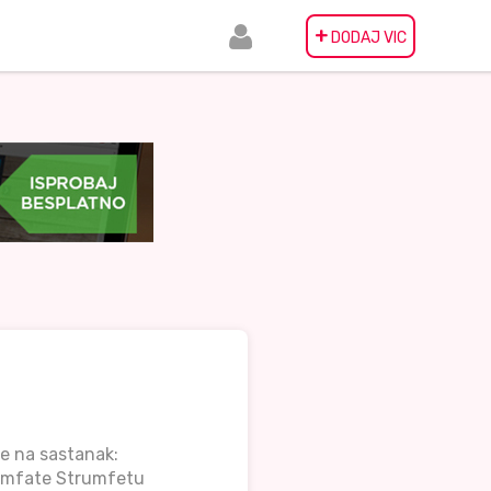
+
DODAJ VIC
ve na sastanak:
trumfate Strumfetu