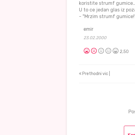
koristite strumf gumice..
U to ce jedan glas iz poz
- "Mrzim strumf gumice!
emir
23.02.2000
2,50
Prethodni vic |
Po