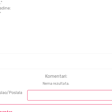
."
adine:
"
Komentari:
Nema rezultata.
slao/Poslala