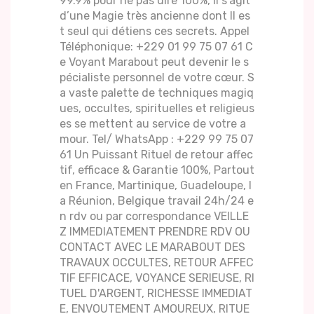
99.9% pour ne pas dire 100%, Il s’agit
d’une Magie très ancienne dont Il es
t seul qui détiens ces secrets. Appel
Téléphonique: +229 01 99 75 07 61 C
e Voyant Marabout peut devenir le s
pécialiste personnel de votre cœur. S
a vaste palette de techniques magiq
ues, occultes, spirituelles et religieus
es se mettent au service de votre a
mour. Tel/ WhatsApp : +229 99 75 07
61 Un Puissant Rituel de retour affec
tif, efficace & Garantie 100%, Partout
en France, Martinique, Guadeloupe, l
a Réunion, Belgique travail 24h/24 e
n rdv ou par correspondance VEILLE
Z IMMEDIATEMENT PRENDRE RDV OU
CONTACT AVEC LE MARABOUT DES
TRAVAUX OCCULTES, RETOUR AFFEC
TIF EFFICACE, VOYANCE SERIEUSE, RI
TUEL D'ARGENT, RICHESSE IMMEDIAT
E, ENVOUTEMENT AMOUREUX, RITUE