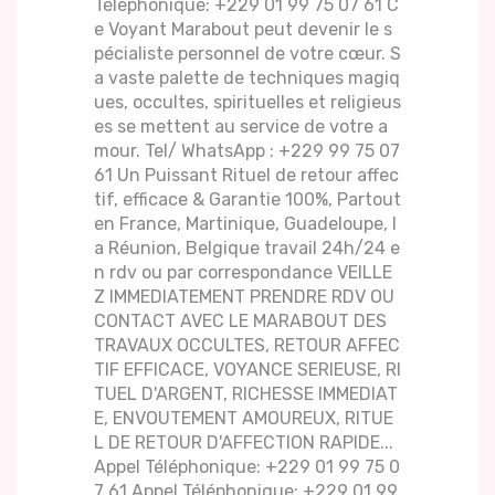
Téléphonique: +229 01 99 75 07 61 C
e Voyant Marabout peut devenir le s
pécialiste personnel de votre cœur. S
a vaste palette de techniques magiq
ues, occultes, spirituelles et religieus
es se mettent au service de votre a
mour. Tel/ WhatsApp : +229 99 75 07
61 Un Puissant Rituel de retour affec
tif, efficace & Garantie 100%, Partout
en France, Martinique, Guadeloupe, l
a Réunion, Belgique travail 24h/24 e
n rdv ou par correspondance VEILLE
Z IMMEDIATEMENT PRENDRE RDV OU
CONTACT AVEC LE MARABOUT DES
TRAVAUX OCCULTES, RETOUR AFFEC
TIF EFFICACE, VOYANCE SERIEUSE, RI
TUEL D'ARGENT, RICHESSE IMMEDIAT
E, ENVOUTEMENT AMOUREUX, RITUE
L DE RETOUR D'AFFECTION RAPIDE...
Appel Téléphonique: +229 01 99 75 0
7 61 Appel Téléphonique: +229 01 99