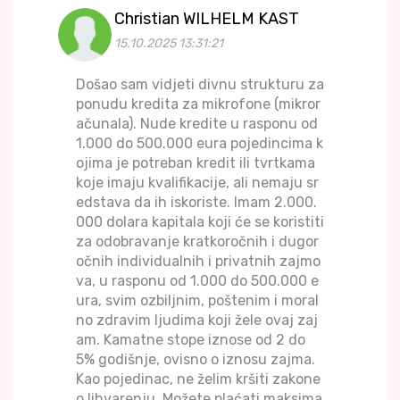
Christian WILHELM KAST
15.10.2025 13:31:21
Došao sam vidjeti divnu strukturu za
ponudu kredita za mikrofone (mikror
ačunala). Nude kredite u rasponu od
1.000 do 500.000 eura pojedincima k
ojima je potreban kredit ili tvrtkama
koje imaju kvalifikacije, ali nemaju sr
edstava da ih iskoriste. Imam 2.000.
000 dolara kapitala koji će se koristiti
za odobravanje kratkoročnih i dugor
očnih individualnih i privatnih zajmo
va, u rasponu od 1.000 do 500.000 e
ura, svim ozbiljnim, poštenim i moral
no zdravim ljudima koji žele ovaj zaj
am. Kamatne stope iznose od 2 do
5% godišnje, ovisno o iznosu zajma.
Kao pojedinac, ne želim kršiti zakone
o lihvarenju. Možete plaćati maksima