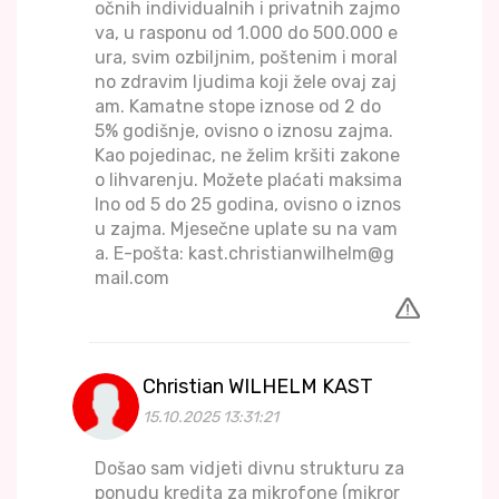
očnih individualnih i privatnih zajmo
va, u rasponu od 1.000 do 500.000 e
ura, svim ozbiljnim, poštenim i moral
no zdravim ljudima koji žele ovaj zaj
am. Kamatne stope iznose od 2 do
5% godišnje, ovisno o iznosu zajma.
Kao pojedinac, ne želim kršiti zakone
o lihvarenju. Možete plaćati maksima
lno od 5 do 25 godina, ovisno o iznos
u zajma. Mjesečne uplate su na vam
a. E-pošta: kast.christianwilhelm@g
mail.com
Christian WILHELM KAST
15.10.2025 13:31:21
Došao sam vidjeti divnu strukturu za
ponudu kredita za mikrofone (mikror