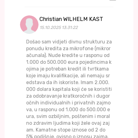
Christian WILHELM KAST
15.10.2025 13:31:22
Došao sam vidjeti divnu strukturu za
ponudu kredita za mikrofone (mikror
ačunala). Nude kredite u rasponu od
1.000 do 500.000 eura pojedincima k
ojima je potreban kredit ili tvrtkama
koje imaju kvalifikacije, ali nemaju sr
edstava da ih iskoriste. Imam 2.000.
000 dolara kapitala koji će se koristiti
za odobravanje kratkoročnih i dugor
očnih individualnih i privatnih zajmo
va, u rasponu od 1.000 do 500.000 e
ura, svim ozbiljnim, poštenim i moral
no zdravim ljudima koji žele ovaj zaj
am. Kamatne stope iznose od 2 do
5% godišnje, ovisno o iznosu zajma.