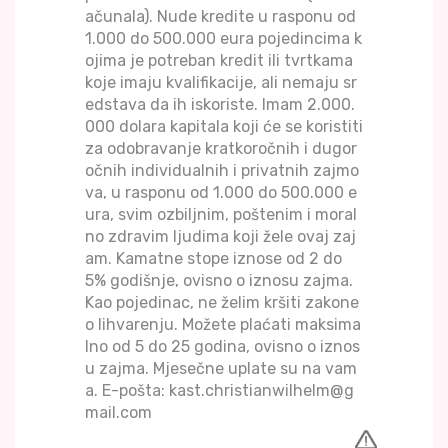
ačunala). Nude kredite u rasponu od
1.000 do 500.000 eura pojedincima k
ojima je potreban kredit ili tvrtkama
koje imaju kvalifikacije, ali nemaju sr
edstava da ih iskoriste. Imam 2.000.
000 dolara kapitala koji će se koristiti
za odobravanje kratkoročnih i dugor
očnih individualnih i privatnih zajmo
va, u rasponu od 1.000 do 500.000 e
ura, svim ozbiljnim, poštenim i moral
no zdravim ljudima koji žele ovaj zaj
am. Kamatne stope iznose od 2 do
5% godišnje, ovisno o iznosu zajma.
Kao pojedinac, ne želim kršiti zakone
o lihvarenju. Možete plaćati maksima
lno od 5 do 25 godina, ovisno o iznos
u zajma. Mjesečne uplate su na vam
a. E-pošta: kast.christianwilhelm@g
mail.com