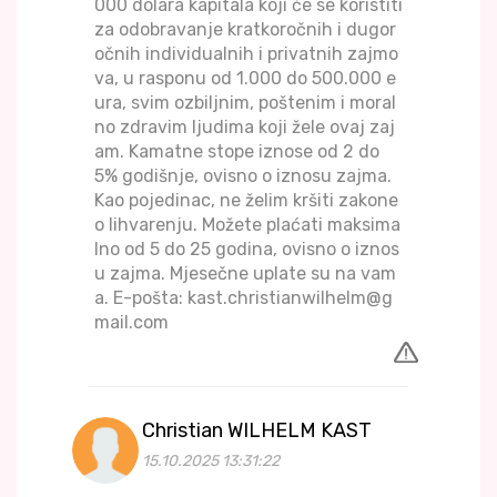
000 dolara kapitala koji će se koristiti
za odobravanje kratkoročnih i dugor
očnih individualnih i privatnih zajmo
va, u rasponu od 1.000 do 500.000 e
ura, svim ozbiljnim, poštenim i moral
no zdravim ljudima koji žele ovaj zaj
am. Kamatne stope iznose od 2 do
5% godišnje, ovisno o iznosu zajma.
Kao pojedinac, ne želim kršiti zakone
o lihvarenju. Možete plaćati maksima
lno od 5 do 25 godina, ovisno o iznos
u zajma. Mjesečne uplate su na vam
a. E-pošta: kast.christianwilhelm@g
mail.com
Christian WILHELM KAST
15.10.2025 13:31:22