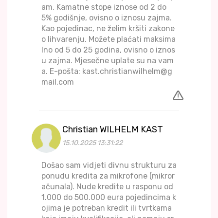
am. Kamatne stope iznose od 2 do
5% godišnje, ovisno o iznosu zajma.
Kao pojedinac, ne želim kršiti zakone
o lihvarenju. Možete plaćati maksima
lno od 5 do 25 godina, ovisno o iznos
u zajma. Mjesečne uplate su na vam
a. E-pošta: kast.christianwilhelm@g
mail.com
Christian WILHELM KAST
15.10.2025 13:31:22
Došao sam vidjeti divnu strukturu za
ponudu kredita za mikrofone (mikror
ačunala). Nude kredite u rasponu od
1.000 do 500.000 eura pojedincima k
ojima je potreban kredit ili tvrtkama