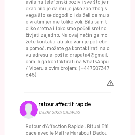
avila na telefonski poziv i sve što je r
ekao bilo je da mu je jako žao zbog s
vega što se dogodilo i da želi da mu s
e vratim jer me toliko voli. Bila sam t
oliko sretna i tako smo počeli sretno
živjeti zajedno. Na ovaj način ga mo
žete kontaktirati ako vam je potrebn
a pomoć, možete ga kontaktirati na o
vu adresu e-pošte: drapata4@gmail.
com ili ga kontaktirati na WhatsAppu
/ Viberu s ovim brojem: (+447307347
648)
retour affectif rapide
06.08.2025 08:59:52
Retour d'Affection Rapide : Rituel Effi
cace avec le Maître Marabout Badou