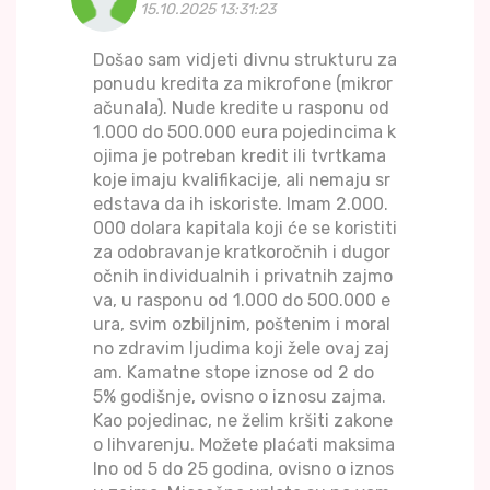
15.10.2025 13:31:23
Došao sam vidjeti divnu strukturu za
ponudu kredita za mikrofone (mikror
ačunala). Nude kredite u rasponu od
1.000 do 500.000 eura pojedincima k
ojima je potreban kredit ili tvrtkama
koje imaju kvalifikacije, ali nemaju sr
edstava da ih iskoriste. Imam 2.000.
000 dolara kapitala koji će se koristiti
za odobravanje kratkoročnih i dugor
očnih individualnih i privatnih zajmo
va, u rasponu od 1.000 do 500.000 e
ura, svim ozbiljnim, poštenim i moral
no zdravim ljudima koji žele ovaj zaj
am. Kamatne stope iznose od 2 do
5% godišnje, ovisno o iznosu zajma.
Kao pojedinac, ne želim kršiti zakone
o lihvarenju. Možete plaćati maksima
lno od 5 do 25 godina, ovisno o iznos