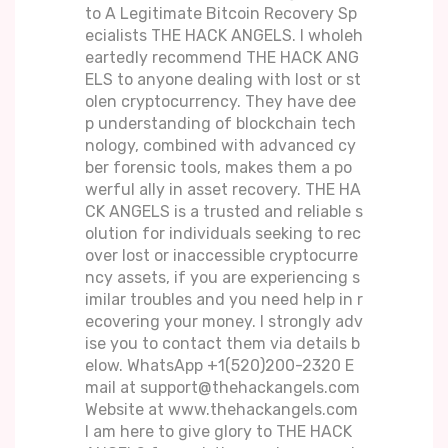
to A Legitimate Bitcoin Recovery Sp
ecialists THE HACK ANGELS. I wholeh
eartedly recommend THE HACK ANG
ELS to anyone dealing with lost or st
olen cryptocurrency. They have dee
p understanding of blockchain tech
nology, combined with advanced cy
ber forensic tools, makes them a po
werful ally in asset recovery. THE HA
CK ANGELS is a trusted and reliable s
olution for individuals seeking to rec
over lost or inaccessible cryptocurre
ncy assets, if you are experiencing s
imilar troubles and you need help in r
ecovering your money. I strongly adv
ise you to contact them via details b
elow. WhatsApp +1(520)200-2320 E
mail at support@thehackangels.com
Website at www.thehackangels.com
I am here to give glory to THE HACK