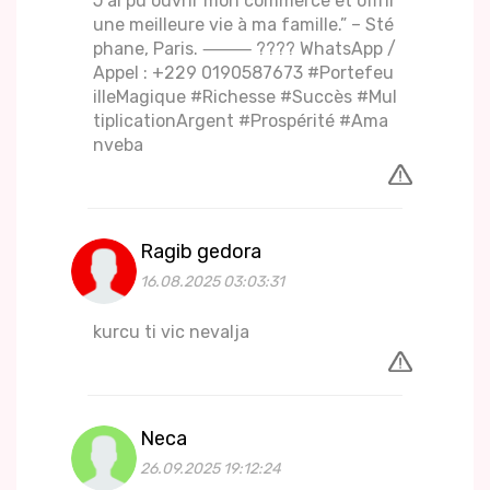
J’ai pu ouvrir mon commerce et offrir
une meilleure vie à ma famille.” – Sté
phane, Paris. ⸻ ???? WhatsApp /
Appel : +229 0190587673 #Portefeu
illeMagique #Richesse #Succès #Mul
tiplicationArgent #Prospérité #Ama
nveba
Ragib gedora
16.08.2025 03:03:31
kurcu ti vic nevalja
Neca
26.09.2025 19:12:24