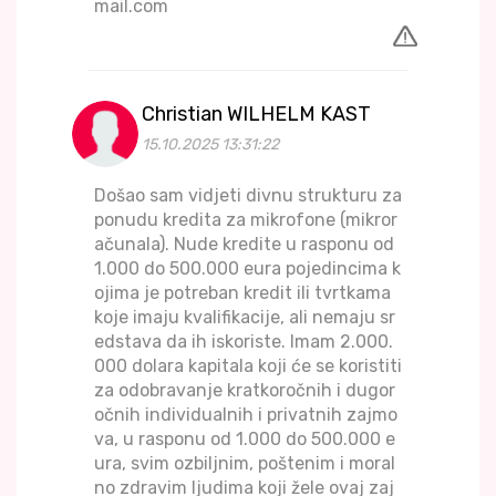
mail.com
Christian WILHELM KAST
15.10.2025 13:31:22
Došao sam vidjeti divnu strukturu za
ponudu kredita za mikrofone (mikror
ačunala). Nude kredite u rasponu od
1.000 do 500.000 eura pojedincima k
ojima je potreban kredit ili tvrtkama
koje imaju kvalifikacije, ali nemaju sr
edstava da ih iskoriste. Imam 2.000.
000 dolara kapitala koji će se koristiti
za odobravanje kratkoročnih i dugor
očnih individualnih i privatnih zajmo
va, u rasponu od 1.000 do 500.000 e
ura, svim ozbiljnim, poštenim i moral
no zdravim ljudima koji žele ovaj zaj