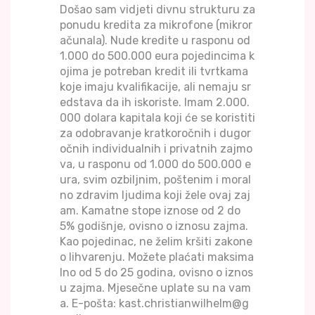
Došao sam vidjeti divnu strukturu za
ponudu kredita za mikrofone (mikror
ačunala). Nude kredite u rasponu od
1.000 do 500.000 eura pojedincima k
ojima je potreban kredit ili tvrtkama
koje imaju kvalifikacije, ali nemaju sr
edstava da ih iskoriste. Imam 2.000.
000 dolara kapitala koji će se koristiti
za odobravanje kratkoročnih i dugor
očnih individualnih i privatnih zajmo
va, u rasponu od 1.000 do 500.000 e
ura, svim ozbiljnim, poštenim i moral
no zdravim ljudima koji žele ovaj zaj
am. Kamatne stope iznose od 2 do
5% godišnje, ovisno o iznosu zajma.
Kao pojedinac, ne želim kršiti zakone
o lihvarenju. Možete plaćati maksima
lno od 5 do 25 godina, ovisno o iznos
u zajma. Mjesečne uplate su na vam
a. E-pošta: kast.christianwilhelm@g