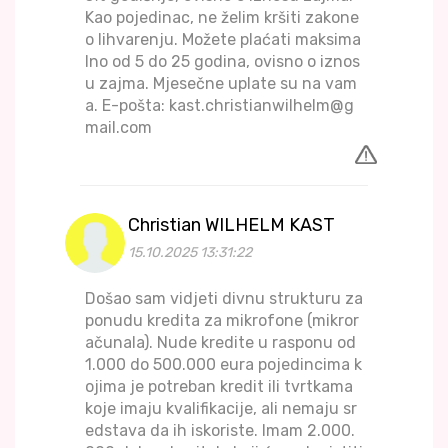
Kao pojedinac, ne želim kršiti zakone
o lihvarenju. Možete plaćati maksima
lno od 5 do 25 godina, ovisno o iznos
u zajma. Mjesečne uplate su na vam
a. E-pošta: kast.christianwilhelm@g
mail.com
Christian WILHELM KAST
15.10.2025 13:31:22
Došao sam vidjeti divnu strukturu za
ponudu kredita za mikrofone (mikror
ačunala). Nude kredite u rasponu od
1.000 do 500.000 eura pojedincima k
ojima je potreban kredit ili tvrtkama
koje imaju kvalifikacije, ali nemaju sr
edstava da ih iskoriste. Imam 2.000.