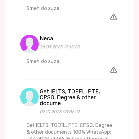
Smeh do suza
Neca
26.09.2025 19:12:25
Smeh do suza
Get IELTS, TOEFL, PTE,
CPSO, Degree & other
docume
07.10.2025 03:06:12
Get IELTS, TOEFL, PTE, CPSO, Degree
& other documents 100% WhatsApp:
+447401473736 Get your Degree &