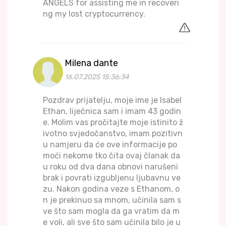
ANGELS for assisting me in recoveri
ng my lost cryptocurrency.
Milena dante
16.07.2025 15:36:34
Pozdrav prijatelju, moje ime je Isabel
Ethan, liječnica sam i imam 43 godin
e. Molim vas pročitajte moje istinito ž
ivotno svjedočanstvo, imam pozitivn
u namjeru da će ove informacije po
moći nekome tko čita ovaj članak da
u roku od dva dana obnovi narušeni
brak i povrati izgubljenu ljubavnu ve
zu. Nakon godina veze s Ethanom, o
n je prekinuo sa mnom, učinila sam s
ve što sam mogla da ga vratim da m
e voli, ali sve što sam učinila bilo je u