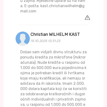
u zajma. Mjesečne uplate su na vam
a. E-pošta: kast.christianwilhelm@g
mail.com
Christian WILHELM KAST
15.10.2025 13:31:23
Došao sam vidjeti divnu strukturu za
ponudu kredita za mikrofone (mikror
ačunala). Nude kredite u rasponu od
1.000 do 500.000 eura pojedincima k
ojima je potreban kredit ili tvrtkama
koje imaju kvalifikacije, ali nemaju sr
edstava da ih iskoriste. Imam 2.000.
000 dolara kapitala koji će se koristiti
za odobravanje kratkoročnih i dugor
očnih individualnih i privatnih zajmo
va, u rasponu od 1.000 do 500.000 e