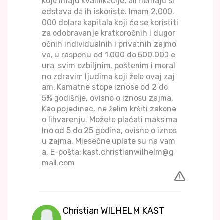
koje imaju kvalifikacije, ali nemaju sr
edstava da ih iskoriste. Imam 2.000.
000 dolara kapitala koji će se koristiti
za odobravanje kratkoročnih i dugor
očnih individualnih i privatnih zajmo
va, u rasponu od 1.000 do 500.000 e
ura, svim ozbiljnim, poštenim i moral
no zdravim ljudima koji žele ovaj zaj
am. Kamatne stope iznose od 2 do
5% godišnje, ovisno o iznosu zajma.
Kao pojedinac, ne želim kršiti zakone
o lihvarenju. Možete plaćati maksima
lno od 5 do 25 godina, ovisno o iznos
u zajma. Mjesečne uplate su na vam
a. E-pošta: kast.christianwilhelm@g
mail.com
Christian WILHELM KAST