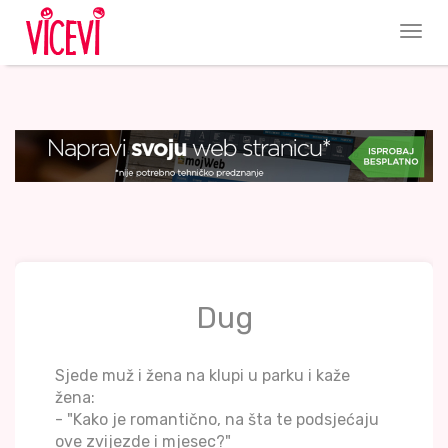
Dug
Sjede muž i žena na klupi u parku i kaže
žena:
- "Kako je romantično, na šta te podsjećaju
ove zvijezde i mjesec?"