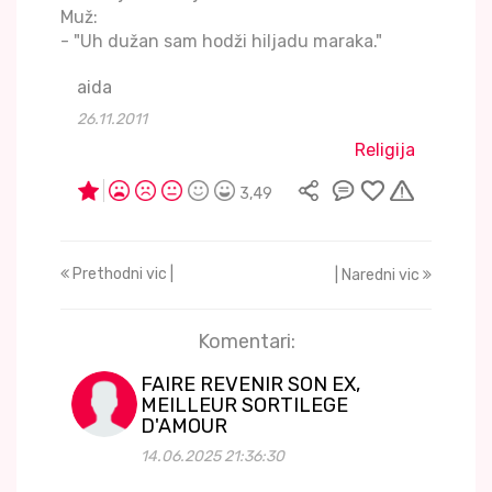
Muž:
- "Uh dužan sam hodži hiljadu maraka."
aida
26.11.2011
Religija
3,49
Prethodni vic |
| Naredni vic
Komentari:
FAIRE REVENIR SON EX,
MEILLEUR SORTILEGE
D'AMOUR
14.06.2025 21:36:30