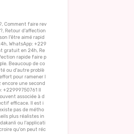
 ?, Comment faire rev
l?, Retour d'affection
on l'être aimé rapid
n 24h, WhatsApp: +229
t gratuit en 24h, Re
fection rapide faire p
uple. Beaucoup de co
ité ou d'autre problè
effort pour ramener l
ez encore une second
p: +22999750761 Il
souvent associée à d
if efficace. Il est i
'existe pas de métho
ils plus réalistes in
akanli ou l'applicati
 croire qu'on peut réc