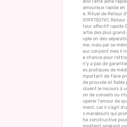
enir l'être aimé rapi
amoureux rapide en 2
e, Rituel de Retour 
0199750761, Retour a
tour affectif rapide 
artie des plus grand
uple on des séparatio
me, mais par se même
eur conjoint mes il 
e chance pour rattra
n'y a pas de garanti
es pratiques de médiu
mportant de faire pr
de prouvée et fiable 
cluent le recours à u
on de conseils ou ritu
upérer l'amour de qu
ment, car il s'agit d
s marabouts qui prom
he constructive pour
mpétent adakanli vo