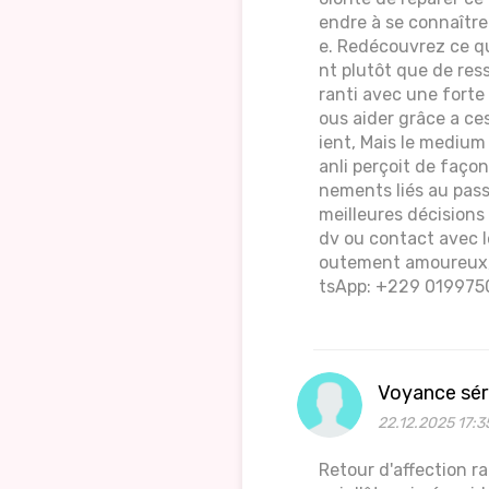
endre à se connaître
e. Redécouvrez ce qu
nt plutôt que de ress
ranti avec une forte
ous aider grâce a ces
ient, Mais le medium
anli perçoit de faço
nements liés au pass
meilleures décision
dv ou contact avec l
outement amoureux, 
tsApp: +229 0199750
Voyance sér
22.12.2025 17:3
Retour d'affection r