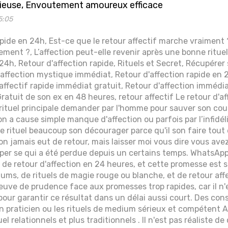
ieuse, Envoutement amoureux efficace
5:05
apide en 24h, Est-ce que le retour affectif marche vraiment
dement ?, L’affection peut-elle revenir après une bonne ritue
4h, Retour d'affection rapide, Rituels et Secret, Récupérer s
d'affection mystique immédiat, Retour d'affection rapide e
ffectif rapide immédiat gratuit, Retour d'affection immédia
Gratuit de son ex en 48 heures, retour affectif Le retour d'af
 rituel principale demander par l'homme pour sauver son co
n a cause simple manque d'affection ou parfois par l’infidél
 rituel beaucoup son décourager parce qu'il son faire tout 
non jamais eut de retour, mais laisser moi vous dire vous av
per se qui a été perdue depuis un certains temps. WhatsAp
e de retour d'affection en 24 heures, et cette promesse est 
ms, de rituels de magie rouge ou blanche, et de retour affect
euve de prudence face aux promesses trop rapides, car il n
pour garantir ce résultat dans un délai aussi court. Des conse
n praticien ou les rituels de medium sérieux et compétent Ad
el relationnels et plus traditionnels . Il n'est pas réaliste de