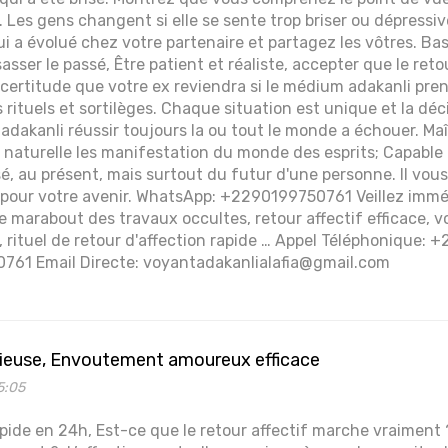
. Les gens changent si elle se sente trop briser ou dépressiv
i a évolué chez votre partenaire et partagez les vôtres. Bas
asser le passé, Être patient et réaliste, accepter que le reto
 certitude que votre ex reviendra si le médium adakanli pren
 rituels et sortilèges. Chaque situation est unique et la déci
 adakanli réussir toujours la ou tout le monde a échouer. M
n naturelle les manifestation du monde des esprits; Capable
é, au présent, mais surtout du futur d'une personne. Il vous
s pour votre avenir. WhatsApp: +2290199750761 Veillez imm
e marabout des travaux occultes, retour affectif efficace, 
rituel de retour d'affection rapide … Appel Téléphonique:
761 Email Directe: voyantadakanlialafia@gmail.com
ieuse, Envoutement amoureux efficace
5:05
apide en 24h, Est-ce que le retour affectif marche vraiment