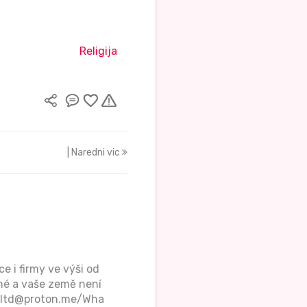
Religija
| Naredni vic
 i firmy ve výši od
né a vaše země není
ierltd@proton.me/Wha