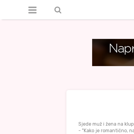
Sjede muž i žena na klupi
- "Kako je romantično, n