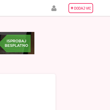
+
DODAJ VIC