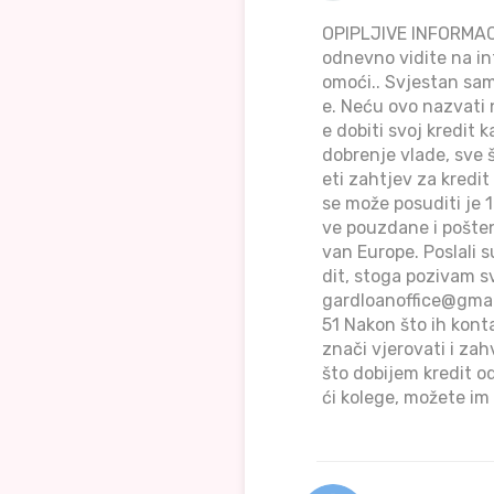
OPIPLJIVE INFORMAC
odnevno vidite na int
omoći.. Svjestan sam 
e. Neću ovo nazvati
e dobiti svoj kredit 
dobrenje vlade, sve 
eti zahtjev za kredi
se može posuditi je
ve pouzdane i pošten
van Europe. Poslali s
dit, stoga pozivam sv
gardloanoffice@gma
51 Nakon što ih konta
znači vjerovati i za
što dobijem kredit od
ći kolege, možete im