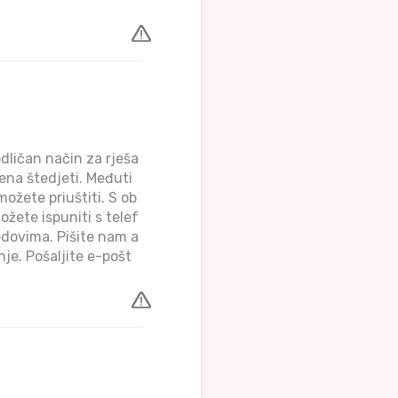
dličan način za rješa
ena štedjeti. Međuti
ožete priuštiti. S ob
ožete ispuniti s telef
edovima. Pišite nam a
je. Pošaljite e-pošt