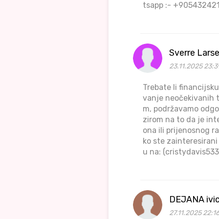
tsapp :- +905432421
Sverre Lars
23.11.2025 23:3
Trebate li financijs
vanje neočekivanih t
m, podržavamo odgovo
zirom na to da je int
ona ili prijenosnog 
ko ste zainteresiran
u na: (cristydavis5
DEJANA ivi
27.11.2025 22:1