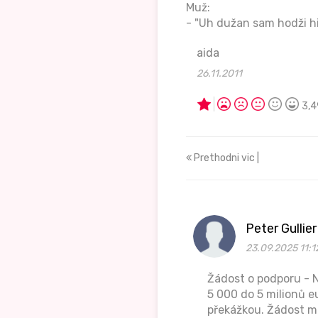
Muž:
- "Uh dužan sam hodži hi
aida
26.11.2011
3,4
Prethodni vic |
Peter Gulli
23.09.2025 11:1
Žádost o podporu - N
5 000 do 5 milionů 
překážkou. Žádost m