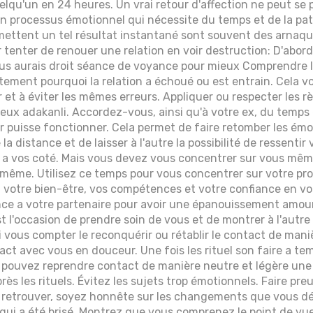
elqu'un en 24 heures. Un vrai retour d'affection ne peut se 
'un processus émotionnel qui nécessite du temps et de la pat
ettent un tel résultat instantané sont souvent des arnaqu
 tenter de renouer une relation en voir destruction: D'abor
us aurais droit séance de voyance pour mieux Comprendre l
ement pourquoi la relation a échoué ou est entrain. Cela vou
r et à éviter les mêmes erreurs. Appliquer ou respecter les r
eux adakanli. Accordez-vous, ainsi qu'à votre ex, du temps 
uer puisse fonctionner. Cela permet de faire retomber les ém
la distance et de laisser à l'autre la possibilité de ressenti
 a vos coté. Mais vous devez vous concentrer sur vous mêm
-même. Utilisez ce temps pour vous concentrer sur votre p
 votre bien-être, vos compétences et votre confiance en v
ce a votre partenaire pour avoir une épanouissement amoure
est l'occasion de prendre soin de vous et de montrer à l'aut
i vous compter le reconquérir ou rétablir le contact de maniè
act avec vous en douceur. Une fois les rituel son faire a te
s pouvez reprendre contact de manière neutre et légère une 
ès les rituels. Évitez les sujets trop émotionnels. Faire pre
retrouver, soyez honnête sur les changements que vous dési
 qui a été brisé. Montrez que vous comprenez le point de vue