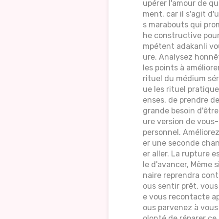
upérer l'amour de qu
ment, car il s'agit d
s marabouts qui prom
he constructive pour
mpétent adakanli vo
ure. Analysez honnêt
les points à améliore
rituel du médium sér
ue les rituel pratiq
enses, de prendre de 
grande besoin d'être
ure version de vous
personnel. Améliorez
er une seconde chan
er aller. La rupture 
le d'avancer, Même s
naire reprendra cont
ous sentir prêt, vou
e vous recontacte apr
ous parvenez à vous 
olonté de réparer ce