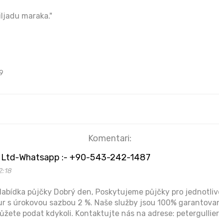
ljadu maraka."
9
Komentari:
er Ltd-Whatsapp :- +90-543-242-1487
2:18
abídka půjčky Dobrý den, Poskytujeme půjčky pro jednotlivce
eur s úrokovou sazbou 2 %. Naše služby jsou 100% garantova
ůžete podat kdykoli. Kontaktujte nás na adrese: petergull