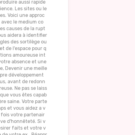
produire aussi rapide
ience. Les sites ou le
es. Voici une approc
d avec le medium co
es causes de la rupt
s aidera à identifier
ègles des sortilège ou
et de l'espace pour q
otions amoureuse int
r votre absence et une
e, Devenir une meille
ropre développement
ous, avant de redonn
use. Ne pas se laiss
re que vous êtes capab
re saine. Votre parte
mps et vous aidez a v
fois votre partenair
uve d'honnêteté. Si v
rer faits et votre v
 de votre ex . Réappr