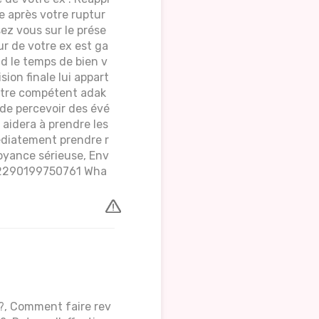
e après votre ruptur
ez vous sur le prése
ur de votre ex est ga
d le temps de bien v
sion finale lui appart
aître compétent adak
 de percevoir des évé
 aidera à prendre les
édiatement prendre r
voyance sérieuse, Env
 +2290199750761 Wha
 ?, Comment faire rev