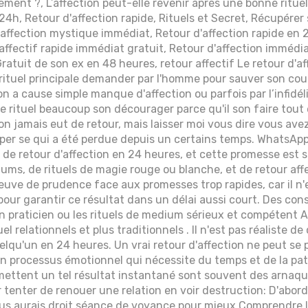
dement ?, L’affection peut-elle revenir après une bonne ritue
4h, Retour d'affection rapide, Rituels et Secret, Récupérer s
d'affection mystique immédiat, Retour d'affection rapide e
ffectif rapide immédiat gratuit, Retour d'affection immédia
Gratuit de son ex en 48 heures, retour affectif Le retour d'af
 rituel principale demander par l'homme pour sauver son co
n a cause simple manque d'affection ou parfois par l’infidél
 rituel beaucoup son décourager parce qu'il son faire tout 
non jamais eut de retour, mais laisser moi vous dire vous av
per se qui a été perdue depuis un certains temps. WhatsAp
e de retour d'affection en 24 heures, et cette promesse est 
ms, de rituels de magie rouge ou blanche, et de retour affect
euve de prudence face aux promesses trop rapides, car il n
pour garantir ce résultat dans un délai aussi court. Des conse
n praticien ou les rituels de medium sérieux et compétent Ad
el relationnels et plus traditionnels . Il n'est pas réaliste de
elqu'un en 24 heures. Un vrai retour d'affection ne peut se 
'un processus émotionnel qui nécessite du temps et de la pat
ettent un tel résultat instantané sont souvent des arnaqu
 tenter de renouer une relation en voir destruction: D'abor
us aurais droit séance de voyance pour mieux Comprendre l