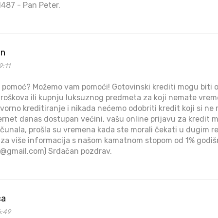
487 - Pan Peter.
en
9:11
ku pomoć? Možemo vam pomoći! Gotovinski krediti mogu biti o
roškova ili kupnju luksuznog predmeta za koji nemate vrem
rno kreditiranje i nikada nećemo odobriti kredit koji si ne m
ernet danas dostupan većini, vašu online prijavu za kredit m
računala, prošla su vremena kada ste morali čekati u dugim r
i za više informacija s našom kamatnom stopom od 1% godišn
33@gmail.com) Srdačan pozdrav.
ca
6:49