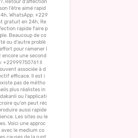
l?, Retour d'affection
on l'être aimé rapid
n 24h, WhatsApp: +229
t gratuit en 24h, Re
fection rapide faire p
uple. Beaucoup de co
ité ou d'autre problè
effort pour ramener l
ez encore une second
p: +22999750761 Il
souvent associée à d
if efficace. Il est i
'existe pas de métho
ils plus réalistes in
akanli ou l'applicati
 croire qu'on peut réc
produire aussi rapide
ience. Les sites ou le
es. Voici une approc
d avec le medium co
es causes de la rupt