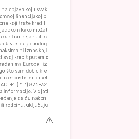
na objava koju svak
romnoj financijskoj p
one koji traže kredit
svjedokom kako možet
kreditnu ocjenu ili o
da biste mogli podnij
aksimalni iznos koji
 svoj kredit putem o
rađanima Europe i iz
ego što sam dobio kre
utem e-pošte: michael
AD: +1 (717) 826-32
a informacije. Vidjeti
obećanje da ću nakon
ili rodbinu, uključuju