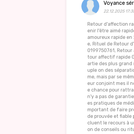
Voyance sér
22.12.2025 17:3
Retour d'affection r
enir l'être aimé rapi
amoureux rapide en 2
e, Rituel de Retour 
0199750761, Retour a
tour affectif rapide 
artie des plus grand
uple on des séparatio
me, mais par se même
eur conjoint mes il 
e chance pour rattra
n'y a pas de garanti
es pratiques de médiu
mportant de faire pr
de prouvée et fiable 
cluent le recours à u
on de conseils ou ritu