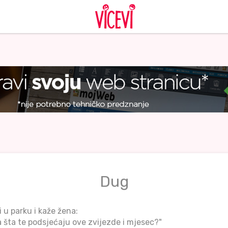
Dug
 u parku i kaže žena:
a šta te podsjećaju ove zvijezde i mjesec?"