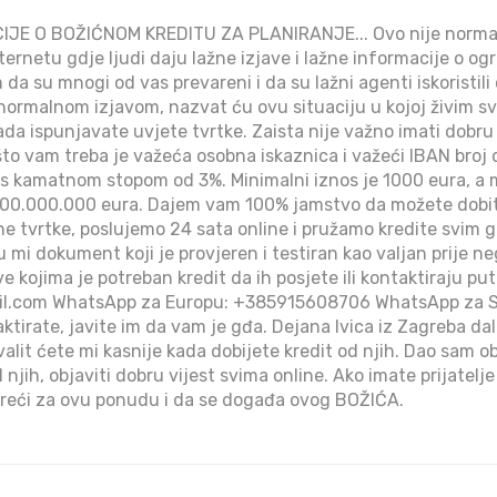
IJE O BOŽIĆNOM KREDITU ZA PLANIRANJE... Ovo nije normal
ernetu gdje ljudi daju lažne izjave i lažne informacije o og
da su mnogi od vas prevareni i da su lažni agenti iskoristili 
 normalnom izjavom, nazvat ću ovu situaciju u kojoj živim 
kada ispunjavate uvjete tvrtke. Zaista nije važno imati dobru 
što vam treba je važeća osobna iskaznica i važeći IBAN broj 
t s kamatnom stopom od 3%. Minimalni iznos je 1000 eura, a m
 100.000.000 eura. Dajem vam 100% jamstvo da možete dobiti
e tvrtke, poslujemo 24 sata online i pružamo kredite svim g
u mi dokument koji je provjeren i testiran kao valjan prije n
e kojima je potreban kredit da ih posjete ili kontaktiraju p
il.com WhatsApp za Europu: +385915608706 WhatsApp za S
ktirate, javite im da vam je gđa. Dejana Ivica iz Zagreba dal
hvalit ćete mi kasnije kada dobijete kredit od njih. Dao sam 
 njih, objaviti dobru vijest svima online. Ako imate prijatelje 
 reći za ovu ponudu i da se događa ovog BOŽIĆA.