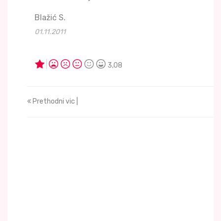
Blažić S.
01.11.2011
3,08
Prethodni vic |