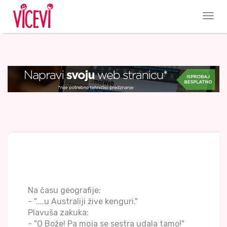
Na času geografije:
- "....u Australiji žive kenguri."
Plavuša zakuka:
- "O Bože! Pa moja se sestra udala tamo!"