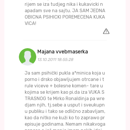
rijem se iza tudjeg nika i kukavicki n
apadam sve na sajtu. JA SAM JEDNA
OBICNA PSIHICKI POREMECENA KUKA
VICA!
Majana vvebmaserka
13.10.2011 18:55:28
Ja sam psihički pukla a*minica koja u
porno i drsko objawljujem otrcane i t
rule viceve + bolesne komen- tare u
kojima se krijem kao pi.da iza VUKA S
TRASNOG te Mirko Ronaldinja pa wre
djam njih, tj.sebe a usput i sveukupn
u publiku i tako se odlično zabavljam,
kao da nitko ne kuži ko to zaprawo pr
episuje godinama. Nemam nikakvoga