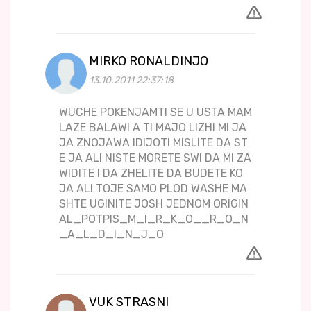
MIRKO RONALDINJO
13.10.2011 22:37:18
WUCHE POKENJAMTI SE U USTA MAM
LAZE BALAWI A TI MAJO LIZHI MI JA
JA ZNOJAWA IDIJOTI MISLITE DA ST
E JA ALI NISTE MORETE SWI DA MI ZA
WIDITE I DA ZHELITE DA BUDETE KO
JA ALI TOJE SAMO PLOD WASHE MA
SHTE UGINITE JOSH JEDNOM ORIGIN
AL_POTPIS_M_I_R_K_O__R_O_N
_A_L_D_I_N_J_O
VUK STRASNI