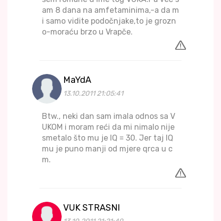
am 8 dana na amfetaminima,-a da m
i samo vidite podočnjake,to je grozn
o-moraću brzo u Vrapče.
MaYdA
13.10.2011 21:05:41
Btw., neki dan sam imala odnos sa V
UKOM i moram reći da mi nimalo nije
smetalo što mu je IQ = 30. Jer taj IQ
mu je puno manji od mjere qrca u c
m.
VUK STRASNI