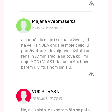
Majana vvebmaserka
13.10.2011 19:08:22
a budući da mi je i sexualni život jed
na velika NULA onda je moje cjeloku
pno životno zadovoljstwo, užitak i ad
renalin A*minisracija sajtova koji mi
daju MOĆ i VLAST da radim što hoću
barem u virtualnom smislu.
VUK STRASNI
13.10.2011 19:23:31
Ne, ali, zaista, ne kontam što se potpi