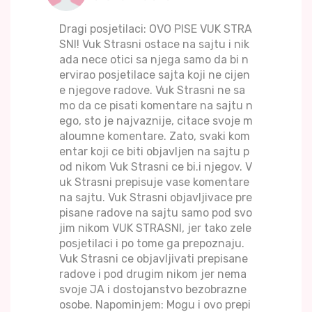
Dragi posjetilaci: OVO PISE VUK STRA
SNI! Vuk Strasni ostace na sajtu i nik
ada nece otici sa njega samo da bi n
ervirao posjetilace sajta koji ne cijen
e njegove radove. Vuk Strasni ne sa
mo da ce pisati komentare na sajtu n
ego, sto je najvaznije, citace svoje m
aloumne komentare. Zato, svaki kom
entar koji ce biti objavljen na sajtu p
od nikom Vuk Strasni ce bi.i njegov. V
uk Strasni prepisuje vase komentare
na sajtu. Vuk Strasni objavljivace pre
pisane radove na sajtu samo pod svo
jim nikom VUK STRASNI, jer tako zele
posjetilaci i po tome ga prepoznaju.
Vuk Strasni ce objavljivati prepisane
radove i pod drugim nikom jer nema
svoje JA i dostojanstvo bezobrazne
osobe. Napominjem: Mogu i ovo prepi