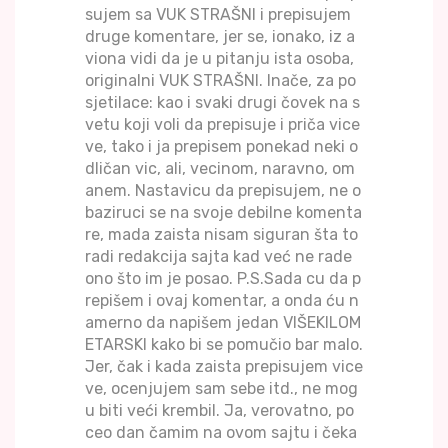
sujem sa VUK STRAŠNI i prepisujem
druge komentare, jer se, ionako, iz a
viona vidi da je u pitanju ista osoba,
originalni VUK STRAŠNI. Inače, za po
sjetilace: kao i svaki drugi čovek na s
vetu koji voli da prepisuje i priča vice
ve, tako i ja prepisem ponekad neki o
dličan vic, ali, vecinom, naravno, om
anem. Nastavicu da prepisujem, ne o
baziruci se na svoje debilne komenta
re, mada zaista nisam siguran šta to
radi redakcija sajta kad već ne rade
ono što im je posao. P.S.Sada cu da p
repišem i ovaj komentar, a onda ću n
amerno da napišem jedan VIŠEKILOM
ETARSKI kako bi se pomučio bar malo.
Jer, čak i kada zaista prepisujem vice
ve, ocenjujem sam sebe itd., ne mog
u biti veći krembil. Ja, verovatno, po
ceo dan čamim na ovom sajtu i čeka