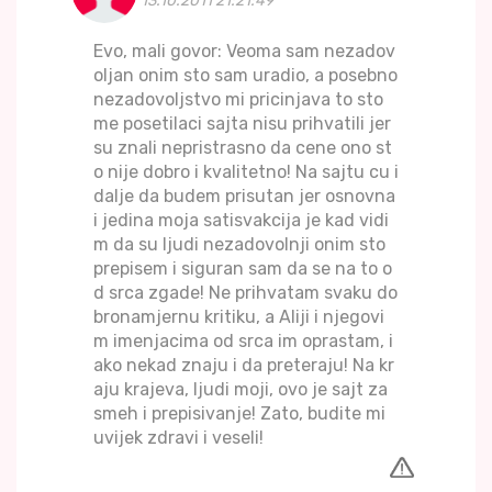
13.10.2011 21:21:49
Evo, mali govor: Veoma sam nezadov
oljan onim sto sam uradio, a posebno
nezadovoljstvo mi pricinjava to sto
me posetilaci sajta nisu prihvatili jer
su znali nepristrasno da cene ono st
o nije dobro i kvalitetno! Na sajtu cu i
dalje da budem prisutan jer osnovna
i jedina moja satisvakcija je kad vidi
m da su ljudi nezadovolnji onim sto
prepisem i siguran sam da se na to o
d srca zgade! Ne prihvatam svaku do
bronamjernu kritiku, a Aliji i njegovi
m imenjacima od srca im oprastam, i
ako nekad znaju i da preteraju! Na kr
aju krajeva, ljudi moji, ovo je sajt za
smeh i prepisivanje! Zato, budite mi
uvijek zdravi i veseli!