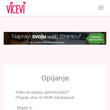
Opijanje
- Kako se opijaju gimnazijalci?
- Pojedu dve-tri RUM čokoladice!
Blažić S.