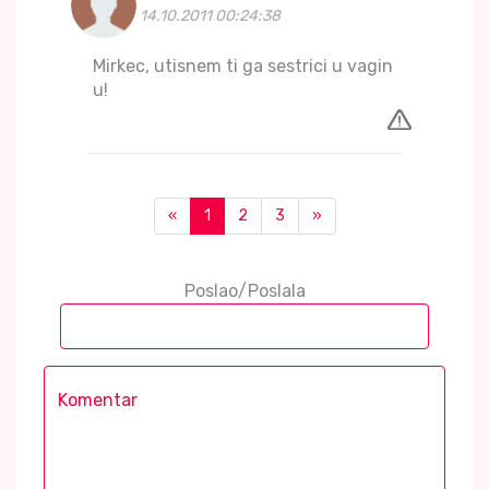
14.10.2011 00:24:38
Mirkec, utisnem ti ga sestrici u vagin
u!
«
1
2
3
»
Poslao/Poslala