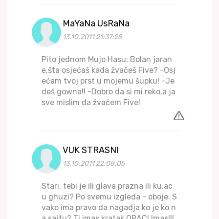
MaYaNa UsRaNa
13.10.2011 21:37:25
Pito jednom Mujo Hasu: Bolan jaran
e,šta osjećaš kada žvačeš Five? -Osj
ećam tvoj prst u mojemu šupku! -Je
deš gowna!! -Dobro da si mi reko,a ja
sve mislim da žvačem Five!
VUK STRASNI
13.10.2011 22:08:05
Stari, tebi je ili glava prazna ili ku.ac
u ghuzi? Po svemu izgleda - oboje. S
vako ima pravo da nagadja ko je ko n
a sajtu? Ti imas kratak QRAC! Imas!!!