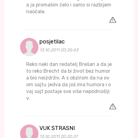
a ja promašim čelo i samo si razbijem
naočale.
posjetilac
13.10.2011 20:25:43
Reko neki dan redatelj Brešan a da je
to reko Brecht da bi život bez humor
a bio neizdrživ. A s obzirom da na ov
om sajtu jedva da još ima humora i o
vaj sajt postaje sve više nepodnošlji
v.
VUK STRASNI
13.10.2011 20:32:37