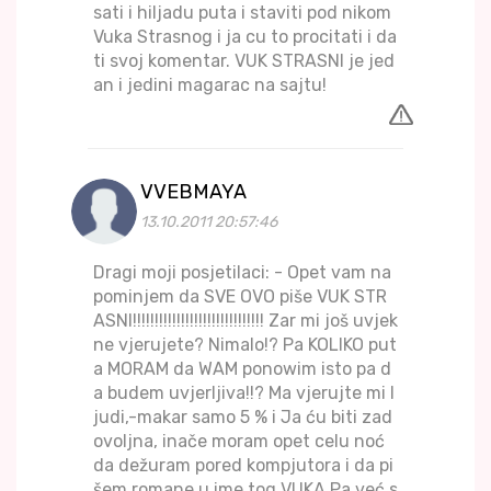
sati i hiljadu puta i staviti pod nikom
Vuka Strasnog i ja cu to procitati i da
ti svoj komentar. VUK STRASNI je jed
an i jedini magarac na sajtu!
VVEBMAYA
13.10.2011 20:57:46
Dragi moji posjetilaci: - Opet vam na
pominjem da SVE OVO piše VUK STR
ASNI!!!!!!!!!!!!!!!!!!!!!!!!!!!!!! Zar mi još uvjek
ne vjerujete? Nimalo!? Pa KOLIKO put
a MORAM da WAM ponowim isto pa d
a budem uvjerljiva!!? Ma vjerujte mi l
judi,-makar samo 5 % i Ja ću biti zad
ovoljna, inače moram opet celu noć
da dežuram pored kompjutora i da pi
šem romane u ime tog VUKA.Pa već s