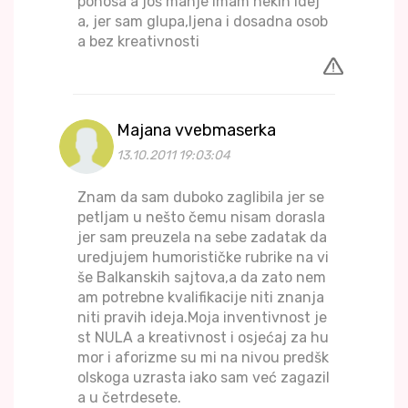
ponosa a još manje imam nekih idej
a, jer sam glupa,ljena i dosadna osob
a bez kreativnosti
Majana vvebmaserka
13.10.2011 19:03:04
Znam da sam duboko zaglibila jer se
petljam u nešto čemu nisam dorasla
jer sam preuzela na sebe zadatak da
uredjujem humorističke rubrike na vi
še Balkanskih sajtova,a da zato nem
am potrebne kvalifikacije niti znanja
niti pravih ideja.Moja inventivnost je
st NULA a kreativnost i osjećaj za hu
mor i aforizme su mi na nivou predšk
olskoga uzrasta iako sam već zagazil
a u četrdesete.