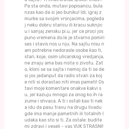
Pa sta onda, mutavi popisancu, bula
nzas kao da si jeo buniku! Idi, igraj z
murke sa svojim vrsnjacima, pogleda
j neku dobru staricu ili kracu suknjic
u i sanjaj zensku pi.u, jer ce proci jos
puno vremena do.le je stvarno pomiri
ses i stavis nos u nju. Na sajtu nisu n
am potrebne nedorasle osobe kao ti,
stari, koje, osim ulicarskog vredjanja,
ne znaju ama bas nista o zivotu. Zat
o, kloni se sa sajta i nemoj da ti se de
si jos jedanput da radis stvari za koj
e niti si dorastao niti imas pameti! Os
tavi moje komentare onakve kakvi s
u, jer kazuju mnogo za onog ko ih ra
zume i shvaca. A ti i ostali kao ti nek
a idu da pasu travu na drugu livadu
gde ima manje pametnih ili totalnih l
udaka kao sto si ti. Za ostale: budite
mi zdravi i veseli - vas VUK STRASNI!