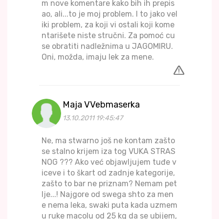
m nove komentare kako bih ih prepis
ao, ali...to je moj problem. I to jako vel
iki problem, za koji vi ostali koji kome
ntarišete niste stručni. Za pomoć cu
se obratiti nadležnima u JAGOMIRU.
Oni, možda, imaju lek za mene.
Maja VVebmaserka
13.10.2011 19:45:47
Ne, ma stwarno još ne kontam zašto
se stalno krijem iza tog VUKA STRAS
NOG ??? Ako već objawljujem tuđe v
iceve i to škart od zadnje kategorije,
zašto to bar ne priznam? Nemam pet
lje...! Najgore od swega shto za men
e nema leka, swaki puta kada uzmem
u ruke macolu od 25 kg da se ubijem,