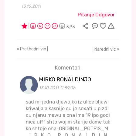
13.10.2011
Pitanje Odgovor
3,93
Prethodni vic |
| Naredni vic
Komentari:
MIRKO RONALDINJO
13.10.2011 11:59:36
sad mi jedna djewojka iz ulice bljawi
kriwalja a kasnije cu je sexati u pizdi
cu njenu mawu a ona ima 19 ipo godi
nica ufff shto wojim starije dame tak
ko shtoje ona! ORIGINAL_POTPIS_M
_I_R_K_O__R_O_N_A_L_D_I_N