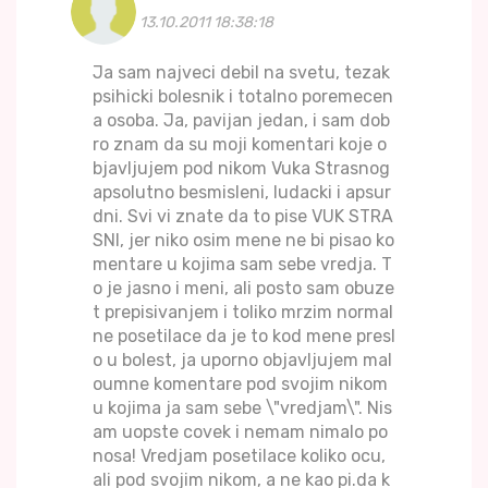
13.10.2011 18:38:18
Ja sam najveci debil na svetu, tezak
psihicki bolesnik i totalno poremecen
a osoba. Ja, pavijan jedan, i sam dob
ro znam da su moji komentari koje o
bjavljujem pod nikom Vuka Strasnog
apsolutno besmisleni, ludacki i apsur
dni. Svi vi znate da to pise VUK STRA
SNI, jer niko osim mene ne bi pisao ko
mentare u kojima sam sebe vredja. T
o je jasno i meni, ali posto sam obuze
t prepisivanjem i toliko mrzim normal
ne posetilace da je to kod mene presl
o u bolest, ja uporno objavljujem mal
oumne komentare pod svojim nikom
u kojima ja sam sebe \"vredjam\". Nis
am uopste covek i nemam nimalo po
nosa! Vredjam posetilace koliko ocu,
ali pod svojim nikom, a ne kao pi.da k