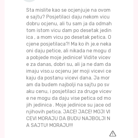
Sta mislite kao se ocjenjuje na ovom
e sajtu? Posjetilaci daju nekom vicu
dobru ocjenu, ali tu sam ja da odmah
tom istom vicu dam po desetak jedin
ica , a mom vicu po desetak petica. O
cjene posjetilaca?! Ma ko ih je.e neka
oni daju petice, ali nikada ne mogu d
a pobjede moje jedinice! Vidite vicev
e za danas, dobri su, ali ja ne dam da
imaju viso.u ocjenu jer moji vicevi ce
kaju da postanu vicevi dana. Ja mor
am da budem najbolji na sajtu po sv
aku cenu, i posjetilaci za druge vicev
e ne mogu da daju vise petica od mo
jih jedinica . Moje jedinice su jace od
njihovih petica. JACE! JACE! MOJI VI
CEVI MORAJU DA BUDU NAJBOLJI N
A SAJTU! MORAJU!!!