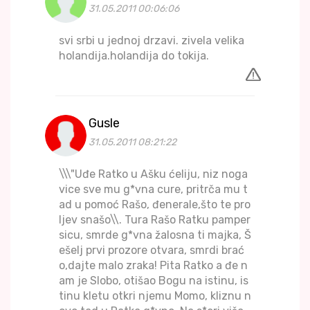
31.05.2011 00:06:06
svi srbi u jednoj drzavi. zivela velika
holandija.holandija do tokija.
Gusle
31.05.2011 08:21:22
\\\"Uđe Ratko u Ašku ćeliju, niz noga
vice sve mu g*vna cure, pritrča mu t
ad u pomoć Rašo, đenerale,što te pro
ljev snašo\\. Tura Rašo Ratku pamper
sicu, smrde g*vna žalosna ti majka, Š
ešelj prvi prozore otvara, smrdi brać
o,dajte malo zraka! Pita Ratko a đe n
am je Slobo, otišao Bogu na istinu, is
tinu kletu otkri njemu Momo, kliznu n