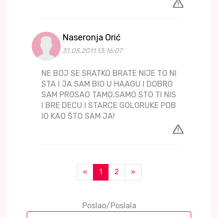
Naseronja Orić
31.05.2011 13:16:07
NE BOJ SE SRATKO BRATE NIJE TO NI
STA I JA SAM BIO U HAAGU I DOBRO
SAM PROSAO TAMO,SAMO STO TI NIS
I BRE DECU I STARCE GOLORUKE POB
IO KAO ŠTO SAM JA!
«
1
2
»
Poslao/Poslala