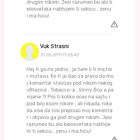
drugim nikom. Jesi razumeo bu.alo b
elosvetska nabhijem ti sekicu , zenu
i ma.hicu!
Vuk Strasni
31.05.2011 11:25:42
Hej ti go.no jedno , je.hem li ti ma.he
r mutavu. Ko ti je dao za pravo da mo
j komentar stavljas pod nikom nekog
vBlazica , Tobacco-a , Sinny Boy a pa
vijane ?! Pisi ti koliko oces na sajtu i
pod bilo kojim nikom , ali nikada, nika
da vise da nisi prepisao moj komenta
r i objavio ga pod drugim nikom. Jesi
razumeo bu.alo belosvetska nabhije
m ti sekicu , zenu i ma.hicu!