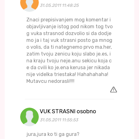
31.05.2011 11:48:25
Znaci prepisivanjem mog komentar i
objavljivanje istog pod nikom tog tvo
g vuka strasnod dozvolio si da dodje
mo ja i taj vuk strasni posto ga mnog
o volis, da ti nategnemo prvo ma.her,
zatim tvoju zenicu koju slabo je.es, i
na kraju tvoju neje.anu sekicu koja c
e da cvili ko je.ena kerusa jer nikada
nije videlka triestaka! Hahahahaha!
Mutavcu nedorasli!!!!
VUK STRASNI osobno
31.05.2011 11:55:53
jura,jura ko ti ga gura?