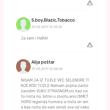
S.boy,Blazic,Tobacco
31.05.2011 12:14:22
Ja sam i HeRA!
Alija poštar
31.05.2011 12:28:26
NISAM JA IZ TUZLE VEC SELENDRE T!
NJE KOD TUZLE Nemam pojma zasto
zavidim VUKU STRASNOM,vic kao vic
to nista nij. bitno u zivotu,eno ISMET
HORO legenda humora a nista on am
a bas nista da sam smisli sve od neko