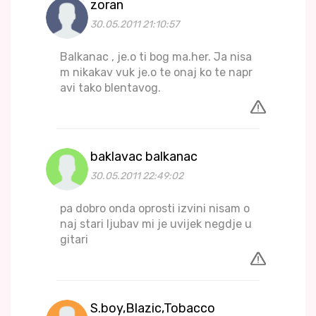
zoran
30.05.2011 21:10:57
Balkanac , je.o ti bog ma.her. Ja nisa
m nikakav vuk je.o te onaj ko te napr
avi tako blentavog.
baklavac balkanac
30.05.2011 22:49:02
pa dobro onda oprosti izvini nisam o
naj stari ljubav mi je uvijek negdje u
gitari
S.boy,Blazic,Tobacco