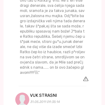
ovo tad u Ratka g*vno. Ne s*eri više
dragi đenerale, sva ćelija njega sada
moli, sramota je za takva junaka, sav
usran,žalosna mu majka. Odj*bite ba
gro izdajnička veli njima tada đenera
le, takav š*pak,ej šta se sada može, r
epubliku spasavaj nam bože! J*bala t
e Ratko republika, Šešelj njemu čep u
š*pak meće, stisni gu*u,junak đener
ale, ne daj više da izađe smeće! Izbi
Ratko čep ko iz haubice, razli p*roljev
na sve četri strane, smrdljivom se on
ovjenča slavom, da je Mile sad preCj
ednik s nama...... on bi ovo žačepio gl
avom!!!!!\\\"
VUK STRASNI
31.05.2011 09:35:14