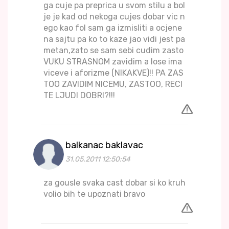
ga cuje pa preprica u svom stilu a bol
je je kad od nekoga cujes dobar vic n
ego kao fol sam ga izmisliti a ocjene
na sajtu pa ko to kaze jao vidi jest pa
metan,zato se sam sebi cudim zasto
VUKU STRASNOM zavidim a lose ima
viceve i aforizme (NIKAKVE)!! PA ZAS
TOO ZAVIDIM NICEMU, ZASTOO, RECI
TE LJUDI DOBRI?!!!
balkanac baklavac
31.05.2011 12:50:54
za gousle svaka cast dobar si ko kruh
volio bih te upoznati bravo