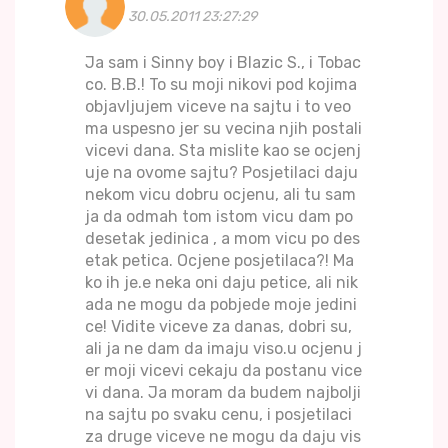
30.05.2011 23:27:29
Ja sam i Sinny boy i Blazic S., i Tobac
co. B.B.! To su moji nikovi pod kojima
objavljujem viceve na sajtu i to veo
ma uspesno jer su vecina njih postali
vicevi dana. Sta mislite kao se ocjenj
uje na ovome sajtu? Posjetilaci daju
nekom vicu dobru ocjenu, ali tu sam
ja da odmah tom istom vicu dam po
desetak jedinica , a mom vicu po des
etak petica. Ocjene posjetilaca?! Ma
ko ih je.e neka oni daju petice, ali nik
ada ne mogu da pobjede moje jedini
ce! Vidite viceve za danas, dobri su,
ali ja ne dam da imaju viso.u ocjenu j
er moji vicevi cekaju da postanu vice
vi dana. Ja moram da budem najbolji
na sajtu po svaku cenu, i posjetilaci
za druge viceve ne mogu da daju vis