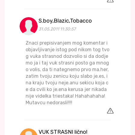
S.boy,Blazic,Tobacco
31.05.2011 11:30:57
Znaci prepisivanjem mog komentar i
objavljivanje istog pod nikom tog tvo
g vuka strasnod dozvolio si da dodje
mo ja i taj vuk strasni posto ga mnog
o volis, da ti nategnemo prvo ma.her,
zatim tvoju zenicu koju slabo je.es, i
na kraju tvoju neje.anu sekicu koja c
e da cvili ko je.ena kerusa jer nikada
nije videlka triestaka! Hahahahaha!
Mutavcu nedorasli!!!!
VUK STRASNI lično!