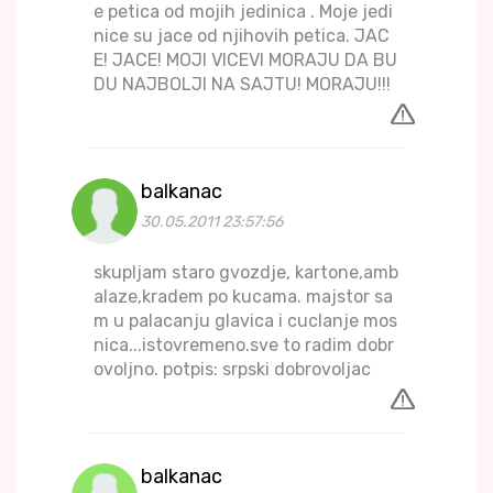
e petica od mojih jedinica . Moje jedi
nice su jace od njihovih petica. JAC
E! JACE! MOJI VICEVI MORAJU DA BU
DU NAJBOLJI NA SAJTU! MORAJU!!!
balkanac
30.05.2011 23:57:56
skupljam staro gvozdje, kartone,amb
alaze,kradem po kucama. majstor sa
m u palacanju glavica i cuclanje mos
nica...istovremeno.sve to radim dobr
ovoljno. potpis: srpski dobrovoljac
balkanac