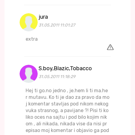
jura
31.05.2011 11:01:27
extra
S.boy,Blazic,Tobacco
31.05.2011 11:18:29
Hej ti go.no jedno , je.hem li ti ma.he
r mutavu. Ko ti je dao za pravo da mo
j komentar stavljas pod nikom nekog
vuka strasnog, a pavijane ?! Pisi ti ko
liko oces na sajtu i pod bilo kojim nik
om , ali nikada, nikada vise da nisi pr
episao moj komentar i objavio ga pod