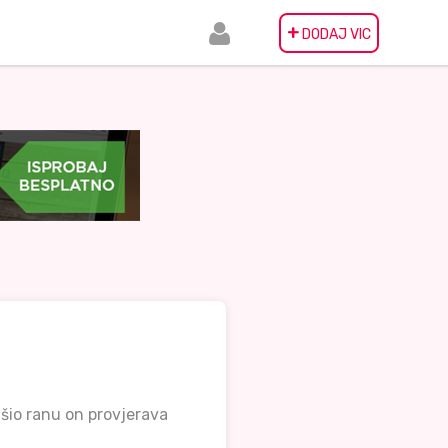
+
DODAJ VIC
šio ranu on provjerava