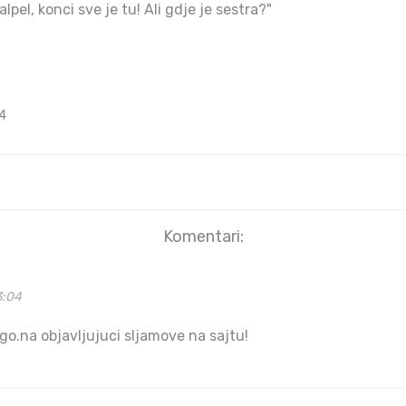
lpel, konci sve je tu! Ali gdje je sestra?"
4
Komentari:
3:04
go.na objavljujuci sljamove na sajtu!