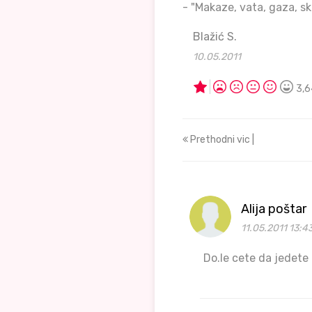
- "Makaze, vata, gaza, ska
Blažić S.
10.05.2011
3,6
Prethodni vic |
Alija poštar
11.05.2011 13:4
Do.le cete da jedete 