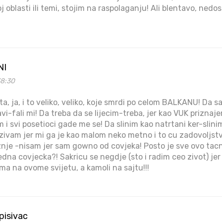
 oblasti ili temi, stojim na raspolaganju! Ali blentavo, ned
NI
38:30
a, ja, i to veliko, veliko, koje smrdi po celom BALKANU! Da
avi-fali mi! Da treba da se lijecim-treba, jer kao VUK priznaj
 i svi posetioci gade me se! Da slinim kao natrtani ker-slin
ivam jer mi ga je kao malom neko metno i to cu zadovoljstv
nje -nisam jer sam gowno od covjeka! Posto je sve ovo tac
edna covjecka?! Sakricu se negdje (sto i radim ceo zivot) jer
a na ovome svijetu, a kamoli na sajtu!!!
episivac