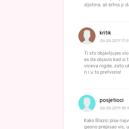
sljotina, ali bitno j
kritik
06.05.2011 17:5
Ti sto objavljujes vi
es da objavis kad si
viceva nigde, zato uk
n i u to pretvorio!
posjetioci
06.05.2011 18:1
Kako Blazic pise najv
gesno prepisao vic, u