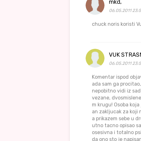
mkd,
06.05.2011 23:
chuck noris koristi 
VUK STRAS
06.05.2011 23:
Komentar ispod objavl
ada sam ga procitao,
nepobitno vidi iz sad
vezane, dvosmislene, 
m krugu! Osoba koja 
an zakljucak za koji
a prikazem sebe u dr
utno tacno opisao sa
osesivna i totalno ps
da ono sto je napisa