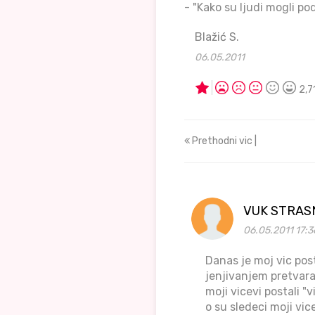
- "Kako su ljudi mogli p
Blažić S.
06.05.2011
2,7
Prethodni vic |
VUK STRAS
06.05.2011 17:3
Danas je moj vic pos
jenjivanjem pretvara
moji vicevi postali 
o su sledeci moji vic