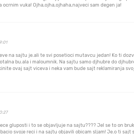
r da ocrnim vuka! Ojha,ojha,ojhaha,najveci sam degen ja!
9:01
ceve na sajtu je.ali te svi posetioci mutavcu jedan! Ko ti dozv
 totalna bu.ala i maloumnik. Na sajtu samo djhubre do djhubr
inite ovaj sajt viceva i neka vam bude sajt reklamiranja svoj
0:27
ece gluposti i to se objavljuje na sajtu???? Jel se to on bruka
bacio svoje reci i na sajtu objavili obicam sljam! Je.o ti sajt 