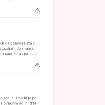
oli da odabires sta c
eta,sljam do sljama,
ih sponzora , jer se o
 socijalizmu ili je po
sa ovakvim ad.ini.trat