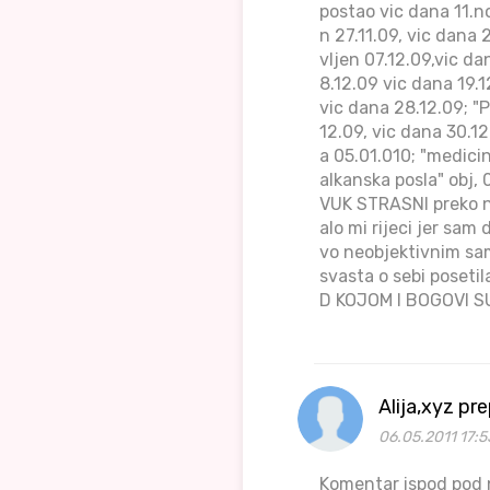
postao vic dana 11.no
n 27.11.09, vic dana 
vljen 07.12.09,vic da
8.12.09 vic dana 19.1
vic dana 28.12.09; "P
12.09, vic dana 30.12
a 05.01.010; "medicin
alkanska posla" obj,
VUK STRASNI preko no
alo mi rijeci jer sam 
vo neobjektivnim s
svasta o sebi posetil
D KOJOM I BOGOVI SU
Alija,xyz pr
06.05.2011 17:5
Komentar ispod pod n