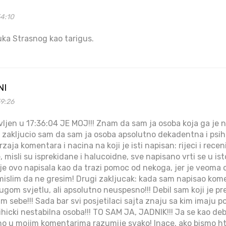
54:10
Vuka Strasnog kao tarigus.
NI
59:26
jen u 17:36:04 JE MOJ!!! Znam da sam ja osoba koja ga je napi
 zakljucio sam da sam ja osoba apsolutno dekadentna i psihi
rzaja komentara i nacina na koji je isti napisan: rijeci i rec
misli su isprekidane i halucoidne, sve napisano vrti se u ist
je ovo napisala kao da trazi pomoc od nekoga, jer je veoma 
 mislim da ne gresim! Drugi zakljucak: kada sam napisao ko
ugom svjetlu, ali apsolutno neuspesno!!! Debil sam koji je p
m sebe!!! Sada bar svi posjetilaci sajta znaju sa kim imaju p
ihicki nestabilna osoba!!! TO SAM JA, JADNIK!!! Ja se kao de
no u mojim komentarima razumije svako! Inace, ako bismo htj