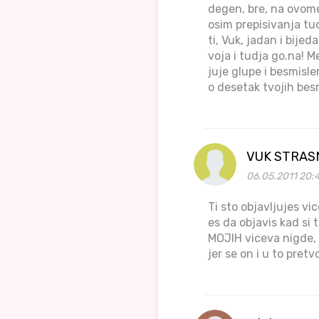
degen, bre, na ovome
osim prepisivanja tu
ti, Vuk, jadan i bijed
voja i tudja go.na! M
juje glupe i besmisl
o desetak tvojih besm
VUK STRAS
06.05.2011 20:
Ti sto objavljujes vi
es da objavis kad si
MOJIH viceva nigde, 
jer se on i u to pretvo