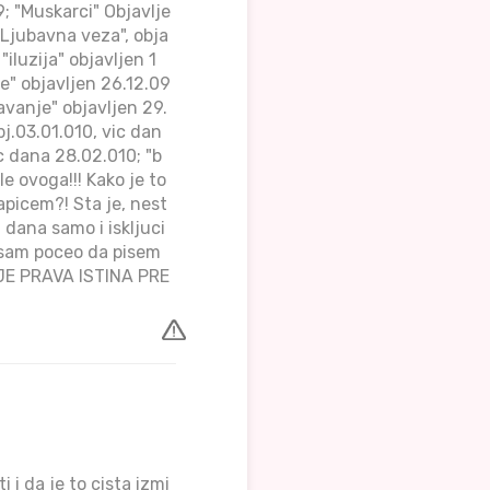
9; "Muskarci" Objavlje
"Ljubavna veza", obja
iluzija" objavljen 1
.e" objavljen 26.12.09
avanje" objavljen 29.
bj.03.01.010, vic dan
ic dana 28.02.010; "b
e ovoga!!! Kako je to
apicem?! Sta je, nest
i dana samo i iskljuci
sam poceo da pisem
TO JE PRAVA ISTINA PRE
i da je to cista izmi