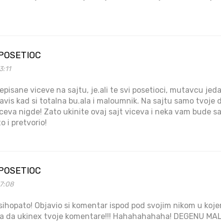
 POSETIOC
3:11
episane viceve na sajtu, je.ali te svi posetioci, mutavcu jeda
javis kad si totalna bu.ala i maloumnik. Na sajtu samo tvoje
viceva nigde! Zato ukinite ovaj sajt viceva i neka vam bude s
 i pretvorio!
 POSETIOC
17:08
 psihopato! Objavio si komentar ispod pod svojim nikom u koj
jta da ukinex tvoje komentare!!! Hahahahahaha! DEGENU MALO