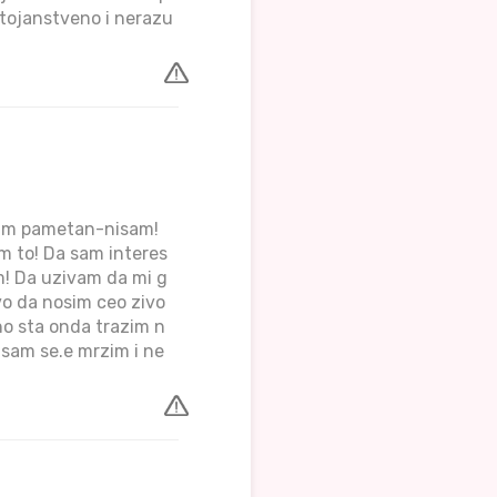
ostojanstveno i nerazu
 sam pametan-nisam!
em to! Da sam interes
im! Da uzivam da mi g
o da nosim ceo zivo
no sta onda trazim n
 sam se.e mrzim i ne