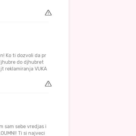
n! Ko ti dozvoli da pr
 djhubre do djhubret
ajt reklamiranja VUKA
em sam sebe vredjas i
UMNI! Ti si najveci