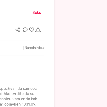
Seks
| Naredni vic
 optuživali da samooc
i: Ako tvrdite da su
bjasnicu vam onda kak
" objavljen 10.11.09,