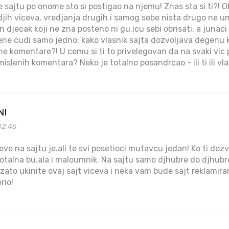
 sajtu po onome sto si postigao na njemu! Znas sta si ti?! O
djih viceva, vredjanja drugih i samog sebe nista drugo ne um
an djecak koji ne zna posteno ni gu.icu sebi obrisati, a junaci 
ene cudi samo jedno: kako vlasnik sajta dozvoljava degenu ka
ene komentare?! U cemu si ti to privelegovan da na svaki vic
islenih komentara? Neko je totalno posandrcao - ili ti ili vl
NI
42:45
ceve na sajtu je.ali te svi posetioci mutavcu jedan! Ko ti dozv
 totalna bu.ala i maloumnik. Na sajtu samo djhubre do djhubr
zato ukinite ovaj sajt viceva i neka vam bude sajt reklamira
rio!