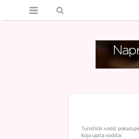
Turistički vodič pokazuj
koja upita vodiča: