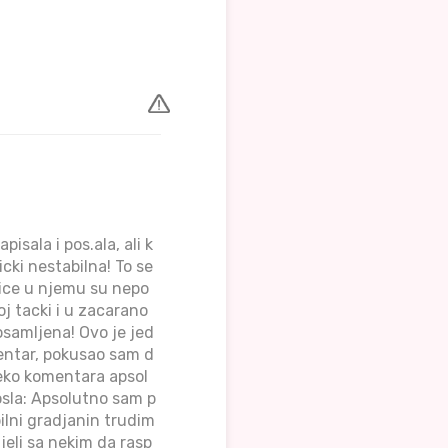
sala i pos.ala, ali k
cki nestabilna! To se
enice u njemu su nepo
oj tacki i u zacarano
osamljena! Ovo je jed
mentar, pokusao sam d
reko komentara apsol
osla: Apsolutno sam p
bilni gradjanin trudim
eli sa nekim da rasp