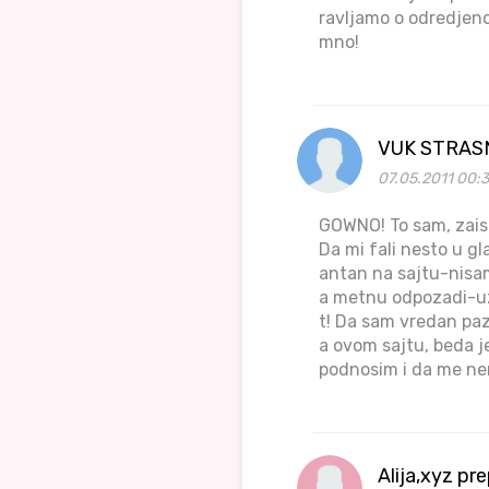
ravljamo o odredjenoj
mno!
VUK STRAS
07.05.2011 00:
GOWNO! To sam, zaist
Da mi fali nesto u gl
antan na sajtu-nisam
a metnu odpozadi-uz
t! Da sam vredan paz
a ovom sajtu, beda j
podnosim i da me nem
Alija,xyz pr