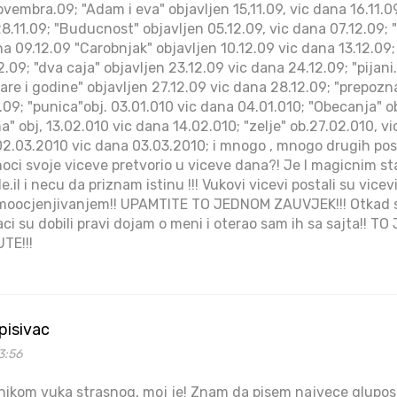
vembra.09; "Adam i eva" objavljen 15,11.09, vic dana 16.11.0
28.11.09; "Buducnost" objavljen 05.12.09, vic dana 07.12.09; 
na 09.12.09 "Carobnjak" objavljen 10.12.09 vic dana 13.12.09; "
2.09; "dva caja" objavljen 23.12.09 vic dana 24.12.09; "pijani
are i godine" objavljen 27.12.09 vic dana 28.12.09; "prepozn
.09; "punica"obj. 03.01.010 vic dana 04.01.010; "Obecanja" o
a" obj, 13.02.010 vic dana 14.02.010; "zelje" ob.27.02.010, v
 02.03.2010 vic dana 03.03.2010; i mnogo , mnogo drugih posl
ci svoje viceve pretvorio u viceve dana?! Je l magicnim st
de.il i necu da priznam istinu !!! Vukovi vicevi postali su vicev
amoocjenjivanjem!! UPAMTITE TO JEDNOM ZAUVJEK!!! Otkad 
aci su dobili pravi dojam o meni i oterao sam ih sa sajta!! 
TE!!!
episivac
3:56
ikom vuka strasnog, moj je! Znam da pisem najvece gluposti 