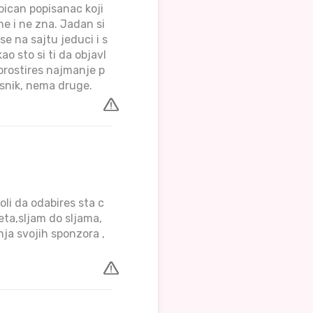
bican popisanac koji
e i ne zna. Jadan si
se na sajtu jeduci i s
o sto si ti da objavl
 prostires najmanje p
asnik, nema druge.
oli da odabires sta c
eta,sljam do sljama,
nja svojih sponzora ,