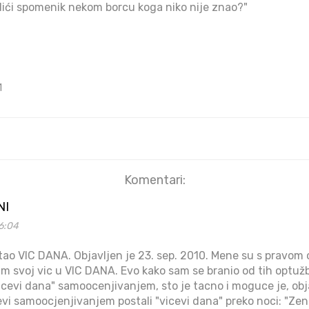
odići spomenik nekom borcu koga niko nije znao?"
1
Komentari:
NI
6:04
tao VIC DANA. Objavljen je 23. sep. 2010. Mene su s pravom
m svoj vic u VIC DANA. Evo kako sam se branio od tih optužb
"vicevi dana" samoocenjivanjem, sto je tacno i moguce je, o
evi samoocjenjivanjem postali "vicevi dana" preko noci: "Zena