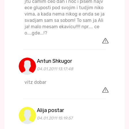
jtu camim ceo dan i noc i pisem najv
ece gluposti pod svojim i tudjim niko
vima, a kada nema nikog e onda se ja
svadjam sam sa sobom! To sam ja Ali
ja! malo mesam ekavicu!!!! npr.... ce
o....gde...!?
Antun Shkugor
04.01.2011 13:17:48
vitz dobar
Alija postar
04.01.2011 15:19:57