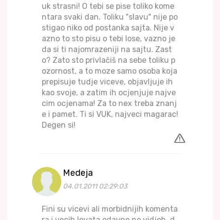
uk strasni! O tebi se pise toliko kome
ntara svaki dan. Toliku "slavu" nije po
stigao niko od postanka sajta. Nije v
azno to sto pisu o tebi lose, vazno je
da si ti najomrazeniji na sajtu. Zast
o? Zato sto privlačiš na sebe toliku p
ozornost, a to moze samo osoba koja
prepisuje tudje viceve, objavljuje ih
kao svoje, a zatim ih ocjenjuje najve
cim ocjenama! Za to nex treba znanj
e i pamet. Ti si VUK, najveci magarac!
Degen si!
Medeja
04.01.2011 02:29:03
Fini su vicevi ali morbidnijih komenta
ra i vecih levata odavno ne vidjeh, d