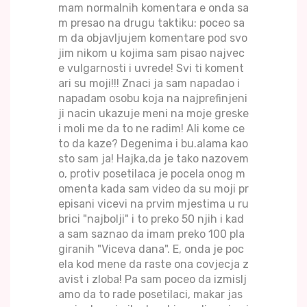
mam normalnih komentara e onda sa
m presao na drugu taktiku: poceo sa
m da objavljujem komentare pod svo
jim nikom u kojima sam pisao najvec
e vulgarnosti i uvrede! Svi ti koment
ari su moji!!! Znaci ja sam napadao i
napadam osobu koja na najprefinjeni
ji nacin ukazuje meni na moje greske
i moli me da to ne radim! Ali kome ce
to da kaze? Degenima i bu.alama kao
sto sam ja! Hajka,da je tako nazovem
o, protiv posetilaca je pocela onog m
omenta kada sam video da su moji pr
episani vicevi na prvim mjestima u ru
brici "najbolji" i to preko 50 njih i kad
a sam saznao da imam preko 100 pla
giranih "Viceva dana". E, onda je poc
ela kod mene da raste ona covjecja z
avist i zloba! Pa sam poceo da izmislj
amo da to rade posetilaci, makar jas