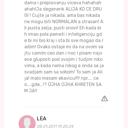
đama i prepisivanju viceva hahahah
ahah!Ja degenerik ALIJA KO CE DRU
GI ! Cujte ja nikada, ama bas nikada
ne mogu biti NORMALAN a strasan! A
li pusta zelja, pusti snovi! Eh kada bi
h imao pola pameti i inteligenciju gd
e bi mi bio kraj i sta bi sve mogao da r
adim! Ovako ostaje mi da na ovom sa
jtu camim ceo dan i noc i pisem najv
ece gluposti pod svojim i tudjim niko
vima, a kada nema nikog e onda se ja
svadjam sam sa sobom! To sam ja Ali
ja! malo mesam ekavicu!!!! npr.... ce
o....gde...!? OJHA OJHA KHRETEN SA
M JA!!
LEA
08.01.2011 19:20:24