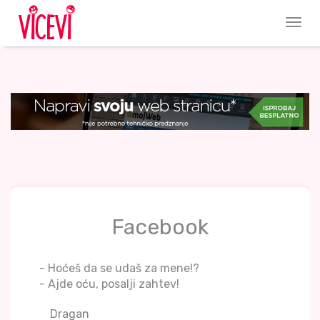
Facebook
- Hoćeš da se udaš za mene!?
- Ajde oću, posalji zahtev!
Dragan