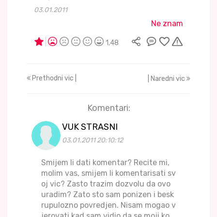
03.01.2011
Ne znam
1,48
Prethodni vic |
| Naredni vic
Komentari:
VUK STRASNI
03.01.2011 20:10:12
Smijem li dati komentar? Recite mi,
molim vas, smijem li komentarisati sv
oj vic? Zasto trazim dozvolu da ovo
uradim? Zato sto sam ponizen i besk
rupulozno povredjen. Nisam mogao v
jerovati kad sam vidio da se moji ko