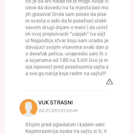
no je da oni nikad ne bi mogli svoje vi
ceve da dovedu na ta mjesta bez mo
jih glasova! Onda sam poceo da pise
m svasta o sebi da bi posetioci stekli
sasvim drugi dojam o meni i da unist
im svoj prepisivacki "uspjeh" na sajt
u! Najpodlija stvar koju sam uradio je
davajuci svojim vicevima svaki dan p
o desetak petica, unapredio sam ih s
a ocjenama od 1.85 na 3.60! Ovo je m
oja ispovest pred posetiocima sajta z
a sve go.narije koje radim na sajtu!!!
VUK STRASNI
04.01.2011 01:03:49
Stojim pred ogledalom i kažem sebi:
Najomrazenija osoba na sajtu si ti, V