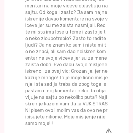
mentari na moje viceve objavljuju na
sajtu. Od koga i zasto? Ja sam najne
iskrenije davao komentare na svoje v
iceve jer su me zaista nasmijali. Reci
te mi sta ima lose u tome i zasto je t
o neko zloupotrebio? Zasto to radite
ljudi? Ja ne znam ko sam i nista mi t
o ne znaci, ali sam dao neiskren kom
entar na svoje viceve jer su za mene
zaista dobri. Evo dacu svoje misljene
iskreno i za ovaj vic: Grozan je, jer ne
kazuje mnogo! To je moje licno mislje
nje i sta sad ja treba da zbog toga is
pastam i moj komentar neko da obja
vljuje na sajtu po nekoliko puta? Naji
skrenije kazem vam da ja VUK STRAS
NI pisem ovo i molim vas da ovo ne pr
ipisujete nikome. Moje misljenje nije
samo moje!!!