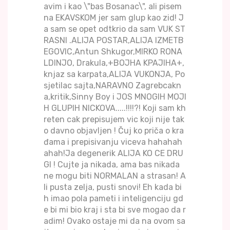
avim i kao \"bas Bosanac\", ali pisem
na EKAVSKOM jer sam glup kao zid! J
a sam se opet odtkrio da sam VUK ST
RASNI .ALIJA POSTAR,ALIJA IZMETB
EGOVIC,Antun Shkugor,MIRKO RONA
LDINJO, Drakula,+BOJHA KPAJIHA+,
knjaz sa karpata,ALIJA VUKONJA, Po
sjetilac sajta,NARAVNO Zagrebcakn
a,kritik,Sinny Boy i JOS MNOGIH MOJI
H GLUPIH NICKOVA.....!!!!?! Koji sam kh
reten cak prepisujem vic koji nije tak
o davno objavljen ! Čuj ko priča o kra
đama i prepisivanju viceva hahahah
ahah!Ja degenerik ALIJA KO CE DRU
GI ! Cujte ja nikada, ama bas nikada
ne mogu biti NORMALAN a strasan! A
li pusta zelja, pusti snovi! Eh kada bi
h imao pola pameti i inteligenciju gd
e bi mi bio kraj i sta bi sve mogao da r
adim! Ovako ostaje mi da na ovom sa