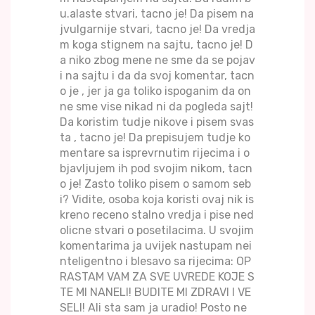
u.alaste stvari, tacno je! Da pisem na
jvulgarnije stvari, tacno je! Da vredja
m koga stignem na sajtu, tacno je! D
a niko zbog mene ne sme da se pojav
i na sajtu i da da svoj komentar, tacn
o je , jer ja ga toliko ispoganim da on
ne sme vise nikad ni da pogleda sajt!
Da koristim tudje nikove i pisem svas
ta , tacno je! Da prepisujem tudje ko
mentare sa isprevrnutim rijecima i o
bjavljujem ih pod svojim nikom, tacn
o je! Zasto toliko pisem o samom seb
i? Vidite, osoba koja koristi ovaj nik is
kreno receno stalno vredja i pise ned
olicne stvari o posetilacima. U svojim
komentarima ja uvijek nastupam nei
nteligentno i blesavo sa rijecima: OP
RASTAM VAM ZA SVE UVREDE KOJE S
TE MI NANELI! BUDITE MI ZDRAVI I VE
SELI! Ali sta sam ja uradio! Posto ne