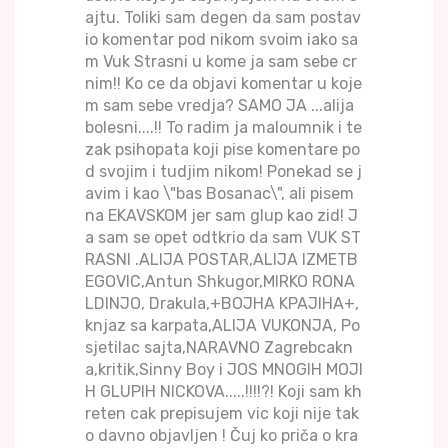
ajtu. Toliki sam degen da sam postav
io komentar pod nikom svoim iako sa
m Vuk Strasni u kome ja sam sebe cr
nim!! Ko ce da objavi komentar u koje
m sam sebe vredja? SAMO JA ...alija
bolesni....!! To radim ja maloumnik i te
zak psihopata koji pise komentare po
d svojim i tudjim nikom! Ponekad se j
avim i kao \"bas Bosanac\", ali pisem
na EKAVSKOM jer sam glup kao zid! J
a sam se opet odtkrio da sam VUK ST
RASNI .ALIJA POSTAR,ALIJA IZMETB
EGOVIC,Antun Shkugor,MIRKO RONA
LDINJO, Drakula,+BOJHA KPAJIHA+,
knjaz sa karpata,ALIJA VUKONJA, Po
sjetilac sajta,NARAVNO Zagrebcakn
a,kritik,Sinny Boy i JOS MNOGIH MOJI
H GLUPIH NICKOVA.....!!!!?! Koji sam kh
reten cak prepisujem vic koji nije tak
o davno objavljen ! Čuj ko priča o kra