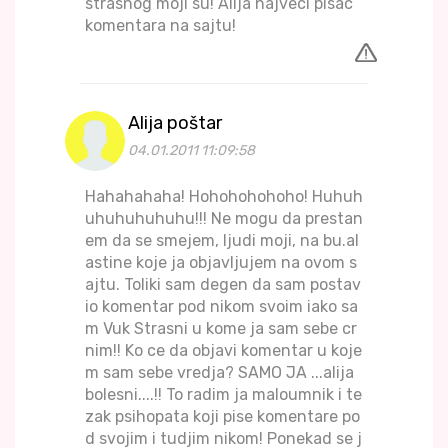
strasnog moji su! Alija najveci pisac
komentara na sajtu!
Alija poštar
04.01.2011 11:09:58
Hahahahaha! Hohohohohoho! Huhuh
uhuhuhuhuhu!!! Ne mogu da prestan
em da se smejem, ljudi moji, na bu.al
astine koje ja objavljujem na ovom s
ajtu. Toliki sam degen da sam postav
io komentar pod nikom svoim iako sa
m Vuk Strasni u kome ja sam sebe cr
nim!! Ko ce da objavi komentar u koje
m sam sebe vredja? SAMO JA ...alija
bolesni....!! To radim ja maloumnik i te
zak psihopata koji pise komentare po
d svojim i tudjim nikom! Ponekad se j