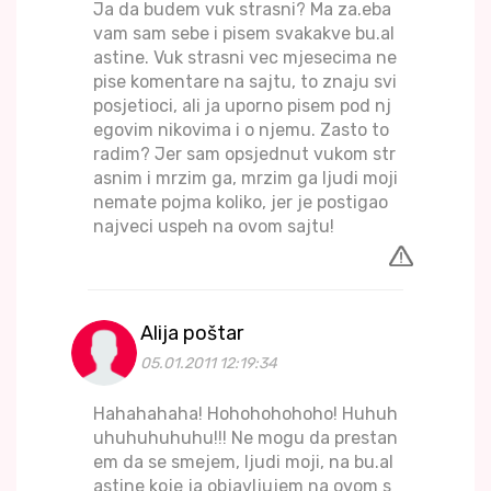
Ja da budem vuk strasni? Ma za.eba
vam sam sebe i pisem svakakve bu.al
astine. Vuk strasni vec mjesecima ne
pise komentare na sajtu, to znaju svi
posjetioci, ali ja uporno pisem pod nj
egovim nikovima i o njemu. Zasto to
radim? Jer sam opsjednut vukom str
asnim i mrzim ga, mrzim ga ljudi moji
nemate pojma koliko, jer je postigao
najveci uspeh na ovom sajtu!
Alija poštar
05.01.2011 12:19:34
Hahahahaha! Hohohohohoho! Huhuh
uhuhuhuhuhu!!! Ne mogu da prestan
em da se smejem, ljudi moji, na bu.al
astine koje ja objavljujem na ovom s