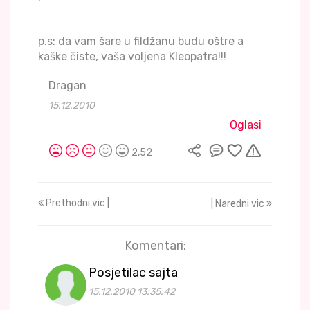
p.s: da vam šare u fildžanu budu oštre a
kaške čiste, vaša voljena Kleopatra!!!
Dragan
15.12.2010
Oglasi
2,52
Prethodni vic |
| Naredni vic
Komentari:
Posjetilac sajta
15.12.2010 13:35:42