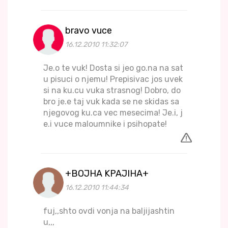
bravo vuce
16.12.2010 11:32:07
Je.o te vuk! Dosta si jeo go.na na sat
u pisuci o njemu! Prepisivac jos uvek
si na ku.cu vuka strasnog! Dobro, do
bro je.e taj vuk kada se ne skidas sa
njegovog ku.ca vec mesecima! Je.i, j
e.i vuce maloumnike i psihopate!
+BOJHA KPAJIHA+
16.12.2010 11:44:34
fuj,,shto ovdi vonja na baljijashtin
u,,,