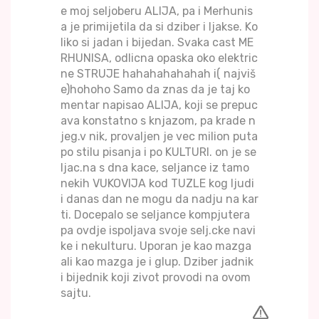
e moj seljoberu ALIJA, pa i Merhunis
a je primijetila da si dziber i ljakse. Ko
liko si jadan i bijedan. Svaka cast ME
RHUNISA, odlicna opaska oko elektric
ne STRUJE hahahahahahah i( najviš
e)hohoho Samo da znas da je taj ko
mentar napisao ALIJA, koji se prepuc
ava konstatno s knjazom, pa krade n
jeg.v nik, provaljen je vec milion puta
po stilu pisanja i po KULTURI. on je se
ljac.na s dna kace, seljance iz tamo
nekih VUKOVIJA kod TUZLE kog ljudi
i danas dan ne mogu da nadju na kar
ti. Docepalo se seljance kompjutera
pa ovdje ispoljava svoje selj.cke navi
ke i nekulturu. Uporan je kao mazga
ali kao mazga je i glup. Dziber jadnik
i bijednik koji zivot provodi na ovom
sajtu.