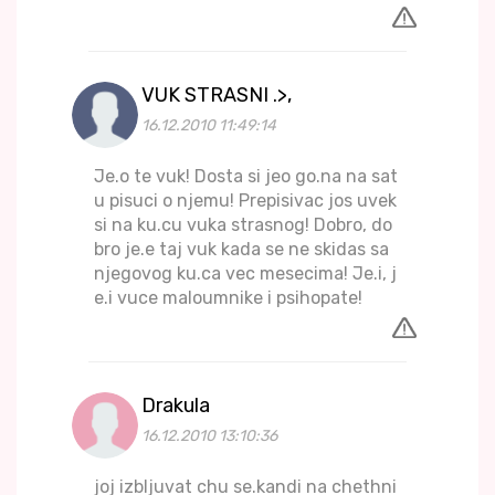
VUK STRASNI .>,
16.12.2010 11:49:14
Je.o te vuk! Dosta si jeo go.na na sat
u pisuci o njemu! Prepisivac jos uvek
si na ku.cu vuka strasnog! Dobro, do
bro je.e taj vuk kada se ne skidas sa
njegovog ku.ca vec mesecima! Je.i, j
e.i vuce maloumnike i psihopate!
Drakula
16.12.2010 13:10:36
joj izbljuvat chu se.kandi na chethni