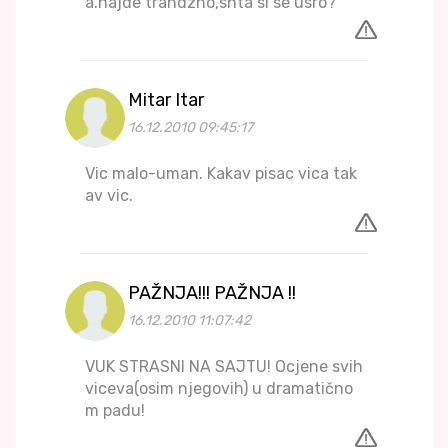
a.hajde trandzho,shta si se usro?
Mitar Itar
16.12.2010 09:45:17
Vic malo-uman. Kakav pisac vica tak
av vic.
PAŽNJA!!! PAŽNJA !!
16.12.2010 11:07:42
VUK STRASNI NA SAJTU! Ocjene svih
viceva(osim njegovih) u dramatično
m padu!