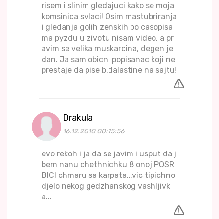
risem i slinim gledajuci kako se moja
komsinica svlaci! Osim mastubriranja
i gledanja golih zenskih po casopisa
ma pyzdu u zivotu nisam video, a pr
avim se velika muskarcina, degen je
dan. Ja sam obicni popisanac koji ne
prestaje da pise b.dalastine na sajtu!
Drakula
16.12.2010 00:15:56
evo rekoh i ja da se javim i usput da j
bem nanu chethnichku 8 onoj POSR
BICI chmaru sa karpata...vic tipichno
djelo nekog gedzhanskog vashljivk
a...