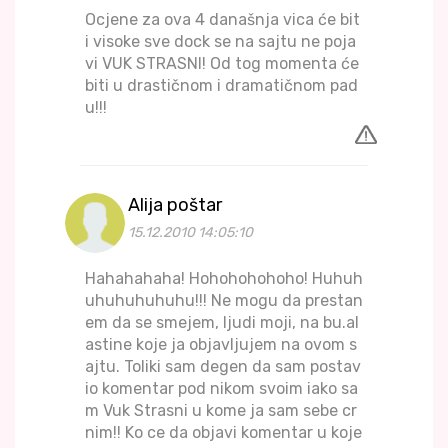
Ocjene za ova 4 današnja vica će bit
i visoke sve dock se na sajtu ne poja
vi VUK STRASNI! Od tog momenta će
biti u drastičnom i dramatičnom pad
u!!!
Alija poštar
15.12.2010 14:05:10
Hahahahaha! Hohohohohoho! Huhuh
uhuhuhuhuhu!!! Ne mogu da prestan
em da se smejem, ljudi moji, na bu.al
astine koje ja objavljujem na ovom s
ajtu. Toliki sam degen da sam postav
io komentar pod nikom svoim iako sa
m Vuk Strasni u kome ja sam sebe cr
nim!! Ko ce da objavi komentar u koje