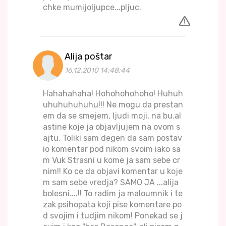
chke mumijoljupce...pljuc.
Alija poštar
16.12.2010 14:48:44
Hahahahaha! Hohohohohoho! Huhuh
uhuhuhuhuhu!!! Ne mogu da prestan
em da se smejem, ljudi moji, na bu.al
astine koje ja objavljujem na ovom s
ajtu. Toliki sam degen da sam postav
io komentar pod nikom svoim iako sa
m Vuk Strasni u kome ja sam sebe cr
nim!! Ko ce da objavi komentar u koje
m sam sebe vredja? SAMO JA ...alija
bolesni....!! To radim ja maloumnik i te
zak psihopata koji pise komentare po
d svojim i tudjim nikom! Ponekad se j