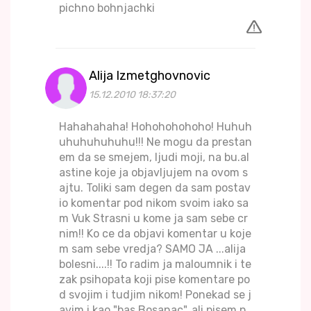
pichno bohnjachki
Alija Izmetghovnovic
15.12.2010 18:37:20
Hahahahaha! Hohohohohoho! Huhuh
uhuhuhuhuhu!!! Ne mogu da prestan
em da se smejem, ljudi moji, na bu.al
astine koje ja objavljujem na ovom s
ajtu. Toliki sam degen da sam postav
io komentar pod nikom svoim iako sa
m Vuk Strasni u kome ja sam sebe cr
nim!! Ko ce da objavi komentar u koje
m sam sebe vredja? SAMO JA ...alija
bolesni....!! To radim ja maloumnik i te
zak psihopata koji pise komentare po
d svojim i tudjim nikom! Ponekad se j
avim i kao "bas Bosanac", ali pisem n