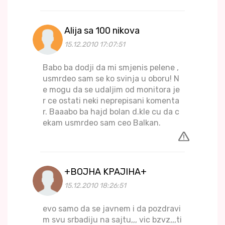
Alija sa 100 nikova
15.12.2010 17:07:51
Babo ba dodji da mi smjenis pelene ,
usmrdeo sam se ko svinja u oboru! N
e mogu da se udaljim od monitora je
r ce ostati neki neprepisani komenta
r. Baaabo ba hajd bolan d.kle cu da c
ekam usmrdeo sam ceo Balkan.
+BOJHA KPAJIHA+
15.12.2010 18:26:51
evo samo da se javnem i da pozdravi
m svu srbadiju na sajtu,,, vic bzvz,,,ti