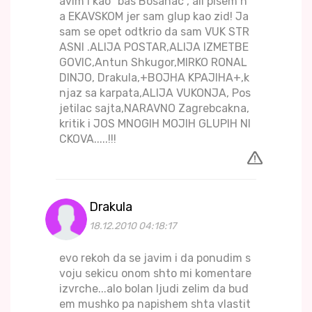
avim i kao "bas Bosanac", ali pisem n
a EKAVSKOM jer sam glup kao zid! Ja
sam se opet odtkrio da sam VUK STR
ASNI .ALIJA POSTAR,ALIJA IZMETBE
GOVIC,Antun Shkugor,MIRKO RONAL
DINJO, Drakula,+BOJHA KPAJIHA+,k
njaz sa karpata,ALIJA VUKONJA, Pos
jetilac sajta,NARAVNO Zagrebcakna,
kritik i JOS MNOGIH MOJIH GLUPIH NI
CKOVA.....!!!
Drakula
18.12.2010 04:18:17
evo rekoh da se javim i da ponudim s
voju sekicu onom shto mi komentare
izvrche...alo bolan ljudi zelim da bud
em mushko pa napishem shta vlastit