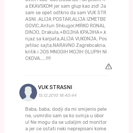
a EKAVSKOM jer sam glup kao zid! Ja
sam se opet odtkrio da sam VUK STR
ASNI .ALIJA POSTAR,ALIJA IZMETBE
GOVIC,Antun Shkugor,MIRKO RONAL
DINJO, Drakula,+BOJHA KPAJIHA+,k
njaz sa karpata,ALIJA VUKONJA, Pos
jetilac sajta,NARAVNO Zagrebcakna,
kritik i JOS MNOGIH MOJIH GLUPIH NI
CKOVA.....!!!!
VUK STRASNI
15.12.2010 18:40:44
Baba, baba, dodji da mi smijenis pele
ne, usmrdio sam se ko svinja u obor
u! Ne mogu da se udaljim od monitor
a jer ce ostati neki neprepisani kome