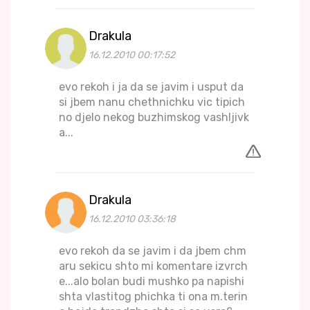
Drakula
16.12.2010 00:17:52
evo rekoh i ja da se javim i usput da
si jbem nanu chethnichku vic tipich
no djelo nekog buzhimskog vashljivk
a...
Drakula
16.12.2010 03:36:18
evo rekoh da se javim i da jbem chm
aru sekicu shto mi komentare izvrch
e...alo bolan budi mushko pa napishi
shta vlastitog phichka ti ona m.terin