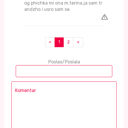
og phichka mi ona m.terina.ja sam tr
andzho i usro sam se.
«
1
2
»
Poslao/Poslala