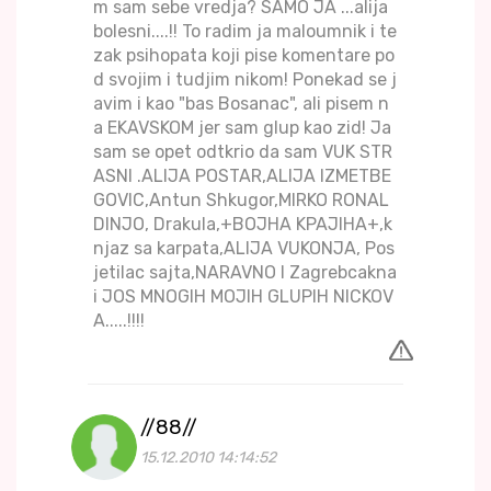
m sam sebe vredja? SAMO JA ...alija
bolesni....!! To radim ja maloumnik i te
zak psihopata koji pise komentare po
d svojim i tudjim nikom! Ponekad se j
avim i kao "bas Bosanac", ali pisem n
a EKAVSKOM jer sam glup kao zid! Ja
sam se opet odtkrio da sam VUK STR
ASNI .ALIJA POSTAR,ALIJA IZMETBE
GOVIC,Antun Shkugor,MIRKO RONAL
DINJO, Drakula,+BOJHA KPAJIHA+,k
njaz sa karpata,ALIJA VUKONJA, Pos
jetilac sajta,NARAVNO I Zagrebcakna
i JOS MNOGIH MOJIH GLUPIH NICKOV
A.....!!!!
//88//
15.12.2010 14:14:52