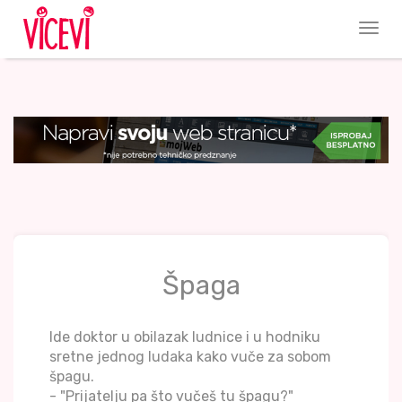
Špaga
Ide doktor u obilazak ludnice i u hodniku
sretne jednog ludaka kako vuče za sobom
špagu.
- "Prijatelju pa što vučeš tu špagu?"