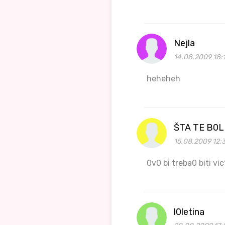
Nejla
14.08.2009 18:1
heheheh
ŠTA TE B0L
15.08.2009 12:3
0v0 bi treba0 biti vic
l0letina