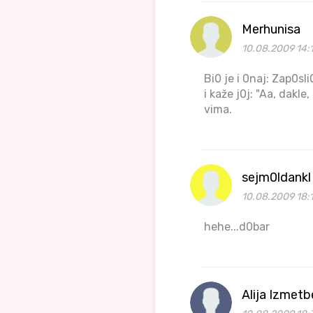
Merhunisa
10.08.2009 14:
Bi0 je i 0naj: Zap0s
i kaže j0j: "Aa, dakle
vima.
sejm0ldankl
10.08.2009 18:
hehe...d0bar
Alija Izmet