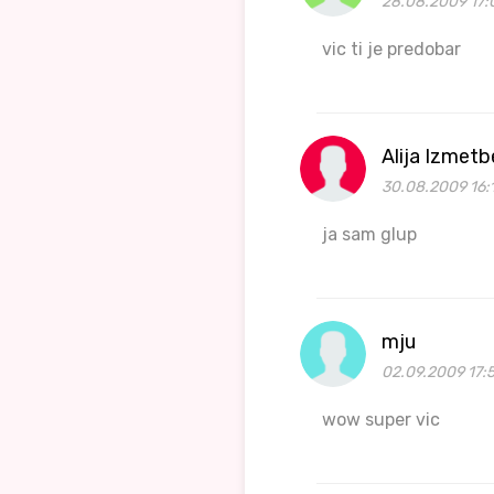
28.08.2009 17:
vic ti je predobar
Alija Izmet
30.08.2009 16:
ja sam glup
mju
02.09.2009 17:
wow super vic