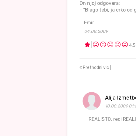
On njoj odgovara:
- "Blago tebi, ja crko od g
Emir
04.08.2009
4,5
Prethodni vic |
Alija Izmet
10.08.2009 01:
REALIST0, reci REALI