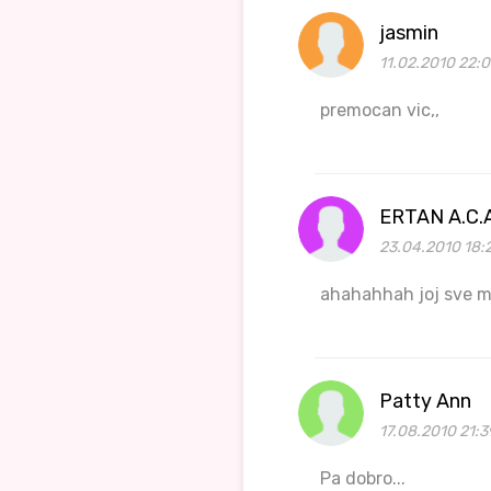
jasmin
11.02.2010 22:
premocan vic,,
ERTAN A.C.
23.04.2010 18:
ahahahhah joj sve mi
Patty Ann
17.08.2010 21:3
Pa dobro...