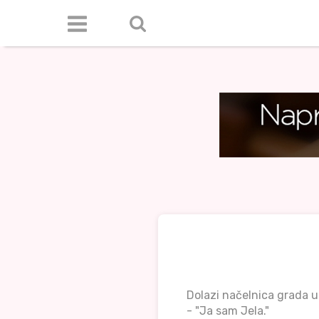
Dolazi načelnica grada u
- "Ja sam Jela."