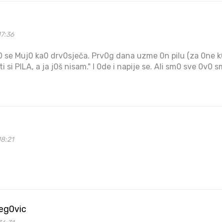
17:36
li0 se Muj0 ka0 drv0sječa. Prv0g dana uzme 0n pilu (za 0ne k0
, ti si PILA, a ja j0š nisam." I 0de i napije se. Ali sm0 sve 0v0 
18:21
beg0vic