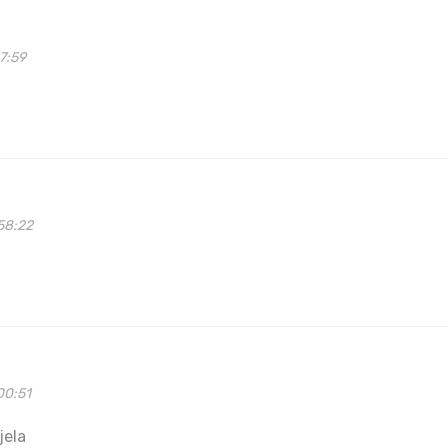
7:59
58:22
00:51
jela