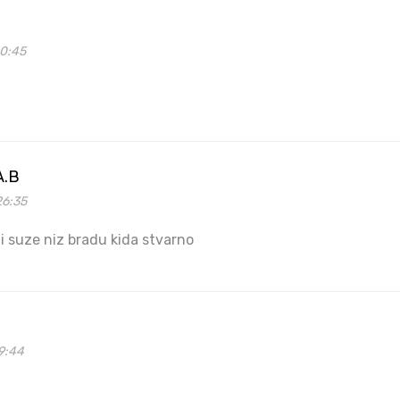
00:45
A.B
26:35
 suze niz bradu kida stvarno
9:44