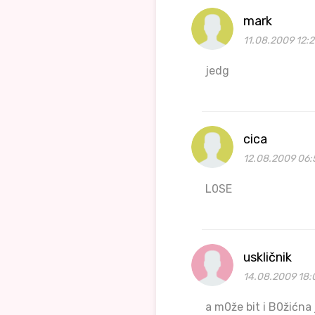
mark
11.08.2009 12:2
jedg
cica
12.08.2009 06:
L0SE
uskličnik
14.08.2009 18:
a m0že bit i B0žićna 