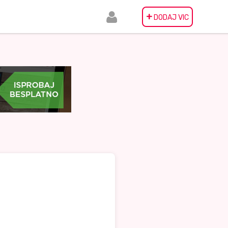
+
DODAJ VIC