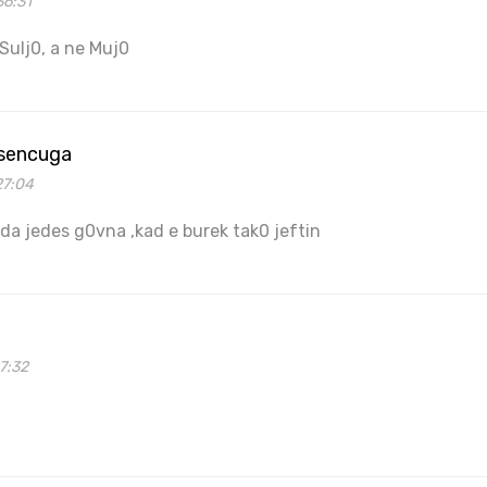
36:31
 Sulj0, a ne Muj0
sencuga
27:04
 da jedes g0vna ,kad e burek tak0 jeftin
7:32