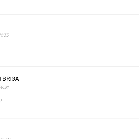
1:35
I BRIGA
9:31
?