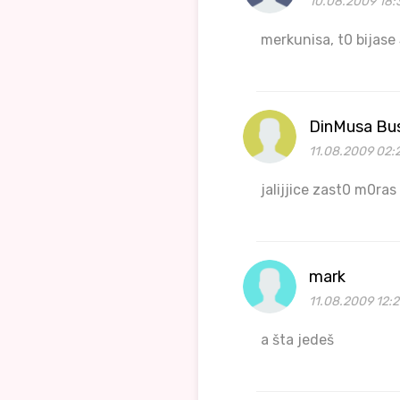
10.08.2009 18:
merkunisa, t0 bijase
DinMusa Bu
11.08.2009 02:
jalijjice zast0 m0ras
mark
11.08.2009 12:2
a šta jedeš