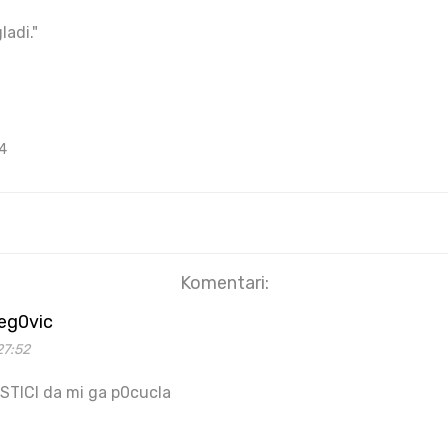
ladi."
4
Komentari:
beg0vic
27:52
STICI da mi ga p0cucla