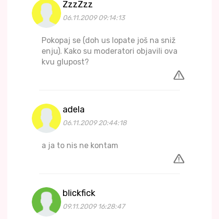
ZzzZzz
06.11.2009 09:14:13
Pokopaj se (doh us lopate još na sniž
enju). Kako su moderatori objavili ova
kvu glupost?
adela
06.11.2009 20:44:18
a ja to nis ne kontam
blickfick
09.11.2009 16:28:47