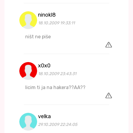
ninokl8
18.10.2009 19:33:11
ništ ne piše
x0x0
18.10.2009 23:43:31
licim ti ja na hakera??AA??
velka
29.10.2009 22:24:05