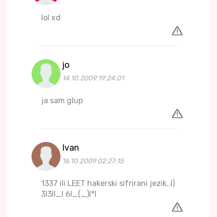
lol xd
jo
14.10.2009 19:24:01
ja sam glup
Ivan
16.10.2009 02:27:15
1337 ili LEET hakerski sifrirani jezik..I)
3I3II_I 6I_(_)I*I