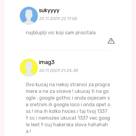
sukyyyy
25.11.2009 22:11:58
najbluplji vic koji sam procitala
imag3
26.11.2009 21:24:38
0vo kucaj na nekoj stranici za progra
mere a ne za viceve ! ukucaj ti na go
ogle : google gothic i onda osjecam s
e sretnim ili google loco i onda opet o
ss ! ima ih kolko hoces i taj tvoj 1337
!! cc i nemozes ukucat 1337 vec goog
le leet !! cuj hakerska slova hahahah
a !