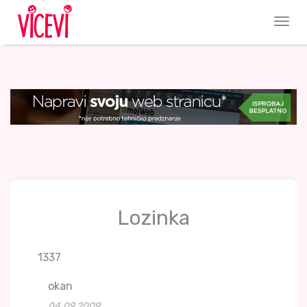
Lozinka
1337
okan
04.09.2009