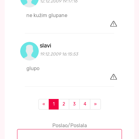
12.12.2009 19:17:16
ne kužim glupane
slavi
19.12.2009 16:15:53
glupo
«
1
2
3
4
»
Poslao/Poslala