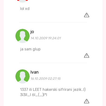
lol xd
jo
14.10.2009 19:24:01
ja sam glup
Ivan
16.10.2009 02:27:15
1337 ili LEET hakerski sifrirani jezik..I)
3I3II_I 6I_(_)I*I