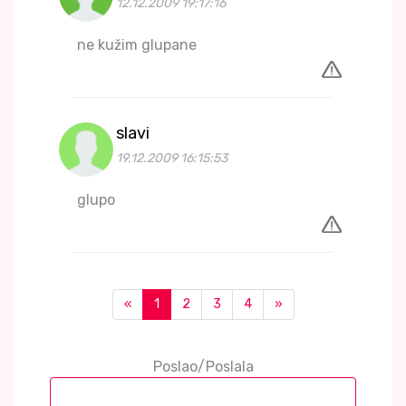
12.12.2009 19:17:16
ne kužim glupane
slavi
19.12.2009 16:15:53
glupo
«
1
2
3
4
»
Poslao/Poslala