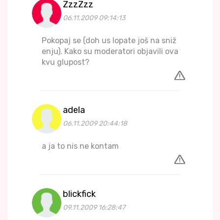
ZzzZzz
06.11.2009 09:14:13
Pokopaj se (doh us lopate još na sniž
enju). Kako su moderatori objavili ova
kvu glupost?
adela
06.11.2009 20:44:18
a ja to nis ne kontam
blickfick
09.11.2009 16:28:47