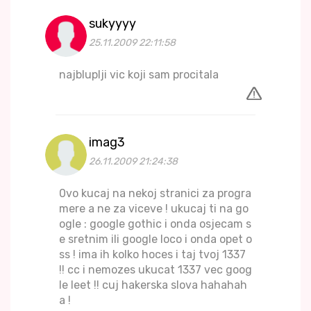
sukyyyy
25.11.2009 22:11:58
najbluplji vic koji sam procitala
imag3
26.11.2009 21:24:38
0vo kucaj na nekoj stranici za progra
mere a ne za viceve ! ukucaj ti na go
ogle : google gothic i onda osjecam s
e sretnim ili google loco i onda opet o
ss ! ima ih kolko hoces i taj tvoj 1337
!! cc i nemozes ukucat 1337 vec goog
le leet !! cuj hakerska slova hahahah
a !