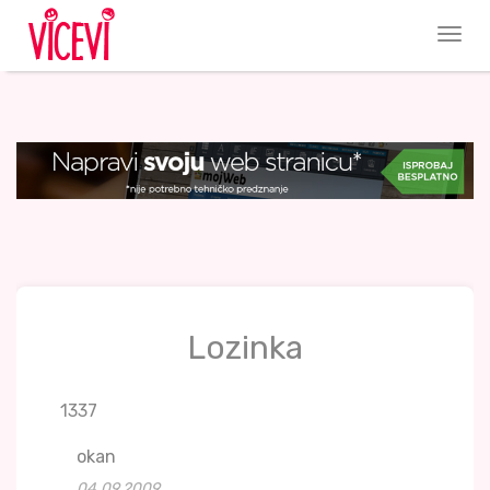
Lozinka
1337
okan
04.09.2009