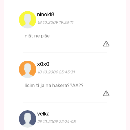
ninokl8
18.10.2009 19:33:11
ništ ne piše
x0x0
18.10.2009 23:43:31
licim ti ja na hakera??AA??
velka
29.10.2009 22:24:05