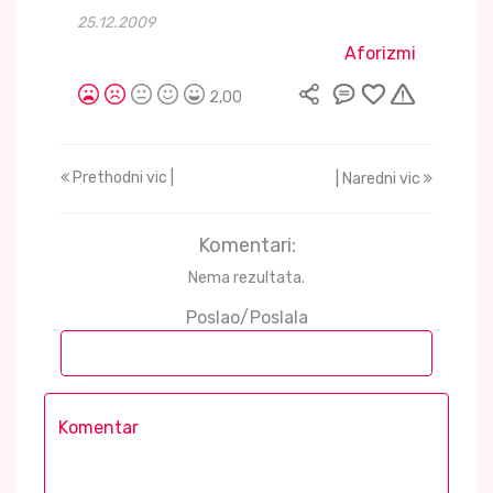
25.12.2009
Aforizmi
2,00
Prethodni vic |
| Naredni vic
Komentari:
Nema rezultata.
Poslao/Poslala