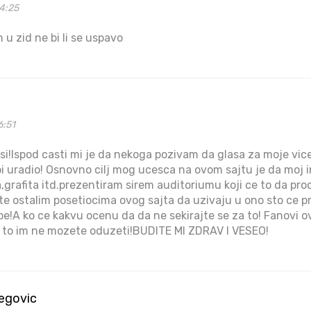
4:25
 u zid ne bi li se uspavo
6:51
a si!Ispod casti mi je da nekoga pozivam da glasa za moje vi
bi uradio! Osnovno cilj mog ucesca na ovom sajtu je da moj i
grafita itd.prezentiram sirem auditoriumu koji ce to da proc
te ostalim posetiocima ovog sajta da uzivaju u ono sto ce pro
be!A ko ce kakvu ocenu da da ne sekirajte se za to! Fanovi o
c i to im ne mozete oduzeti!BUDITE MI ZDRAV I VESEO!
begovic