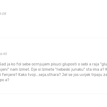
8:08
06:45
ad ja ko fol sebe ocrnjujem pisuci gluposti o sebi a raja "gl
enjeni" nam Izmet. Dje si Izmete "nebeski junaku" sta ima a? 
i fenjere? Kako tvoji...seja,sthara? Jel se jos uvijek trpaju z
po a?