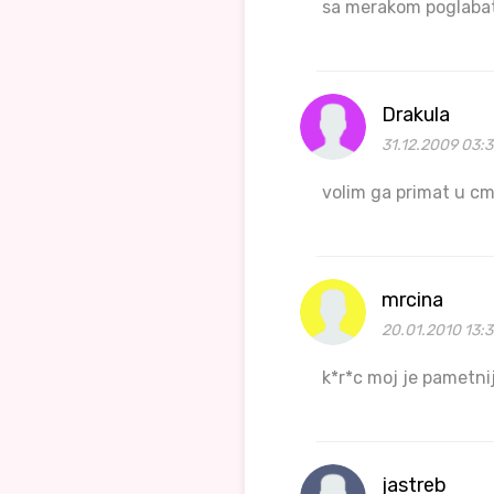
sa merakom poglabat
Drakula
31.12.2009 03:
volim ga primat u c
mrcina
20.01.2010 13:3
k*r*c moj je pametni
jastreb