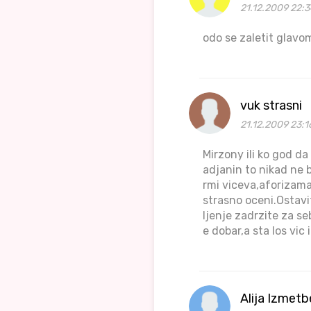
21.12.2009 22:3
odo se zaletit glavom
vuk strasni
21.12.2009 23:1
Mirzony ili ko god d
adjanin to nikad ne 
rmi viceva,aforizama,
strasno oceni.Ostavi
ljenje zadrzite za se
e dobar,a sta los vi
Alija Izmet