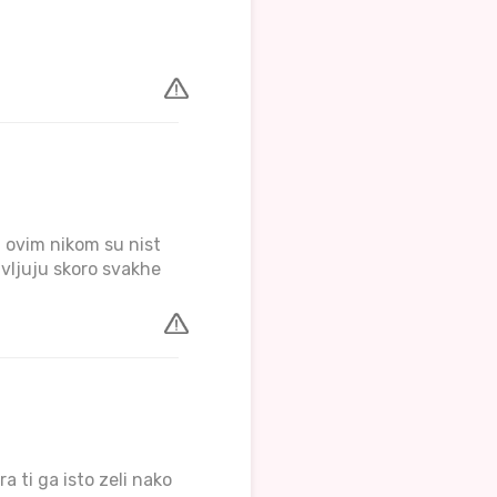
od ovim nikom su nist
avljuju skoro svakhe
 ti ga isto zeli nako