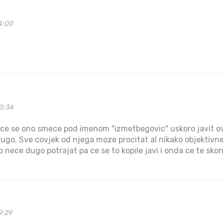
4:00
0:34
a ce se ono smece pod imenom "izmetbegovic" uskoro javit o
drugo. Sve covjek od njega moze procitat al nikako objektivn
o nece dugo potrajat pa ce se to kopile javi i onda ce te sk
9:29