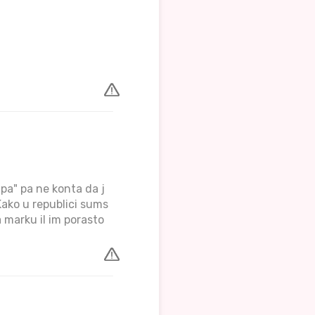
upa" pa ne konta da j
Kako u republici sums
a marku il im porasto