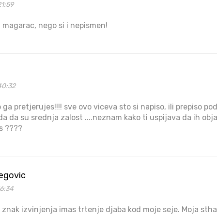
21:59
 magarac, nego si i nepismen!
40:32
 ga pretjerujes!!!! sve ovo viceva sto si napiso, ili prepiso p
a da su srednja zalost ....neznam kako ti uspijava da ih obj
is ????
begovic
56:34
znak izvinjenja imas trtenje djaba kod moje seje. Moja sthara