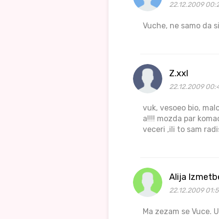
22.12.2009 00:
Vuche, ne samo da si
Z.xxl
22.12.2009 00:
vuk, vesoeo bio, malo
a!!!! mozda par komad
veceri ,ili to sam rad
Alija Izmet
22.12.2009 01:
Ma zezam se Vuce. U 