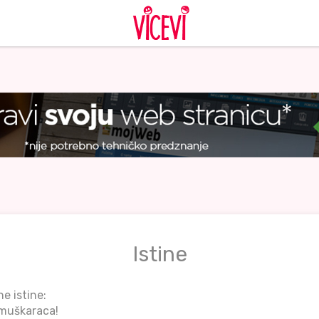
Istine
e istine:
 muškaraca!