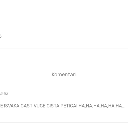
6
Komentari:
25:52
E !SVAKA CAST VUCE!CISTA PETICA! HA,HA,HA,HA,HA,HA...