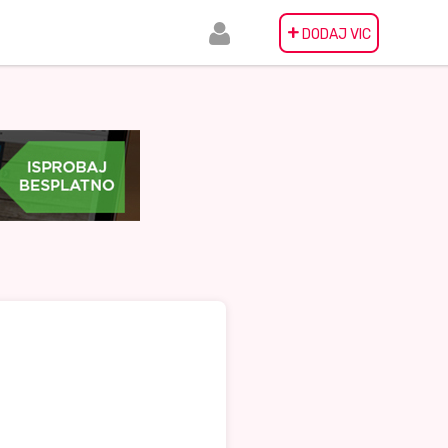
+
DODAJ VIC