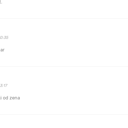
.
30:35
mar
3:17
ji od zena