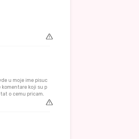
vde u moje ime pisuc
e komentare koji su p
ontat o cemu pricam.