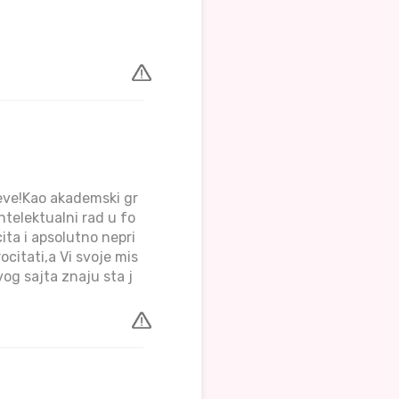
ceve!Kao akademski gr
ntelektualni rad u fo
ita i apsolutno nepri
citati,a Vi svoje mis
vog sajta znaju sta j