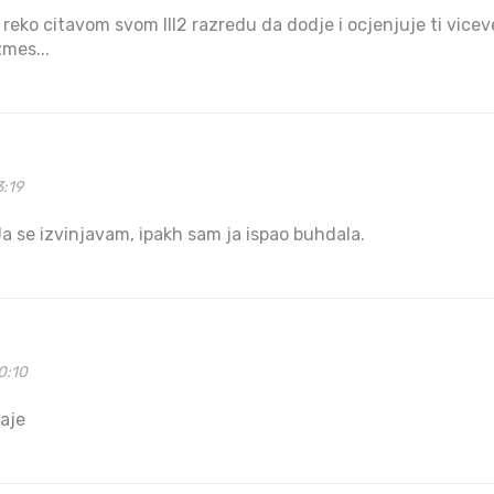
i reko citavom svom III2 razredu da dodje i ocjenjuje ti vicev
zmes...
3:19
Ja se izvinjavam, ipakh sam ja ispao buhdala.
0:10
taje