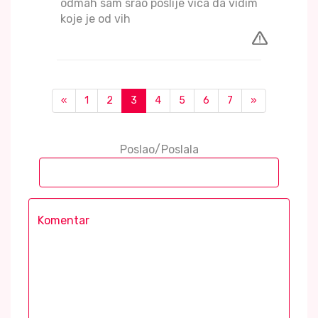
odmah sam srao poslije vica da vidim
koje je od vih
«
1
2
3
4
5
6
7
»
Poslao/Poslala