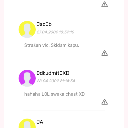
Jac0b
27.04.2009 18:39:10
Strašan vic. Skidam kapu.
0dkudmit0XD
28.04.2009 21:14:34
hahaha L0L swaka chast XD
JA