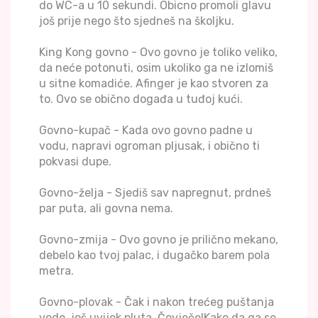
do WC-a u 10 sekundi. Obicno promoli glavu
još prije nego što sjedneš na školjku.
King Kong govno - Ovo govno je toliko veliko,
da neće potonuti, osim ukoliko ga ne izlomiš
u sitne komadiće. Afinger je kao stvoren za
to. Ovo se obično događa u tuđoj kući.
Govno-kupač - Kada ovo govno padne u
vodu, napravi ogroman pljusak, i obično ti
pokvasi dupe.
Govno-želja - Sjediš sav napregnut, prdneš
par puta, ali govna nema.
Govno-zmija - Ovo govno je prilično mekano,
debelo kao tvoj palac, i dugačko barem pola
metra.
Govno-plovak - Čak i nakon trećeg puštanja
vode, još uvijek pluta. Čovječe!Kako da ga se