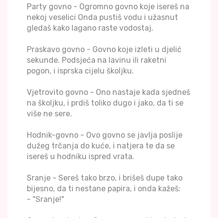
Party govno - Ogromno govno koje isereš na
nekoj veselici Onda pustiš vodu i užasnut
gledaš kako lagano raste vodostaj.
Praskavo govno - Govno koje izleti u djelić
sekunde. Podsjeća na lavinu ili raketni
pogon, i isprska cijelu školjku.
Vjetrovito govno - Ono nastaje kada sjedneš
na školjku, i prdiš toliko dugo i jako, da ti se
više ne sere.
Hodnik-govno - Ovo govno se javlja poslije
dužeg trčanja do kuće, i natjera te da se
isereš u hodniku ispred vrata.
Sranje - Sereš tako brzo, i brišeš dupe tako
bijesno, da ti nestane papira, i onda kažeš:
- "Sranje!"