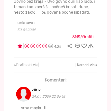
Govno bez kraja - Ovo govno curi kao ludo, i
taman kad završiš, i počneš brisati dupe,
nešto zakrči, i još govana počne ispadati.
unknown
30.01.2009
SMS/Grafiti
4,25
Prethodni vic |
| Naredni vic
Komentari:
ziiuz
24.04.2009 22:36:18
srna mayku ti