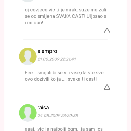
oj covjece vic ti je mrak, suze me zali
se od smijeha SVAKA CAST! Uljpsao s
i mi dan!
alempro
21.08.2009 22:21:41
Eee... smijali bi se vi i vise,da ste sve
ovo dozivili,ko ja .... svaka ti cast!
raisa
24.08.2009 23:20:38
aaaj...vic je najbolji bgm...ja sam jos