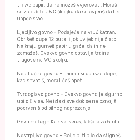
ti i wc papir, da ne možeš vvjerovati. Moraš
se zadubiti u WC školjku da se uvjeriš da li si
uopće srao.
Ljepljivo govno - Podsjeća na vruć katran.
Obrišeš dupe 12 puta, i još uvijek nije čisto.
Na kraju gurneš papir u gaće, da ih ne
zamažeš. Ovakvo govno ostavlja trajne
tragove na WC školjki.
Neodlučno govno - Taman si obrisao dupe,
kad shvatiš, morat ćeš opet.
Tvrdoglavo govno - Ovakvo govno je sigurno
ubilo Elvisa. Ne izlazi sve dok se ne oznojiš i
pocrveniš od silnog naprezanja.
Govno-uteg - Kad se isereš, lakši si za 5 kila.
Nestrpljivo govno - Bolje bi ti bilo da stigneš