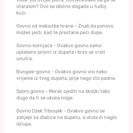
otarasim? Ovo se obično događa u tuđoj
kući.
Govno od meksičke hrane - Znaš da ponovo
možeš jesti, kad te prestane peći dupe.
Govno-kornjača - Ovakvo govno samo
uplašeno proviri iz dupeta i brzo se vrati
unutra.
Bungee-govno - Ovakvo govno visi neko
vrijeme iz tvog dupeta, prije nego što padne.
Sporo govno - Moraš sjediti na školjki tako
dugo da ti se ukoče noge.
Govno Džek Trbosjek - Ovakvo govno se
zalijepi za dlačice na dupetu, a onda ih naglo
iščupa.