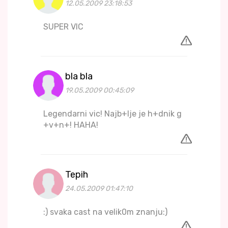
12.05.2009 23:18:53
SUPER VIC
bla bla
19.05.2009 00:45:09
Legendarni vic! Najb+lje je h+dnik g
+v+n+! HAHA!
Tepih
24.05.2009 01:47:10
:) svaka cast na velik0m znanju:)